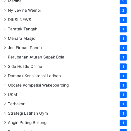
Madina
2
Ny Levina Wempi
2
DIKSI NEWS
1
Taratak Tangah
1
Menara Masjid
1
Jon Firman Pandu
1
Perubahan Aturan Sepak Bola
1
Side Hustle Online
1
Dampak Konsistensi Latihan
1
Update Kompetisi Wakeboarding
1
UKM
1
Terbakar
1
Strategi Latihan Gym
1
Angin Puting Beliung
1