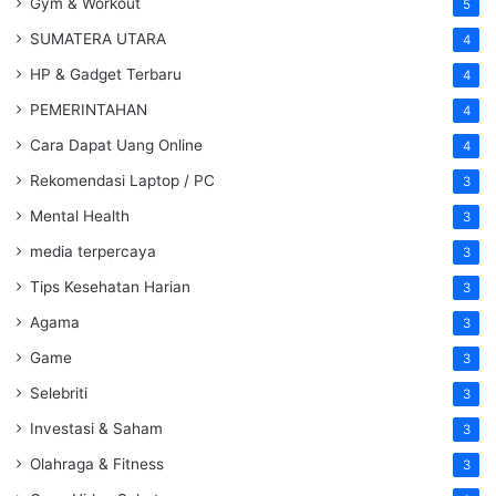
Gym & Workout
5
SUMATERA UTARA
4
HP & Gadget Terbaru
4
PEMERINTAHAN
4
Cara Dapat Uang Online
4
Rekomendasi Laptop / PC
3
Mental Health
3
media terpercaya
3
Tips Kesehatan Harian
3
Agama
3
Game
3
Selebriti
3
Investasi & Saham
3
Olahraga & Fitness
3