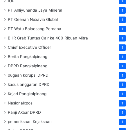
IUP
1
PT Ahliyunanda Jaya Mineral
1
PT Qeenan Nexavia Global
1
PT Watu Balaesang Perdana
1
BHR Grab Tuntas Cair ke 400 Ribuan Mitra
1
Chief Executive Officer
1
Berita Pangkalpinang
1
DPRD Pangkalpinang
1
dugaan korupsi DPRD
1
kasus anggaran DPRD
1
Kejari Pangkalpinang
1
Nasionalxpos
1
Panji Akbar DPRD
1
pemeriksaan Kejaksaan
1