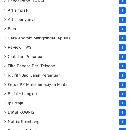
Pendekatan UMKM
1
Artis musik
1
Artis penyanyi
1
Band
1
Cara Android Menghindari Aplikasi
1
Review TWS
1
Ciptakan Persatuan
1
Elite Bangsa Beri Teladan
1
Idulfitri Jadi Jalan Persatuan
1
Ketua PP Muhammadiyah Minta
1
Binjai – Langkat
1
Ipk binjai
1
DIKSI KOGNISI
1
Nutrisi Seimbang
1