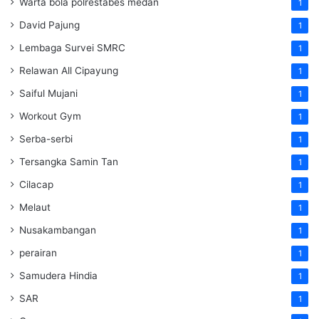
Warta bola polrestabes medan
1
David Pajung
1
Lembaga Survei SMRC
1
Relawan All Cipayung
1
Saiful Mujani
1
Workout Gym
1
Serba-serbi
1
Tersangka Samin Tan
1
Cilacap
1
Melaut
1
Nusakambangan
1
perairan
1
Samudera Hindia
1
SAR
1