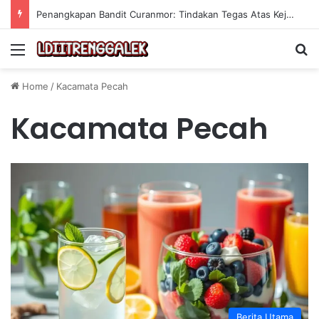
Penangkapan Bandit Curanmor: Tindakan Tegas Atas Kejahatan Sepeda Motor
Menu
Se
Home
/
Kacamata Pecah
Kacamata Pecah
Berita Utama