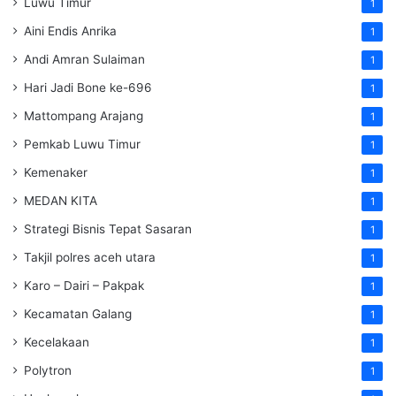
Luwu Timur
1
Aini Endis Anrika
1
Andi Amran Sulaiman
1
Hari Jadi Bone ke-696
1
Mattompang Arajang
1
Pemkab Luwu Timur
1
Kemenaker
1
MEDAN KITA
1
Strategi Bisnis Tepat Sasaran
1
Takjil polres aceh utara
1
Karo – Dairi – Pakpak
1
Kecamatan Galang
1
Kecelakaan
1
Polytron
1