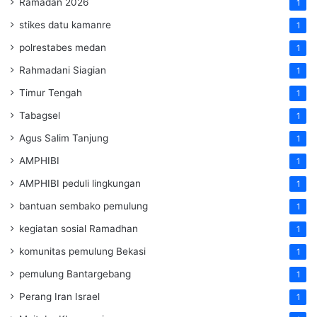
Ramadan 2026
1
stikes datu kamanre
1
polrestabes medan
1
Rahmadani Siagian
1
Timur Tengah
1
Tabagsel
1
Agus Salim Tanjung
1
AMPHIBI
1
AMPHIBI peduli lingkungan
1
bantuan sembako pemulung
1
kegiatan sosial Ramadhan
1
komunitas pemulung Bekasi
1
pemulung Bantargebang
1
Perang Iran Israel
1