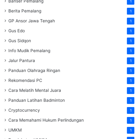
Banser Pemalang
1
Berita Pemalang
1
GP Ansor Jawa Tengah
1
Gus Edo
1
Gus Sidqon
1
Info Mudik Pemalang
1
Jalur Pantura
1
Panduan Olahraga Ringan
1
Rekomendasi PC
1
Cara Melatih Mental Juara
1
Panduan Latihan Badminton
1
Cryptocurrency
1
Cara Memahami Hukum Perlindungan
1
UMKM
1