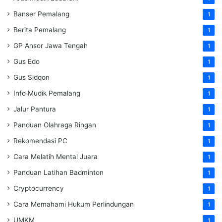
Banser Pemalang
1
Berita Pemalang
1
GP Ansor Jawa Tengah
1
Gus Edo
1
Gus Sidqon
1
Info Mudik Pemalang
1
Jalur Pantura
1
Panduan Olahraga Ringan
1
Rekomendasi PC
1
Cara Melatih Mental Juara
1
Panduan Latihan Badminton
1
Cryptocurrency
1
Cara Memahami Hukum Perlindungan
1
UMKM
1