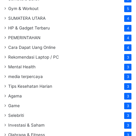
Gym & Workout
5
SUMATERA UTARA
4
HP & Gadget Terbaru
4
PEMERINTAHAN
4
Cara Dapat Uang Online
4
Rekomendasi Laptop / PC
3
Mental Health
3
media terpercaya
3
Tips Kesehatan Harian
3
Agama
3
Game
3
Selebriti
3
Investasi & Saham
3
Olahraga & Fitness
3