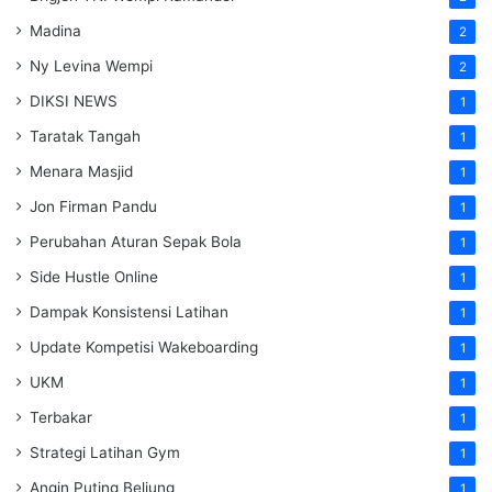
Madina
2
Ny Levina Wempi
2
DIKSI NEWS
1
Taratak Tangah
1
Menara Masjid
1
Jon Firman Pandu
1
Perubahan Aturan Sepak Bola
1
Side Hustle Online
1
Dampak Konsistensi Latihan
1
Update Kompetisi Wakeboarding
1
UKM
1
Terbakar
1
Strategi Latihan Gym
1
Angin Puting Beliung
1