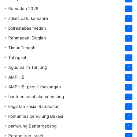
Ramadan 2026
1
stikes datu kamanre
1
polrestabes medan
1
Rahmadani Siagian
1
Timur Tengah
1
Tabagsel
1
Agus Salim Tanjung
1
AMPHIBI
1
AMPHIBI peduli lingkungan
1
bantuan sembako pemulung
1
kegiatan sosial Ramadhan
1
komunitas pemulung Bekasi
1
pemulung Bantargebang
1
Perang Iran Israel
1