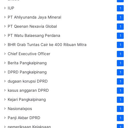
IUP
1
PT Ahliyunanda Jaya Mineral
1
PT Qeenan Nexavia Global
1
PT Watu Balaesang Perdana
1
BHR Grab Tuntas Cair ke 400 Ribuan Mitra
1
Chief Executive Officer
1
Berita Pangkalpinang
1
DPRD Pangkalpinang
1
dugaan korupsi DPRD
1
kasus anggaran DPRD
1
Kejari Pangkalpinang
1
Nasionalxpos
1
Panji Akbar DPRD
1
pemeriksaan Kejaksaan
1