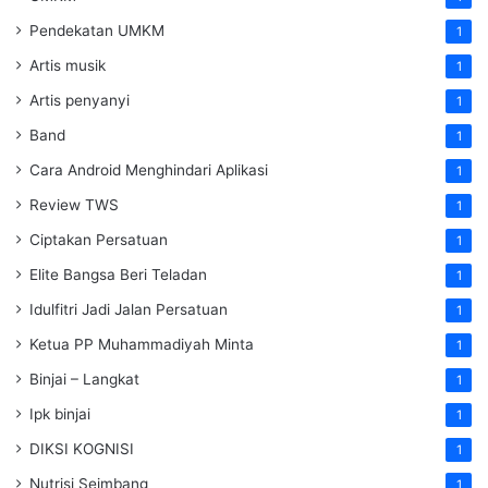
Pendekatan UMKM
1
Artis musik
1
Artis penyanyi
1
Band
1
Cara Android Menghindari Aplikasi
1
Review TWS
1
Ciptakan Persatuan
1
Elite Bangsa Beri Teladan
1
Idulfitri Jadi Jalan Persatuan
1
Ketua PP Muhammadiyah Minta
1
Binjai – Langkat
1
Ipk binjai
1
DIKSI KOGNISI
1
Nutrisi Seimbang
1