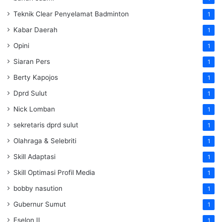
Teknik Clear Penyelamat Badminton
1
Kabar Daerah
1
Opini
1
Siaran Pers
1
Berty Kapojos
1
Dprd Sulut
1
Nick Lomban
1
sekretaris dprd sulut
1
Olahraga & Selebriti
1
Skill Adaptasi
1
Skill Optimasi Profil Media
1
bobby nasution
1
Gubernur Sumut
1
Eselon II
1