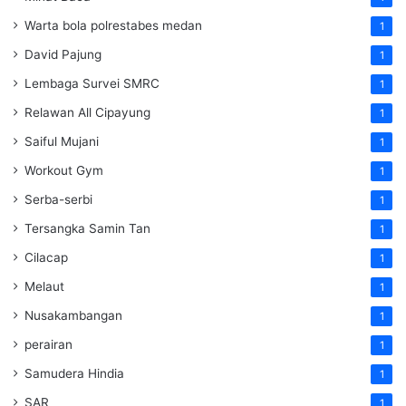
Warta bola polrestabes medan
1
David Pajung
1
Lembaga Survei SMRC
1
Relawan All Cipayung
1
Saiful Mujani
1
Workout Gym
1
Serba-serbi
1
Tersangka Samin Tan
1
Cilacap
1
Melaut
1
Nusakambangan
1
perairan
1
Samudera Hindia
1
SAR
1