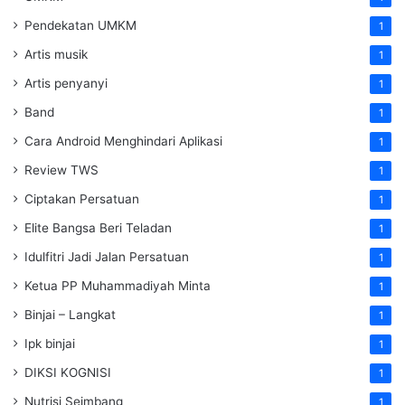
Pendekatan UMKM
1
Artis musik
1
Artis penyanyi
1
Band
1
Cara Android Menghindari Aplikasi
1
Review TWS
1
Ciptakan Persatuan
1
Elite Bangsa Beri Teladan
1
Idulfitri Jadi Jalan Persatuan
1
Ketua PP Muhammadiyah Minta
1
Binjai – Langkat
1
Ipk binjai
1
DIKSI KOGNISI
1
Nutrisi Seimbang
1