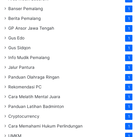
Banser Pemalang
1
Berita Pemalang
1
GP Ansor Jawa Tengah
1
Gus Edo
1
Gus Sidqon
1
Info Mudik Pemalang
1
Jalur Pantura
1
Panduan Olahraga Ringan
1
Rekomendasi PC
1
Cara Melatih Mental Juara
1
Panduan Latihan Badminton
1
Cryptocurrency
1
Cara Memahami Hukum Perlindungan
1
UMKM
1