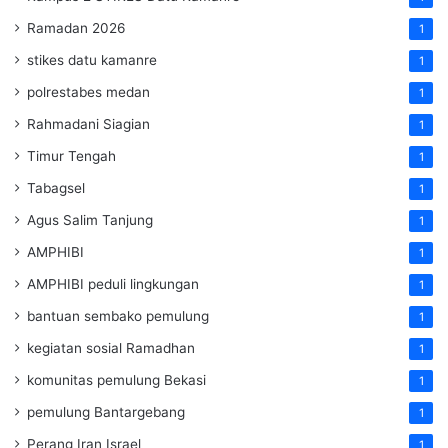
Ramadan 2026
1
stikes datu kamanre
1
polrestabes medan
1
Rahmadani Siagian
1
Timur Tengah
1
Tabagsel
1
Agus Salim Tanjung
1
AMPHIBI
1
AMPHIBI peduli lingkungan
1
bantuan sembako pemulung
1
kegiatan sosial Ramadhan
1
komunitas pemulung Bekasi
1
pemulung Bantargebang
1
Perang Iran Israel
1