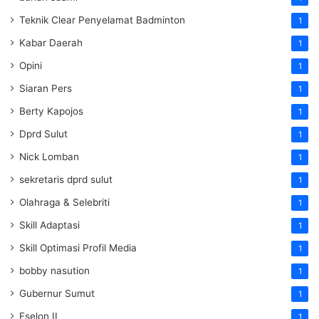
Teknik Clear Penyelamat Badminton
1
Kabar Daerah
1
Opini
1
Siaran Pers
1
Berty Kapojos
1
Dprd Sulut
1
Nick Lomban
1
sekretaris dprd sulut
1
Olahraga & Selebriti
1
Skill Adaptasi
1
Skill Optimasi Profil Media
1
bobby nasution
1
Gubernur Sumut
1
Eselon II
1