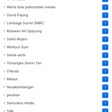
Warta bola polrestabes medan
1
David Pajung
1
Lembaga Survei SMRC
1
Relawan All Cipayung
1
Saiful Mujani
1
Workout Gym
1
Serba-serbi
1
Tersangka Samin Tan
1
Cilacap
1
Melaut
1
Nusakambangan
1
perairan
1
Samudera Hindia
1
SAR
1