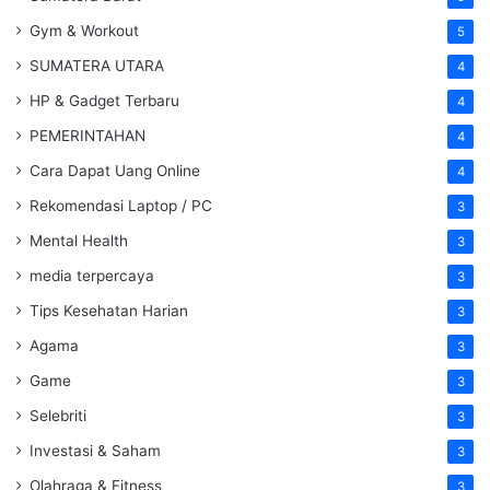
Gym & Workout
5
SUMATERA UTARA
4
HP & Gadget Terbaru
4
PEMERINTAHAN
4
Cara Dapat Uang Online
4
Rekomendasi Laptop / PC
3
Mental Health
3
media terpercaya
3
Tips Kesehatan Harian
3
Agama
3
Game
3
Selebriti
3
Investasi & Saham
3
Olahraga & Fitness
3