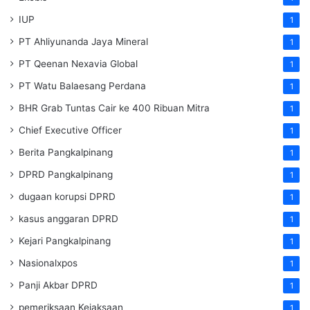
IUP
1
PT Ahliyunanda Jaya Mineral
1
PT Qeenan Nexavia Global
1
PT Watu Balaesang Perdana
1
BHR Grab Tuntas Cair ke 400 Ribuan Mitra
1
Chief Executive Officer
1
Berita Pangkalpinang
1
DPRD Pangkalpinang
1
dugaan korupsi DPRD
1
kasus anggaran DPRD
1
Kejari Pangkalpinang
1
Nasionalxpos
1
Panji Akbar DPRD
1
pemeriksaan Kejaksaan
1