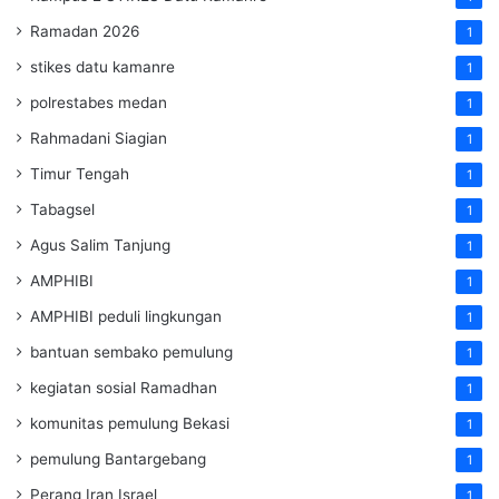
Ramadan 2026
1
stikes datu kamanre
1
polrestabes medan
1
Rahmadani Siagian
1
Timur Tengah
1
Tabagsel
1
Agus Salim Tanjung
1
AMPHIBI
1
AMPHIBI peduli lingkungan
1
bantuan sembako pemulung
1
kegiatan sosial Ramadhan
1
komunitas pemulung Bekasi
1
pemulung Bantargebang
1
Perang Iran Israel
1