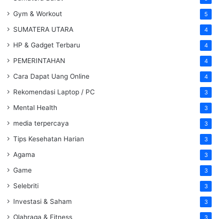
Gym & Workout
5
SUMATERA UTARA
4
HP & Gadget Terbaru
4
PEMERINTAHAN
4
Cara Dapat Uang Online
4
Rekomendasi Laptop / PC
3
Mental Health
3
media terpercaya
3
Tips Kesehatan Harian
3
Agama
3
Game
3
Selebriti
3
Investasi & Saham
3
Olahraga & Fitness
3