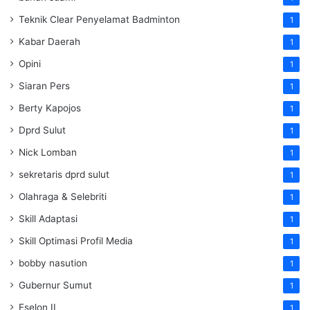
Teknik Clear Penyelamat Badminton
1
Kabar Daerah
1
Opini
1
Siaran Pers
1
Berty Kapojos
1
Dprd Sulut
1
Nick Lomban
1
sekretaris dprd sulut
1
Olahraga & Selebriti
1
Skill Adaptasi
1
Skill Optimasi Profil Media
1
bobby nasution
1
Gubernur Sumut
1
Eselon II
1