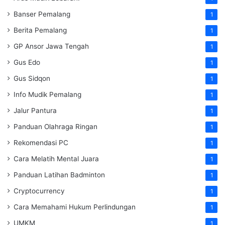
Banser Pemalang
1
Berita Pemalang
1
GP Ansor Jawa Tengah
1
Gus Edo
1
Gus Sidqon
1
Info Mudik Pemalang
1
Jalur Pantura
1
Panduan Olahraga Ringan
1
Rekomendasi PC
1
Cara Melatih Mental Juara
1
Panduan Latihan Badminton
1
Cryptocurrency
1
Cara Memahami Hukum Perlindungan
1
UMKM
1