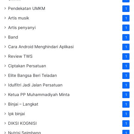
Pendekatan UMKM
1
Artis musik
1
Artis penyanyi
1
Band
1
Cara Android Menghindari Aplikasi
1
Review TWS
1
Ciptakan Persatuan
1
Elite Bangsa Beri Teladan
1
Idulfitri Jadi Jalan Persatuan
1
Ketua PP Muhammadiyah Minta
1
Binjai – Langkat
1
Ipk binjai
1
DIKSI KOGNISI
1
Nutrisi Seimbang
1