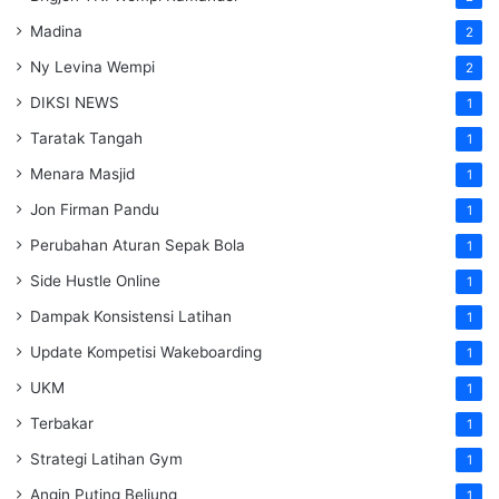
Madina
2
Ny Levina Wempi
2
DIKSI NEWS
1
Taratak Tangah
1
Menara Masjid
1
Jon Firman Pandu
1
Perubahan Aturan Sepak Bola
1
Side Hustle Online
1
Dampak Konsistensi Latihan
1
Update Kompetisi Wakeboarding
1
UKM
1
Terbakar
1
Strategi Latihan Gym
1
Angin Puting Beliung
1