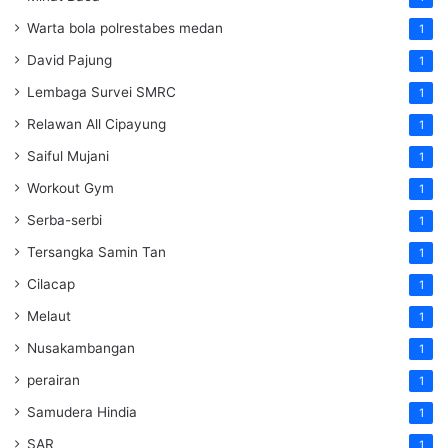
Warta bola polrestabes medan
1
David Pajung
1
Lembaga Survei SMRC
1
Relawan All Cipayung
1
Saiful Mujani
1
Workout Gym
1
Serba-serbi
1
Tersangka Samin Tan
1
Cilacap
1
Melaut
1
Nusakambangan
1
perairan
1
Samudera Hindia
1
SAR
1