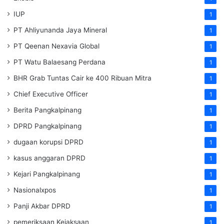
IUP
1
PT Ahliyunanda Jaya Mineral
1
PT Qeenan Nexavia Global
1
PT Watu Balaesang Perdana
1
BHR Grab Tuntas Cair ke 400 Ribuan Mitra
1
Chief Executive Officer
1
Berita Pangkalpinang
1
DPRD Pangkalpinang
1
dugaan korupsi DPRD
1
kasus anggaran DPRD
1
Kejari Pangkalpinang
1
Nasionalxpos
1
Panji Akbar DPRD
1
pemeriksaan Kejaksaan
1