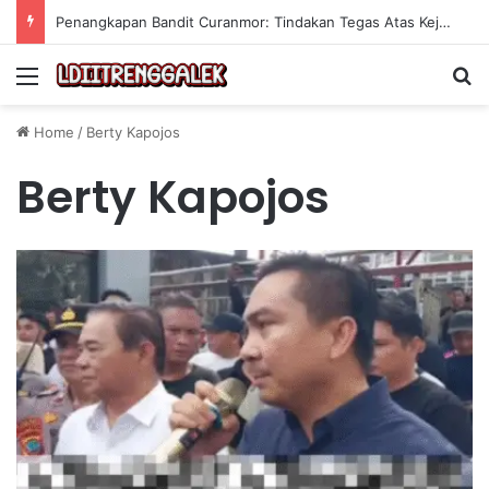
Penangkapan Bandit Curanmor: Tindakan Tegas Atas Kejahatan Sepeda Motor
Menu
Se
Home
/
Berty Kapojos
Berty Kapojos