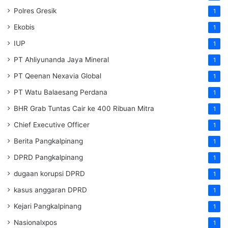
Polres Gresik
1
Ekobis
1
IUP
1
PT Ahliyunanda Jaya Mineral
1
PT Qeenan Nexavia Global
1
PT Watu Balaesang Perdana
1
BHR Grab Tuntas Cair ke 400 Ribuan Mitra
1
Chief Executive Officer
1
Berita Pangkalpinang
1
DPRD Pangkalpinang
1
dugaan korupsi DPRD
1
kasus anggaran DPRD
1
Kejari Pangkalpinang
1
Nasionalxpos
1