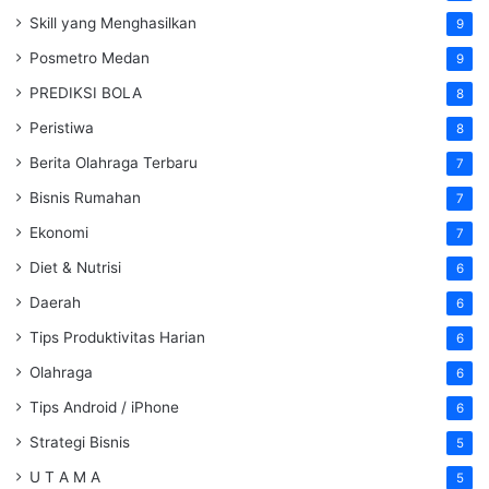
Skill yang Menghasilkan
9
Posmetro Medan
9
PREDIKSI BOLA
8
Peristiwa
8
Berita Olahraga Terbaru
7
Bisnis Rumahan
7
Ekonomi
7
Diet & Nutrisi
6
Daerah
6
Tips Produktivitas Harian
6
Olahraga
6
Tips Android / iPhone
6
Strategi Bisnis
5
U T A M A
5