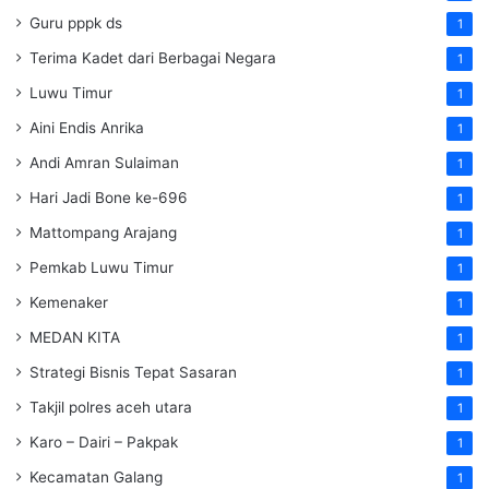
Guru pppk ds
1
Terima Kadet dari Berbagai Negara
1
Luwu Timur
1
Aini Endis Anrika
1
Andi Amran Sulaiman
1
Hari Jadi Bone ke-696
1
Mattompang Arajang
1
Pemkab Luwu Timur
1
Kemenaker
1
MEDAN KITA
1
Strategi Bisnis Tepat Sasaran
1
Takjil polres aceh utara
1
Karo – Dairi – Pakpak
1
Kecamatan Galang
1