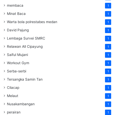
membaca
1
Minat Baca
1
Warta bola polrestabes medan
1
David Pajung
1
Lembaga Survei SMRC
1
Relawan All Cipayung
1
Saiful Mujani
1
Workout Gym
1
Serba-serbi
1
Tersangka Samin Tan
1
Cilacap
1
Melaut
1
Nusakambangan
1
perairan
1