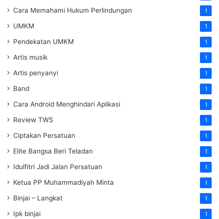
Cara Memahami Hukum Perlindungan
1
UMKM
1
Pendekatan UMKM
1
Artis musik
1
Artis penyanyi
1
Band
1
Cara Android Menghindari Aplikasi
1
Review TWS
1
Ciptakan Persatuan
1
Elite Bangsa Beri Teladan
1
Idulfitri Jadi Jalan Persatuan
1
Ketua PP Muhammadiyah Minta
1
Binjai – Langkat
1
Ipk binjai
1