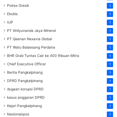
Polres Gresik
1
Ekobis
1
IUP
1
PT Ahliyunanda Jaya Mineral
1
PT Qeenan Nexavia Global
1
PT Watu Balaesang Perdana
1
BHR Grab Tuntas Cair ke 400 Ribuan Mitra
1
Chief Executive Officer
1
Berita Pangkalpinang
1
DPRD Pangkalpinang
1
dugaan korupsi DPRD
1
kasus anggaran DPRD
1
Kejari Pangkalpinang
1
Nasionalxpos
1