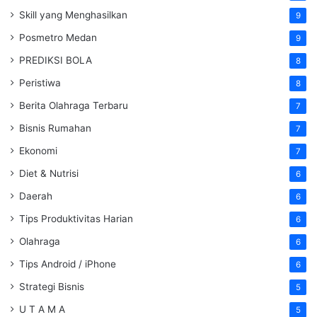
Skill yang Menghasilkan
9
Posmetro Medan
9
PREDIKSI BOLA
8
Peristiwa
8
Berita Olahraga Terbaru
7
Bisnis Rumahan
7
Ekonomi
7
Diet & Nutrisi
6
Daerah
6
Tips Produktivitas Harian
6
Olahraga
6
Tips Android / iPhone
6
Strategi Bisnis
5
U T A M A
5