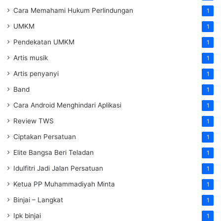
Cara Memahami Hukum Perlindungan
1
UMKM
1
Pendekatan UMKM
1
Artis musik
1
Artis penyanyi
1
Band
1
Cara Android Menghindari Aplikasi
1
Review TWS
1
Ciptakan Persatuan
1
Elite Bangsa Beri Teladan
1
Idulfitri Jadi Jalan Persatuan
1
Ketua PP Muhammadiyah Minta
1
Binjai – Langkat
1
Ipk binjai
1