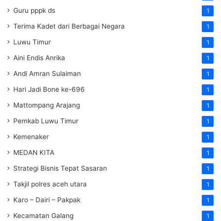
Guru pppk ds
1
Terima Kadet dari Berbagai Negara
1
Luwu Timur
1
Aini Endis Anrika
1
Andi Amran Sulaiman
1
Hari Jadi Bone ke-696
1
Mattompang Arajang
1
Pemkab Luwu Timur
1
Kemenaker
1
MEDAN KITA
1
Strategi Bisnis Tepat Sasaran
1
Takjil polres aceh utara
1
Karo – Dairi – Pakpak
1
Kecamatan Galang
1