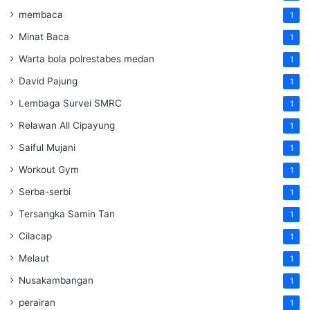
membaca
1
Minat Baca
1
Warta bola polrestabes medan
1
David Pajung
1
Lembaga Survei SMRC
1
Relawan All Cipayung
1
Saiful Mujani
1
Workout Gym
1
Serba-serbi
1
Tersangka Samin Tan
1
Cilacap
1
Melaut
1
Nusakambangan
1
perairan
1