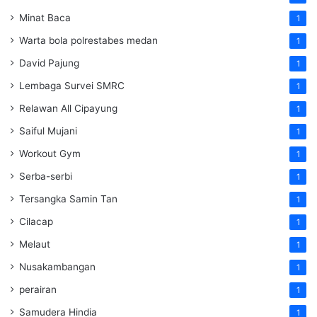
Minat Baca
1
Warta bola polrestabes medan
1
David Pajung
1
Lembaga Survei SMRC
1
Relawan All Cipayung
1
Saiful Mujani
1
Workout Gym
1
Serba-serbi
1
Tersangka Samin Tan
1
Cilacap
1
Melaut
1
Nusakambangan
1
perairan
1
Samudera Hindia
1