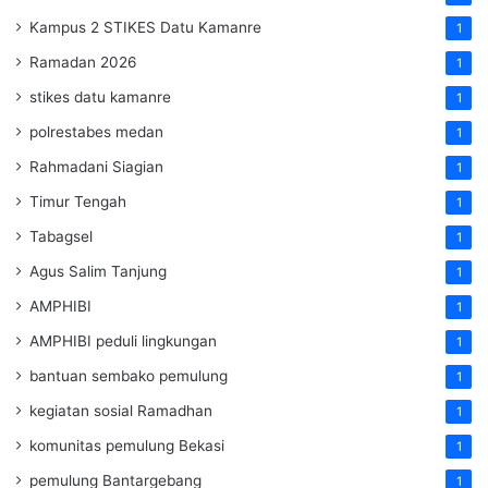
Kampus 2 STIKES Datu Kamanre
1
Ramadan 2026
1
stikes datu kamanre
1
polrestabes medan
1
Rahmadani Siagian
1
Timur Tengah
1
Tabagsel
1
Agus Salim Tanjung
1
AMPHIBI
1
AMPHIBI peduli lingkungan
1
bantuan sembako pemulung
1
kegiatan sosial Ramadhan
1
komunitas pemulung Bekasi
1
pemulung Bantargebang
1