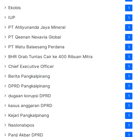
Ekobis
1
IUP
1
PT Ahliyunanda Jaya Mineral
1
PT Qeenan Nexavia Global
1
PT Watu Balaesang Perdana
1
BHR Grab Tuntas Cair ke 400 Ribuan Mitra
1
Chief Executive Officer
1
Berita Pangkalpinang
1
DPRD Pangkalpinang
1
dugaan korupsi DPRD
1
kasus anggaran DPRD
1
Kejari Pangkalpinang
1
Nasionalxpos
1
Panji Akbar DPRD
1