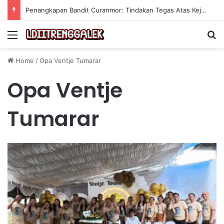
Penangkapan Bandit Curanmor: Tindakan Tegas Atas Kejahatan Sepeda Motor
Menu
Se
Home
/
Opa Ventje Tumarar
Opa Ventje
Tumarar