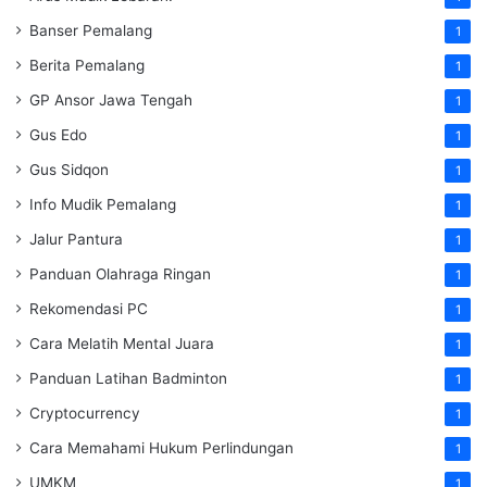
Banser Pemalang
1
Berita Pemalang
1
GP Ansor Jawa Tengah
1
Gus Edo
1
Gus Sidqon
1
Info Mudik Pemalang
1
Jalur Pantura
1
Panduan Olahraga Ringan
1
Rekomendasi PC
1
Cara Melatih Mental Juara
1
Panduan Latihan Badminton
1
Cryptocurrency
1
Cara Memahami Hukum Perlindungan
1
UMKM
1