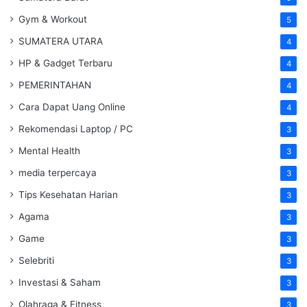
Gym & Workout
5
SUMATERA UTARA
4
HP & Gadget Terbaru
4
PEMERINTAHAN
4
Cara Dapat Uang Online
4
Rekomendasi Laptop / PC
3
Mental Health
3
media terpercaya
3
Tips Kesehatan Harian
3
Agama
3
Game
3
Selebriti
3
Investasi & Saham
3
Olahraga & Fitness
3