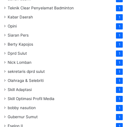
Teknik Clear Penyelamat Badminton
1
Kabar Daerah
1
Opini
1
Siaran Pers
1
Berty Kapojos
1
Dprd Sulut
1
Nick Lomban
1
sekretaris dprd sulut
1
Olahraga & Selebriti
1
Skill Adaptasi
1
Skill Optimasi Profil Media
1
bobby nasution
1
Gubernur Sumut
1
Eselon II
1