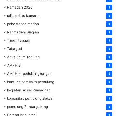
Ramadan 2026
1
stikes datu kamanre
1
polrestabes medan
1
Rahmadani Siagian
1
Timur Tengah
1
Tabagsel
1
Agus Salim Tanjung
1
AMPHIBI
1
AMPHIBI peduli lingkungan
1
bantuan sembako pemulung
1
kegiatan sosial Ramadhan
1
komunitas pemulung Bekasi
1
pemulung Bantargebang
1
Perang Iran Israel
1