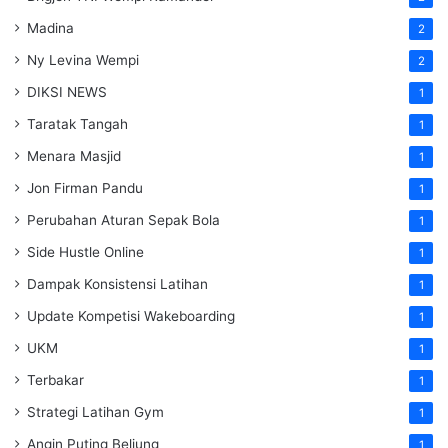
Madina
2
Ny Levina Wempi
2
DIKSI NEWS
1
Taratak Tangah
1
Menara Masjid
1
Jon Firman Pandu
1
Perubahan Aturan Sepak Bola
1
Side Hustle Online
1
Dampak Konsistensi Latihan
1
Update Kompetisi Wakeboarding
1
UKM
1
Terbakar
1
Strategi Latihan Gym
1
Angin Puting Beliung
1