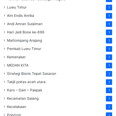
Luwu Timur
1
Aini Endis Anrika
1
Andi Amran Sulaiman
1
Hari Jadi Bone ke-696
1
Mattompang Arajang
1
Pemkab Luwu Timur
1
Kemenaker
1
MEDAN KITA
1
Strategi Bisnis Tepat Sasaran
1
Takjil polres aceh utara
1
Karo – Dairi – Pakpak
1
Kecamatan Galang
1
Kecelakaan
1
Polytron
1