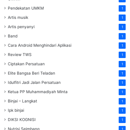
Pendekatan UMKM
1
Artis musik
1
Artis penyanyi
1
Band
1
Cara Android Menghindari Aplikasi
1
Review TWS
1
Ciptakan Persatuan
1
Elite Bangsa Beri Teladan
1
Idulfitri Jadi Jalan Persatuan
1
Ketua PP Muhammadiyah Minta
1
Binjai – Langkat
1
Ipk binjai
1
DIKSI KOGNISI
1
Nutrisi Seimbang
1