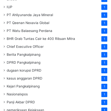
IUP
1
PT Ahliyunanda Jaya Mineral
1
PT Qeenan Nexavia Global
1
PT Watu Balaesang Perdana
1
BHR Grab Tuntas Cair ke 400 Ribuan Mitra
1
Chief Executive Officer
1
Berita Pangkalpinang
1
DPRD Pangkalpinang
1
dugaan korupsi DPRD
1
kasus anggaran DPRD
1
Kejari Pangkalpinang
1
Nasionalxpos
1
Panji Akbar DPRD
1
pemeriksaan Kejaksaan
1