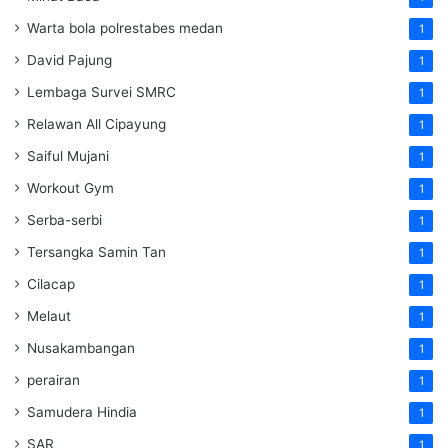
Warta bola polrestabes medan
1
David Pajung
1
Lembaga Survei SMRC
1
Relawan All Cipayung
1
Saiful Mujani
1
Workout Gym
1
Serba-serbi
1
Tersangka Samin Tan
1
Cilacap
1
Melaut
1
Nusakambangan
1
perairan
1
Samudera Hindia
1
SAR
1