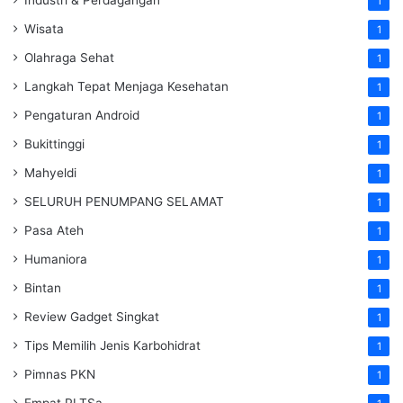
1
Wisata
1
Olahraga Sehat
1
Langkah Tepat Menjaga Kesehatan
1
Pengaturan Android
1
Bukittinggi
1
Mahyeldi
1
SELURUH PENUMPANG SELAMAT
1
Pasa Ateh
1
Humaniora
1
Bintan
1
Review Gadget Singkat
1
Tips Memilih Jenis Karbohidrat
1
Pimnas PKN
1
Empat PLTSa