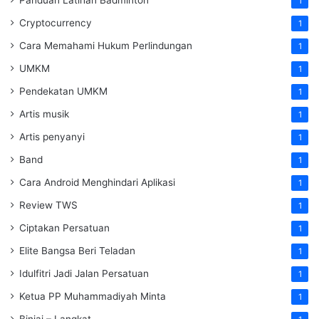
1
Cryptocurrency
1
Cara Memahami Hukum Perlindungan
1
UMKM
1
Pendekatan UMKM
1
Artis musik
1
Artis penyanyi
1
Band
1
Cara Android Menghindari Aplikasi
1
Review TWS
1
Ciptakan Persatuan
1
Elite Bangsa Beri Teladan
1
Idulfitri Jadi Jalan Persatuan
1
Ketua PP Muhammadiyah Minta
1
Binjai – Langkat