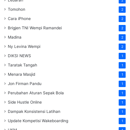
2
Tomohon
2
Cara iPhone
2
Brigjen TNI Wempi Ramandei
2
Madina
2
Ny Levina Wempi
2
DIKSI NEWS
1
Taratak Tangah
1
Menara Masjid
1
Jon Firman Pandu
1
Perubahan Aturan Sepak Bola
1
Side Hustle Online
1
Dampak Konsistensi Latihan
1
Update Kompetisi Wakeboarding
1
UKM