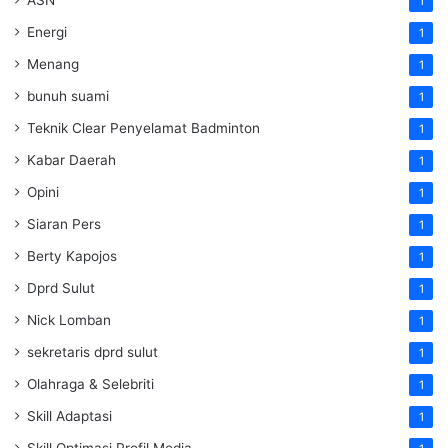
1
Energi
1
Menang
1
bunuh suami
1
Teknik Clear Penyelamat Badminton
1
Kabar Daerah
1
Opini
1
Siaran Pers
1
Berty Kapojos
1
Dprd Sulut
1
Nick Lomban
1
sekretaris dprd sulut
1
Olahraga & Selebriti
1
Skill Adaptasi
1
Skill Optimasi Profil Media