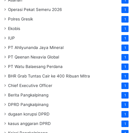
1
Operasi Pekat Semeru 2026
1
Polres Gresik
1
Ekobis
1
IUP
1
PT Ahliyunanda Jaya Mineral
1
PT Qeenan Nexavia Global
1
PT Watu Balaesang Perdana
1
BHR Grab Tuntas Cair ke 400 Ribuan Mitra
1
Chief Executive Officer
1
Berita Pangkalpinang
1
DPRD Pangkalpinang
1
dugaan korupsi DPRD
1
kasus anggaran DPRD
1
Kejari Pangkalpinang