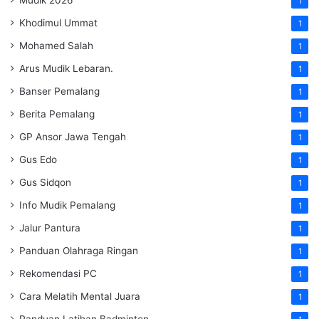
1
Khodimul Ummat
1
Mohamed Salah
1
Arus Mudik Lebaran.
1
Banser Pemalang
1
Berita Pemalang
1
GP Ansor Jawa Tengah
1
Gus Edo
1
Gus Sidqon
1
Info Mudik Pemalang
1
Jalur Pantura
1
Panduan Olahraga Ringan
1
Rekomendasi PC
1
Cara Melatih Mental Juara
1
Panduan Latihan Badminton