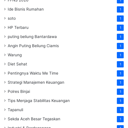
1
Ide Bisnis Rumahan
1
soto
1
HP Terbaru
1
puting beliung Bantardawa
1
Angin Puting Beliung Ciamis
1
Warung
1
Diet Sehat
1
Pentingnya Waktu Me Time
1
Strategi Manajemen Keuangan
1
Polres Binjai
1
Tips Menjaga Stabilitas Keuangan
1
Tapanuli
1
Sekda Aceh Besar Tegaskan
1
Industri & Perdagangan