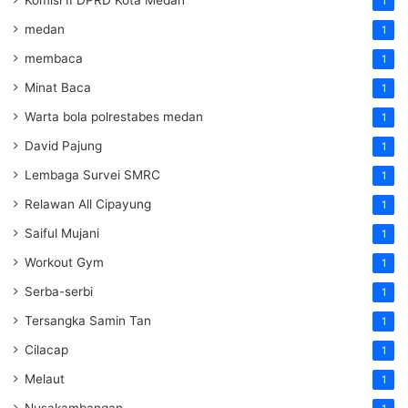
1
medan
1
membaca
1
Minat Baca
1
Warta bola polrestabes medan
1
David Pajung
1
Lembaga Survei SMRC
1
Relawan All Cipayung
1
Saiful Mujani
1
Workout Gym
1
Serba-serbi
1
Tersangka Samin Tan
1
Cilacap
1
Melaut
1
Nusakambangan