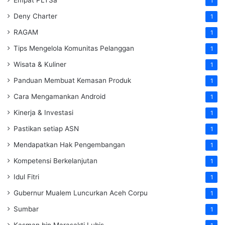
1
Deny Charter
1
RAGAM
1
Tips Mengelola Komunitas Pelanggan
1
Wisata & Kuliner
1
Panduan Membuat Kemasan Produk
1
Cara Mengamankan Android
1
Kinerja & Investasi
1
Pastikan setiap ASN
1
Mendapatkan Hak Pengembangan
1
Kompetensi Berkelanjutan
1
Idul Fitri
1
Gubernur Mualem Luncurkan Aceh Corpu
1
Sumbar
1
Kasman bin Marasakti Lubis