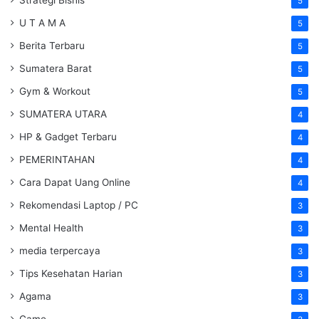
5
U T A M A
5
Berita Terbaru
5
Sumatera Barat
5
Gym & Workout
5
SUMATERA UTARA
4
HP & Gadget Terbaru
4
PEMERINTAHAN
4
Cara Dapat Uang Online
4
Rekomendasi Laptop / PC
3
Mental Health
3
media terpercaya
3
Tips Kesehatan Harian
3
Agama
3
Game