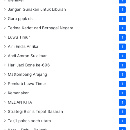
1
Jangan Gunakan untuk Liburan
1
Guru pppk ds
1
Terima Kadet dari Berbagai Negara
1
Luwu Timur
1
Aini Endis Anrika
1
Andi Amran Sulaiman
1
Hari Jadi Bone ke-696
1
Mattompang Arajang
1
Pemkab Luwu Timur
1
Kemenaker
1
MEDAN KITA
1
Strategi Bisnis Tepat Sasaran
1
Takjil polres aceh utara
1
Karo – Dairi – Pakpak