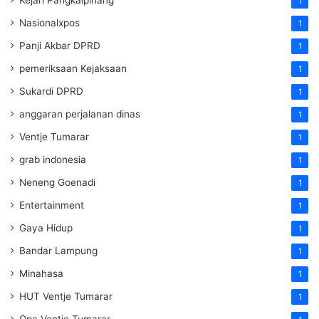
1
Nasionalxpos
1
Panji Akbar DPRD
1
pemeriksaan Kejaksaan
1
Sukardi DPRD
1
anggaran perjalanan dinas
1
Ventje Tumarar
1
grab indonesia
1
Neneng Goenadi
1
Entertainment
1
Gaya Hidup
1
Bandar Lampung
1
Minahasa
1
HUT Ventje Tumarar
1
Opa Ventje Tumarar