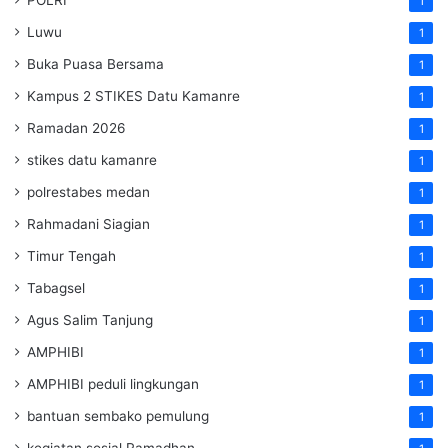
1
Luwu
1
Buka Puasa Bersama
1
Kampus 2 STIKES Datu Kamanre
1
Ramadan 2026
1
stikes datu kamanre
1
polrestabes medan
1
Rahmadani Siagian
1
Timur Tengah
1
Tabagsel
1
Agus Salim Tanjung
1
AMPHIBI
1
AMPHIBI peduli lingkungan
1
bantuan sembako pemulung
1
kegiatan sosial Ramadhan