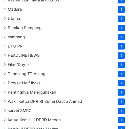
1
Madura
1
Utama
1
Pemkab Sampang
1
sampang
1
DPU PR
1
HEADLINE NEWS
1
Film “Dayak”
1
Thoesang TT Asang
1
Proyek fiktif lhoks
1
Pentingnya Menggunakan
1
Wakil Ketua DPR RI Sufmi Dasco Ahmad
1
survei SMRC
1
Ketua Komisi II DPRD Medan
1
Komisi II DPRD Kota Medan