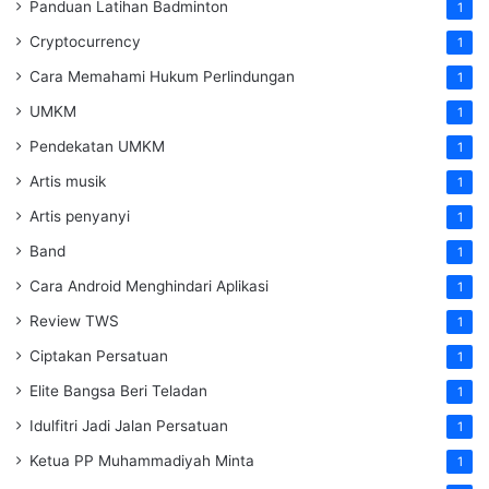
Panduan Latihan Badminton
1
Cryptocurrency
1
Cara Memahami Hukum Perlindungan
1
UMKM
1
Pendekatan UMKM
1
Artis musik
1
Artis penyanyi
1
Band
1
Cara Android Menghindari Aplikasi
1
Review TWS
1
Ciptakan Persatuan
1
Elite Bangsa Beri Teladan
1
Idulfitri Jadi Jalan Persatuan
1
Ketua PP Muhammadiyah Minta
1