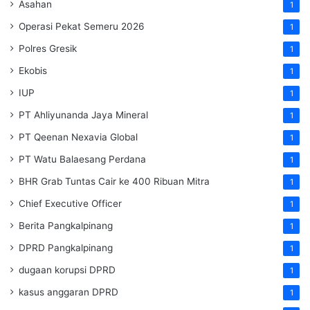
Asahan
1
Operasi Pekat Semeru 2026
1
Polres Gresik
1
Ekobis
1
IUP
1
PT Ahliyunanda Jaya Mineral
1
PT Qeenan Nexavia Global
1
PT Watu Balaesang Perdana
1
BHR Grab Tuntas Cair ke 400 Ribuan Mitra
1
Chief Executive Officer
1
Berita Pangkalpinang
1
DPRD Pangkalpinang
1
dugaan korupsi DPRD
1
kasus anggaran DPRD
1