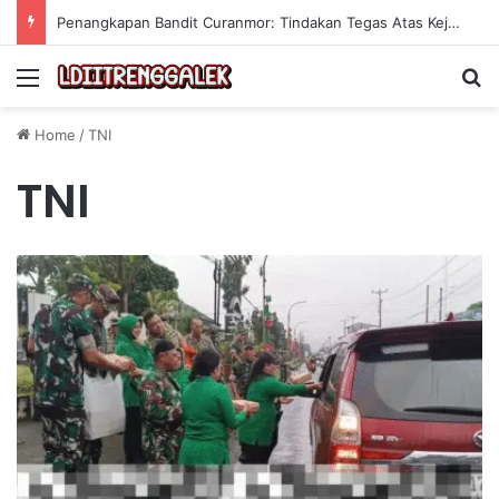
Penangkapan Bandit Curanmor: Tindakan Tegas Atas Kejahatan Sepeda Motor
Menu
Se
Home
/
TNI
TNI