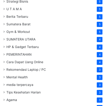
Strategi Bisnis
5
U T A M A
5
Berita Terbaru
5
Sumatera Barat
5
Gym & Workout
5
SUMATERA UTARA
4
HP & Gadget Terbaru
4
PEMERINTAHAN
4
Cara Dapat Uang Online
4
Rekomendasi Laptop / PC
3
Mental Health
3
media terpercaya
3
Tips Kesehatan Harian
3
Agama
3