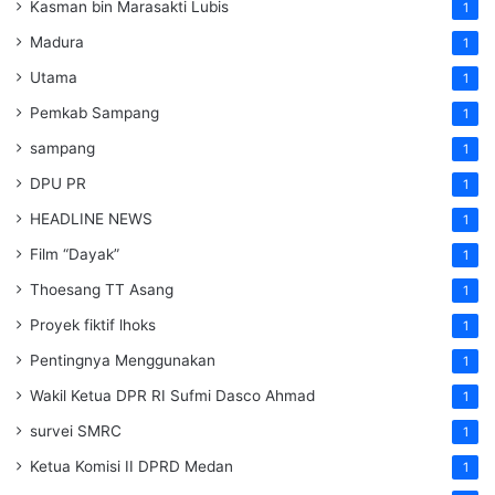
Kasman bin Marasakti Lubis
1
Madura
1
Utama
1
Pemkab Sampang
1
sampang
1
DPU PR
1
HEADLINE NEWS
1
Film “Dayak”
1
Thoesang TT Asang
1
Proyek fiktif lhoks
1
Pentingnya Menggunakan
1
Wakil Ketua DPR RI Sufmi Dasco Ahmad
1
survei SMRC
1
Ketua Komisi II DPRD Medan
1