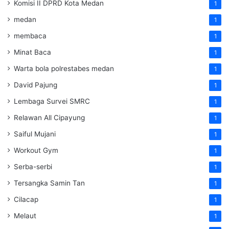
Komisi II DPRD Kota Medan
1
medan
1
membaca
1
Minat Baca
1
Warta bola polrestabes medan
1
David Pajung
1
Lembaga Survei SMRC
1
Relawan All Cipayung
1
Saiful Mujani
1
Workout Gym
1
Serba-serbi
1
Tersangka Samin Tan
1
Cilacap
1
Melaut
1