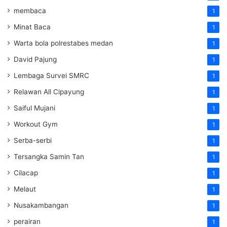
membaca
1
Minat Baca
1
Warta bola polrestabes medan
1
David Pajung
1
Lembaga Survei SMRC
1
Relawan All Cipayung
1
Saiful Mujani
1
Workout Gym
1
Serba-serbi
1
Tersangka Samin Tan
1
Cilacap
1
Melaut
1
Nusakambangan
1
perairan
1