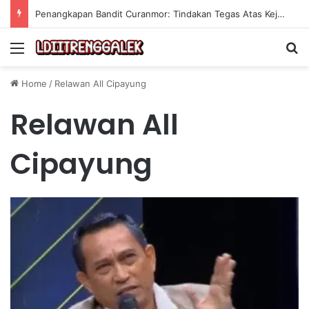
Penangkapan Bandit Curanmor: Tindakan Tegas Atas Kejahatan Sepeda Motor
Menu
Se
Home
/
Relawan All Cipayung
Relawan All
Cipayung