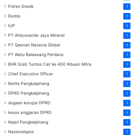
Polres Gresik
1
Ekobis
1
IUP
1
PT Ahliyunanda Jaya Mineral
1
PT Qeenan Nexavia Global
1
PT Watu Balaesang Perdana
1
BHR Grab Tuntas Cair ke 400 Ribuan Mitra
1
Chief Executive Officer
1
Berita Pangkalpinang
1
DPRD Pangkalpinang
1
dugaan korupsi DPRD
1
kasus anggaran DPRD
1
Kejari Pangkalpinang
1
Nasionalxpos
1