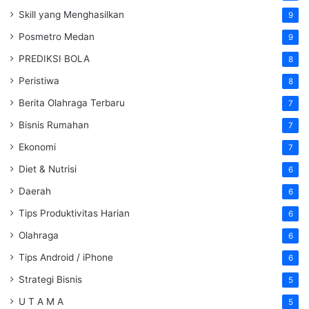
Skill yang Menghasilkan
9
Posmetro Medan
9
PREDIKSI BOLA
8
Peristiwa
8
Berita Olahraga Terbaru
7
Bisnis Rumahan
7
Ekonomi
7
Diet & Nutrisi
6
Daerah
6
Tips Produktivitas Harian
6
Olahraga
6
Tips Android / iPhone
6
Strategi Bisnis
5
U T A M A
5