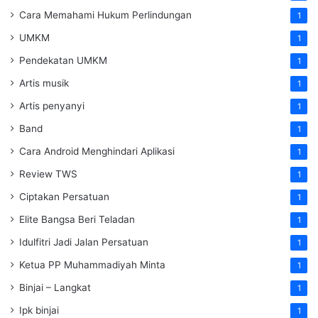
Cara Memahami Hukum Perlindungan
1
UMKM
1
Pendekatan UMKM
1
Artis musik
1
Artis penyanyi
1
Band
1
Cara Android Menghindari Aplikasi
1
Review TWS
1
Ciptakan Persatuan
1
Elite Bangsa Beri Teladan
1
Idulfitri Jadi Jalan Persatuan
1
Ketua PP Muhammadiyah Minta
1
Binjai – Langkat
1
Ipk binjai
1