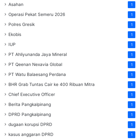
Asahan
1
Operasi Pekat Semeru 2026
1
Polres Gresik
1
Ekobis
1
IUP
1
PT Ahliyunanda Jaya Mineral
1
PT Qeenan Nexavia Global
1
PT Watu Balaesang Perdana
1
BHR Grab Tuntas Cair ke 400 Ribuan Mitra
1
Chief Executive Officer
1
Berita Pangkalpinang
1
DPRD Pangkalpinang
1
dugaan korupsi DPRD
1
kasus anggaran DPRD
1