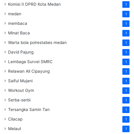
Komisi II DPRD Kota Medan
1
medan
1
membaca
1
Minat Baca
1
Warta bola polrestabes medan
1
David Pajung
1
Lembaga Survei SMRC
1
Relawan All Cipayung
1
Saiful Mujani
1
Workout Gym
1
Serba-serbi
1
Tersangka Samin Tan
1
Cilacap
1
Melaut
1