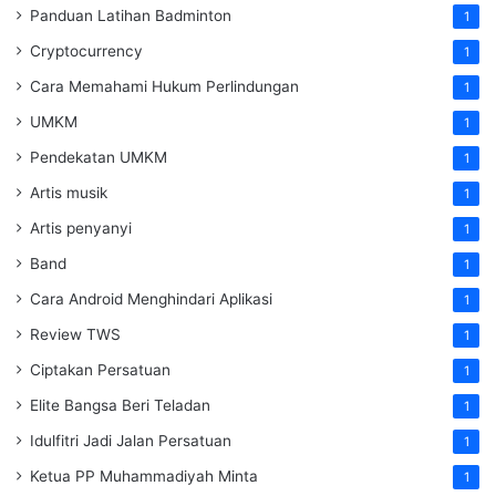
Panduan Latihan Badminton
1
Cryptocurrency
1
Cara Memahami Hukum Perlindungan
1
UMKM
1
Pendekatan UMKM
1
Artis musik
1
Artis penyanyi
1
Band
1
Cara Android Menghindari Aplikasi
1
Review TWS
1
Ciptakan Persatuan
1
Elite Bangsa Beri Teladan
1
Idulfitri Jadi Jalan Persatuan
1
Ketua PP Muhammadiyah Minta
1