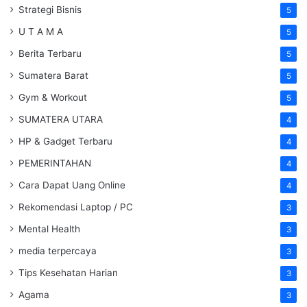
Strategi Bisnis
5
U T A M A
5
Berita Terbaru
5
Sumatera Barat
5
Gym & Workout
5
SUMATERA UTARA
4
HP & Gadget Terbaru
4
PEMERINTAHAN
4
Cara Dapat Uang Online
4
Rekomendasi Laptop / PC
3
Mental Health
3
media terpercaya
3
Tips Kesehatan Harian
3
Agama
3