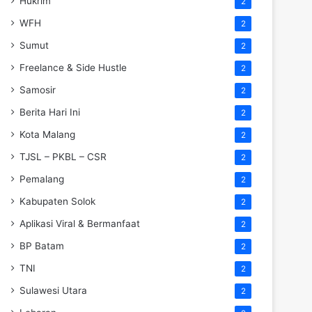
Hukrim
2
WFH
2
Sumut
2
Freelance & Side Hustle
2
Samosir
2
Berita Hari Ini
2
Kota Malang
2
TJSL – PKBL – CSR
2
Pemalang
2
Kabupaten Solok
2
Aplikasi Viral & Bermanfaat
2
BP Batam
2
TNI
2
Sulawesi Utara
2