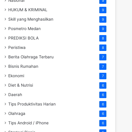
Nasional
9
HUKUM & KRIMINAL
9
Skill yang Menghasilkan
9
Posmetro Medan
9
PREDIKSI BOLA
8
Peristiwa
8
Berita Olahraga Terbaru
7
Bisnis Rumahan
7
Ekonomi
7
Diet & Nutrisi
6
Daerah
6
Tips Produktivitas Harian
6
Olahraga
6
Tips Android / iPhone
6