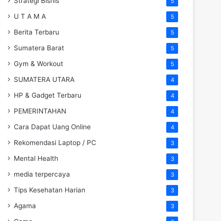
Strategi Bisnis
5
U T A M A
5
Berita Terbaru
5
Sumatera Barat
5
Gym & Workout
5
SUMATERA UTARA
4
HP & Gadget Terbaru
4
PEMERINTAHAN
4
Cara Dapat Uang Online
4
Rekomendasi Laptop / PC
3
Mental Health
3
media terpercaya
3
Tips Kesehatan Harian
3
Agama
3