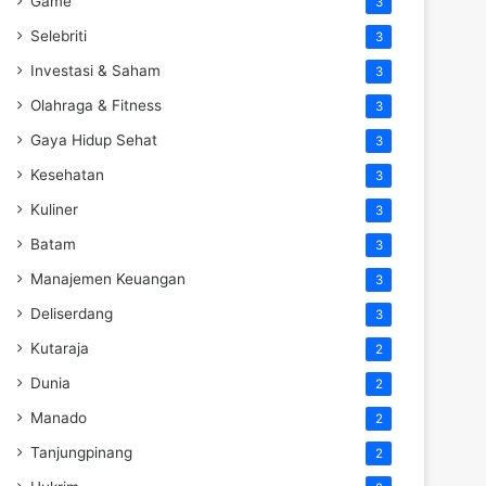
Game
3
Selebriti
3
Investasi & Saham
3
Olahraga & Fitness
3
Gaya Hidup Sehat
3
Kesehatan
3
Kuliner
3
Batam
3
Manajemen Keuangan
3
Deliserdang
3
Kutaraja
2
Dunia
2
Manado
2
Tanjungpinang
2