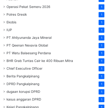
Operasi Pekat Semeru 2026
1
Polres Gresik
1
Ekobis
1
IUP
1
PT Ahliyunanda Jaya Mineral
1
PT Qeenan Nexavia Global
1
PT Watu Balaesang Perdana
1
BHR Grab Tuntas Cair ke 400 Ribuan Mitra
1
Chief Executive Officer
1
Berita Pangkalpinang
1
DPRD Pangkalpinang
1
dugaan korupsi DPRD
1
kasus anggaran DPRD
1
Kejari Pangkalpinang
1