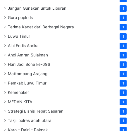
Jangan Gunakan untuk Liburan
1
Guru pppk ds
1
Terima Kadet dari Berbagai Negara
1
Luwu Timur
1
Aini Endis Anrika
1
Andi Amran Sulaiman
1
Hari Jadi Bone ke-696
1
Mattompang Arajang
1
Pemkab Luwu Timur
1
Kemenaker
1
MEDAN KITA
1
Strategi Bisnis Tepat Sasaran
1
Takjil polres aceh utara
1
Karo – Dairi – Pakpak
1