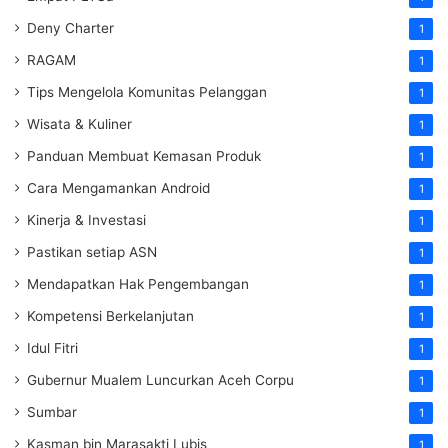
Deny Charter
1
RAGAM
1
Tips Mengelola Komunitas Pelanggan
1
Wisata & Kuliner
1
Panduan Membuat Kemasan Produk
1
Cara Mengamankan Android
1
Kinerja & Investasi
1
Pastikan setiap ASN
1
Mendapatkan Hak Pengembangan
1
Kompetensi Berkelanjutan
1
Idul Fitri
1
Gubernur Mualem Luncurkan Aceh Corpu
1
Sumbar
1
Kasman bin Marasakti Lubis
1