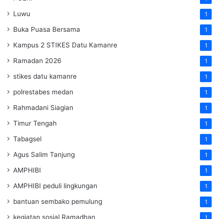
Luwu
1
Buka Puasa Bersama
1
Kampus 2 STIKES Datu Kamanre
1
Ramadan 2026
1
stikes datu kamanre
1
polrestabes medan
1
Rahmadani Siagian
1
Timur Tengah
1
Tabagsel
1
Agus Salim Tanjung
1
AMPHIBI
1
AMPHIBI peduli lingkungan
1
bantuan sembako pemulung
1
kegiatan sosial Ramadhan
1