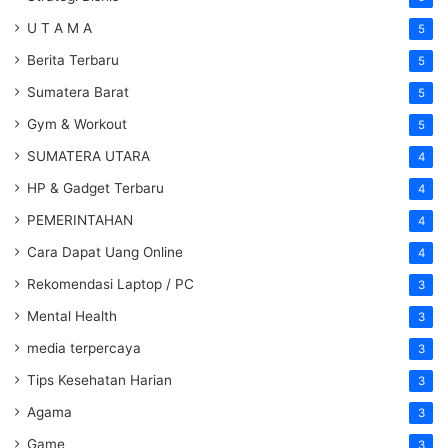
U T A M A
5
Berita Terbaru
5
Sumatera Barat
5
Gym & Workout
5
SUMATERA UTARA
4
HP & Gadget Terbaru
4
PEMERINTAHAN
4
Cara Dapat Uang Online
4
Rekomendasi Laptop / PC
3
Mental Health
3
media terpercaya
3
Tips Kesehatan Harian
3
Agama
3
Game
3