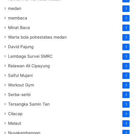
medan
1
membaca
1
Minat Baca
1
Warta bola polrestabes medan
1
David Pajung
1
Lembaga Survei SMRC
1
Relawan All Cipayung
1
Saiful Mujani
1
Workout Gym
1
Serba-serbi
1
Tersangka Samin Tan
1
Cilacap
1
Melaut
1
Nusakambangan
1