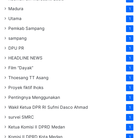
Madura
1
Utama
1
Pemkab Sampang
1
sampang
1
DPU PR
1
HEADLINE NEWS
1
Film “Dayak”
1
Thoesang TT Asang
1
Proyek fiktif lhoks
1
Pentingnya Menggunakan
1
Wakil Ketua DPR RI Sufmi Dasco Ahmad
1
survei SMRC
1
Ketua Komisi II DPRD Medan
1
Komisi II DPRD Kota Medan
1