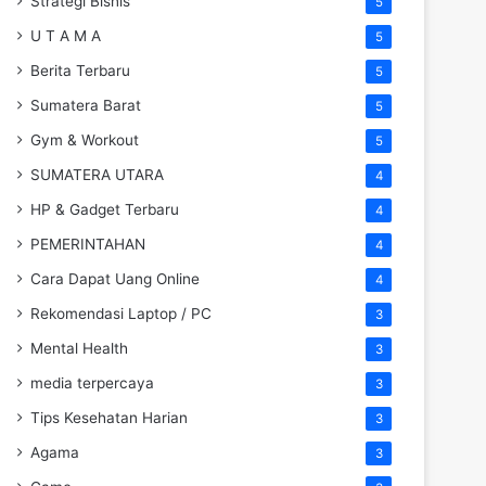
Strategi Bisnis
5
U T A M A
5
Berita Terbaru
5
Sumatera Barat
5
Gym & Workout
5
SUMATERA UTARA
4
HP & Gadget Terbaru
4
PEMERINTAHAN
4
Cara Dapat Uang Online
4
Rekomendasi Laptop / PC
3
Mental Health
3
media terpercaya
3
Tips Kesehatan Harian
3
Agama
3