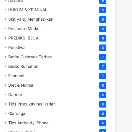
Nasional
9
HUKUM & KRIMINAL
9
Skill yang Menghasilkan
9
Posmetro Medan
9
PREDIKSI BOLA
8
Peristiwa
8
Berita Olahraga Terbaru
7
Bisnis Rumahan
7
Ekonomi
7
Diet & Nutrisi
6
Daerah
6
Tips Produktivitas Harian
6
Olahraga
6
Tips Android / iPhone
6