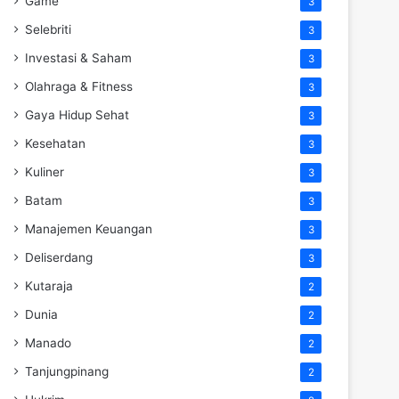
Game
3
Selebriti
3
Investasi & Saham
3
Olahraga & Fitness
3
Gaya Hidup Sehat
3
Kesehatan
3
Kuliner
3
Batam
3
Manajemen Keuangan
3
Deliserdang
3
Kutaraja
2
Dunia
2
Manado
2
Tanjungpinang
2