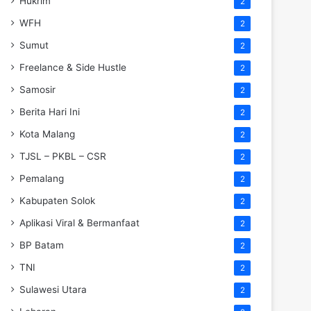
Hukrim
2
WFH
2
Sumut
2
Freelance & Side Hustle
2
Samosir
2
Berita Hari Ini
2
Kota Malang
2
TJSL – PKBL – CSR
2
Pemalang
2
Kabupaten Solok
2
Aplikasi Viral & Bermanfaat
2
BP Batam
2
TNI
2
Sulawesi Utara
2