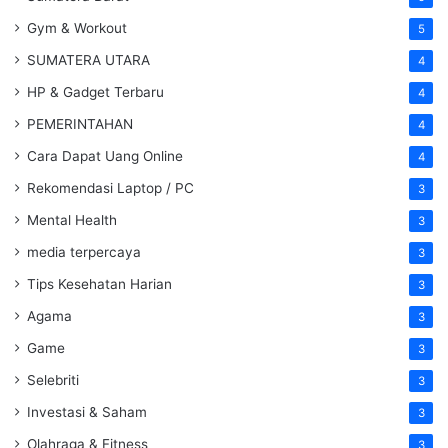
Gym & Workout
5
SUMATERA UTARA
4
HP & Gadget Terbaru
4
PEMERINTAHAN
4
Cara Dapat Uang Online
4
Rekomendasi Laptop / PC
3
Mental Health
3
media terpercaya
3
Tips Kesehatan Harian
3
Agama
3
Game
3
Selebriti
3
Investasi & Saham
3
Olahraga & Fitness
3