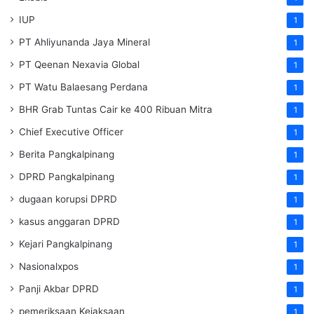
IUP
1
PT Ahliyunanda Jaya Mineral
1
PT Qeenan Nexavia Global
1
PT Watu Balaesang Perdana
1
BHR Grab Tuntas Cair ke 400 Ribuan Mitra
1
Chief Executive Officer
1
Berita Pangkalpinang
1
DPRD Pangkalpinang
1
dugaan korupsi DPRD
1
kasus anggaran DPRD
1
Kejari Pangkalpinang
1
Nasionalxpos
1
Panji Akbar DPRD
1
pemeriksaan Kejaksaan
1