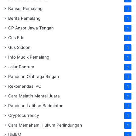
Banser Pemalang
1
Berita Pemalang
1
GP Ansor Jawa Tengah
1
Gus Edo
1
Gus Sidqon
1
Info Mudik Pemalang
1
Jalur Pantura
1
Panduan Olahraga Ringan
1
Rekomendasi PC
1
Cara Melatih Mental Juara
1
Panduan Latihan Badminton
1
Cryptocurrency
1
Cara Memahami Hukum Perlindungan
1
UMKM
1