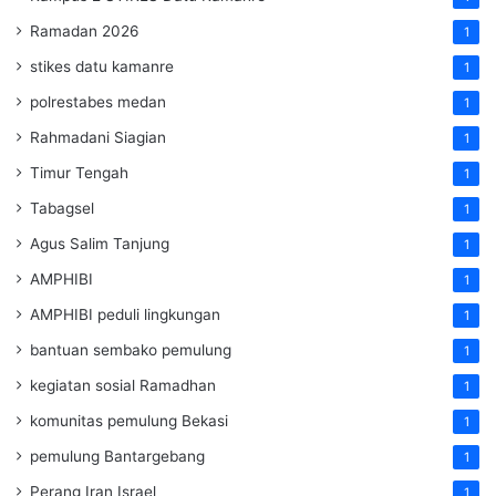
Ramadan 2026
1
stikes datu kamanre
1
polrestabes medan
1
Rahmadani Siagian
1
Timur Tengah
1
Tabagsel
1
Agus Salim Tanjung
1
AMPHIBI
1
AMPHIBI peduli lingkungan
1
bantuan sembako pemulung
1
kegiatan sosial Ramadhan
1
komunitas pemulung Bekasi
1
pemulung Bantargebang
1
Perang Iran Israel
1