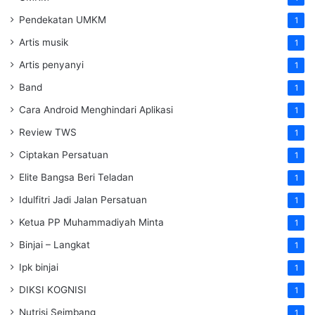
Pendekatan UMKM
1
Artis musik
1
Artis penyanyi
1
Band
1
Cara Android Menghindari Aplikasi
1
Review TWS
1
Ciptakan Persatuan
1
Elite Bangsa Beri Teladan
1
Idulfitri Jadi Jalan Persatuan
1
Ketua PP Muhammadiyah Minta
1
Binjai – Langkat
1
Ipk binjai
1
DIKSI KOGNISI
1
Nutrisi Seimbang
1