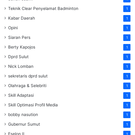
Teknik Clear Penyelamat Badminton
1
Kabar Daerah
1
Opini
1
Siaran Pers
1
Berty Kapojos
1
Dprd Sulut
1
Nick Lomban
1
sekretaris dprd sulut
1
Olahraga & Selebriti
1
Skill Adaptasi
1
Skill Optimasi Profil Media
1
bobby nasution
1
Gubernur Sumut
1
Eselon II
1