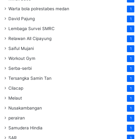
Warta bola polrestabes medan
1
David Pajung
1
Lembaga Survei SMRC
1
Relawan All Cipayung
1
Saiful Mujani
1
Workout Gym
1
Serba-serbi
1
Tersangka Samin Tan
1
Cilacap
1
Melaut
1
Nusakambangan
1
perairan
1
Samudera Hindia
1
SAR
1