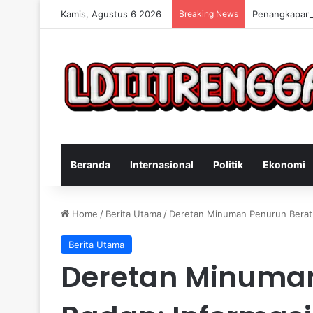
Kamis, Agustus 6 2026
Breaking News
Penangkapan 
Beranda
Internasional
Politik
Ekonomi
Home
/
Berita Utama
/
Deretan Minuman Penurun Berat 
Berita Utama
Deretan Minuman