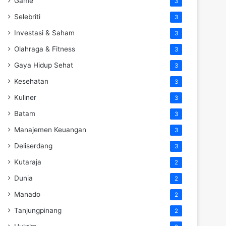
Game
3
Selebriti
3
Investasi & Saham
3
Olahraga & Fitness
3
Gaya Hidup Sehat
3
Kesehatan
3
Kuliner
3
Batam
3
Manajemen Keuangan
3
Deliserdang
3
Kutaraja
2
Dunia
2
Manado
2
Tanjungpinang
2