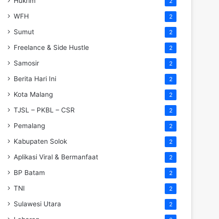
Hukrim
2
WFH
2
Sumut
2
Freelance & Side Hustle
2
Samosir
2
Berita Hari Ini
2
Kota Malang
2
TJSL – PKBL – CSR
2
Pemalang
2
Kabupaten Solok
2
Aplikasi Viral & Bermanfaat
2
BP Batam
2
TNI
2
Sulawesi Utara
2