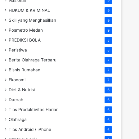
Nasional
9
HUKUM & KRIMINAL
9
Skill yang Menghasilkan
9
Posmetro Medan
9
PREDIKSI BOLA
8
Peristiwa
8
Berita Olahraga Terbaru
7
Bisnis Rumahan
7
Ekonomi
7
Diet & Nutrisi
6
Daerah
6
Tips Produktivitas Harian
6
Olahraga
6
Tips Android / iPhone
6