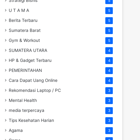
Strategi Bisnis
5
U T A M A
5
Berita Terbaru
5
Sumatera Barat
5
Gym & Workout
5
SUMATERA UTARA
4
HP & Gadget Terbaru
4
PEMERINTAHAN
4
Cara Dapat Uang Online
4
Rekomendasi Laptop / PC
3
Mental Health
3
media terpercaya
3
Tips Kesehatan Harian
3
Agama
3