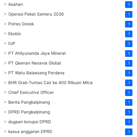
Asahan
1
Operasi Pekat Semeru 2026
1
Polres Gresik
1
Ekobis
1
IUP
1
PT Ahliyunanda Jaya Mineral
1
PT Qeenan Nexavia Global
1
PT Watu Balaesang Perdana
1
BHR Grab Tuntas Cair ke 400 Ribuan Mitra
1
Chief Executive Officer
1
Berita Pangkalpinang
1
DPRD Pangkalpinang
1
dugaan korupsi DPRD
1
kasus anggaran DPRD
1