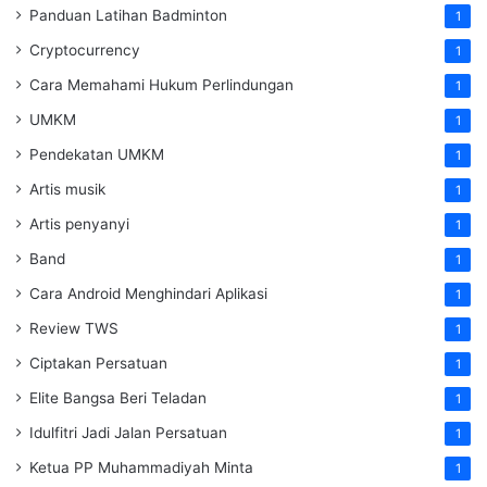
Panduan Latihan Badminton
1
Cryptocurrency
1
Cara Memahami Hukum Perlindungan
1
UMKM
1
Pendekatan UMKM
1
Artis musik
1
Artis penyanyi
1
Band
1
Cara Android Menghindari Aplikasi
1
Review TWS
1
Ciptakan Persatuan
1
Elite Bangsa Beri Teladan
1
Idulfitri Jadi Jalan Persatuan
1
Ketua PP Muhammadiyah Minta
1