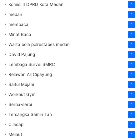
Komisi II DPRD Kota Medan
1
medan
1
membaca
1
Minat Baca
1
Warta bola polrestabes medan
1
David Pajung
1
Lembaga Survei SMRC
1
Relawan All Cipayung
1
Saiful Mujani
1
Workout Gym
1
Serba-serbi
1
Tersangka Samin Tan
1
Cilacap
1
Melaut
1