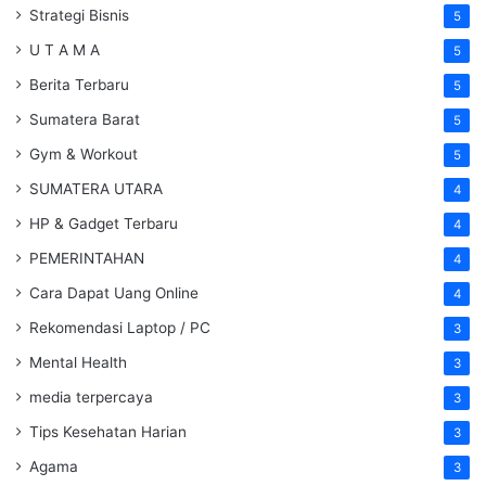
Strategi Bisnis
5
U T A M A
5
Berita Terbaru
5
Sumatera Barat
5
Gym & Workout
5
SUMATERA UTARA
4
HP & Gadget Terbaru
4
PEMERINTAHAN
4
Cara Dapat Uang Online
4
Rekomendasi Laptop / PC
3
Mental Health
3
media terpercaya
3
Tips Kesehatan Harian
3
Agama
3