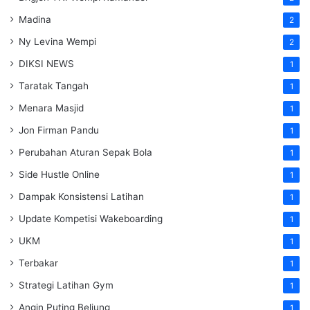
Madina
2
Ny Levina Wempi
2
DIKSI NEWS
1
Taratak Tangah
1
Menara Masjid
1
Jon Firman Pandu
1
Perubahan Aturan Sepak Bola
1
Side Hustle Online
1
Dampak Konsistensi Latihan
1
Update Kompetisi Wakeboarding
1
UKM
1
Terbakar
1
Strategi Latihan Gym
1
Angin Puting Beliung
1