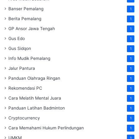
Banser Pemalang
1
Berita Pemalang
1
GP Ansor Jawa Tengah
1
Gus Edo
1
Gus Sidqon
1
Info Mudik Pemalang
1
Jalur Pantura
1
Panduan Olahraga Ringan
1
Rekomendasi PC
1
Cara Melatih Mental Juara
1
Panduan Latihan Badminton
1
Cryptocurrency
1
Cara Memahami Hukum Perlindungan
1
UMKM
1