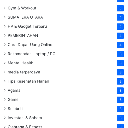
Gym & Workout
5
SUMATERA UTARA
4
HP & Gadget Terbaru
4
PEMERINTAHAN
4
Cara Dapat Uang Online
4
Rekomendasi Laptop / PC
3
Mental Health
3
media terpercaya
3
Tips Kesehatan Harian
3
Agama
3
Game
3
Selebriti
3
Investasi & Saham
3
Olahraga & Fitness
3