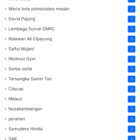
Warta bola polrestabes medan
1
David Pajung
1
Lembaga Survei SMRC
1
Relawan All Cipayung
1
Saiful Mujani
1
Workout Gym
1
Serba-serbi
1
Tersangka Samin Tan
1
Cilacap
1
Melaut
1
Nusakambangan
1
perairan
1
Samudera Hindia
1
SAR
1