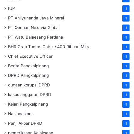
IUP
1
PT Ahliyunanda Jaya Mineral
1
PT Qeenan Nexavia Global
1
PT Watu Balaesang Perdana
1
BHR Grab Tuntas Cair ke 400 Ribuan Mitra
1
Chief Executive Officer
1
Berita Pangkalpinang
1
DPRD Pangkalpinang
1
dugaan korupsi DPRD
1
kasus anggaran DPRD
1
Kejari Pangkalpinang
1
Nasionalxpos
1
Panji Akbar DPRD
1
pemeriksaan Kejaksaan
1