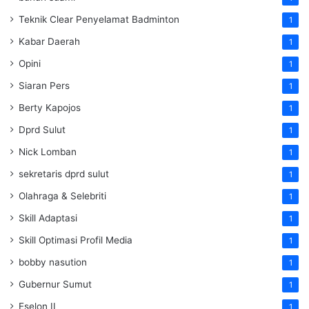
Teknik Clear Penyelamat Badminton
1
Kabar Daerah
1
Opini
1
Siaran Pers
1
Berty Kapojos
1
Dprd Sulut
1
Nick Lomban
1
sekretaris dprd sulut
1
Olahraga & Selebriti
1
Skill Adaptasi
1
Skill Optimasi Profil Media
1
bobby nasution
1
Gubernur Sumut
1
Eselon II
1