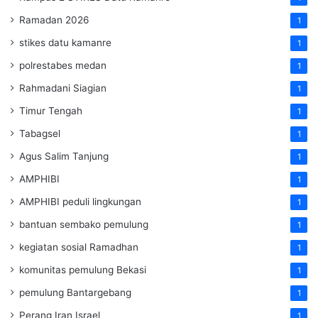
Ramadan 2026
1
stikes datu kamanre
1
polrestabes medan
1
Rahmadani Siagian
1
Timur Tengah
1
Tabagsel
1
Agus Salim Tanjung
1
AMPHIBI
1
AMPHIBI peduli lingkungan
1
bantuan sembako pemulung
1
kegiatan sosial Ramadhan
1
komunitas pemulung Bekasi
1
pemulung Bantargebang
1
Perang Iran Israel
1