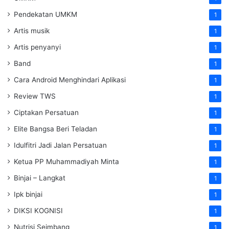
Pendekatan UMKM
1
Artis musik
1
Artis penyanyi
1
Band
1
Cara Android Menghindari Aplikasi
1
Review TWS
1
Ciptakan Persatuan
1
Elite Bangsa Beri Teladan
1
Idulfitri Jadi Jalan Persatuan
1
Ketua PP Muhammadiyah Minta
1
Binjai – Langkat
1
Ipk binjai
1
DIKSI KOGNISI
1
Nutrisi Seimbang
1