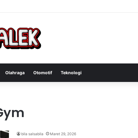
Bandit Curanmor: Tindakan Tegas Atas Kejahatan Sepeda Motor
Olahraga
Otomotif
Teknologi
 Gym
bila salsabila
Maret 29, 2026