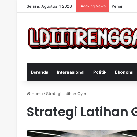
Selasa, Agustus 4 2026
Breaking News
Penangkapan 
Beranda
Internasional
Politik
Ekonomi
Home
/
Strategi Latihan Gym
Strategi Latihan