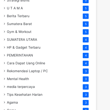
Strategi Bisnis
5
U T A M A
5
Berita Terbaru
5
Sumatera Barat
5
Gym & Workout
5
SUMATERA UTARA
4
HP & Gadget Terbaru
4
PEMERINTAHAN
4
Cara Dapat Uang Online
4
Rekomendasi Laptop / PC
3
Mental Health
3
media terpercaya
3
Tips Kesehatan Harian
3
Agama
3