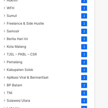
Hukrim
2
WFH
2
Sumut
2
Freelance & Side Hustle
2
Samosir
2
Berita Hari Ini
2
Kota Malang
2
TJSL – PKBL – CSR
2
Pemalang
2
Kabupaten Solok
2
Aplikasi Viral & Bermanfaat
2
BP Batam
2
TNI
2
Sulawesi Utara
2