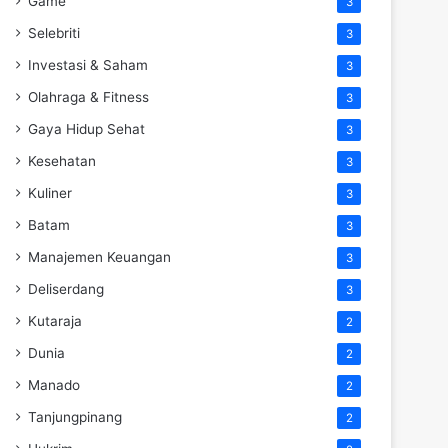
Game
3
Selebriti
3
Investasi & Saham
3
Olahraga & Fitness
3
Gaya Hidup Sehat
3
Kesehatan
3
Kuliner
3
Batam
3
Manajemen Keuangan
3
Deliserdang
3
Kutaraja
2
Dunia
2
Manado
2
Tanjungpinang
2