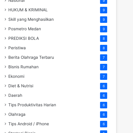
Nasional
9
HUKUM & KRIMINAL
9
Skill yang Menghasilkan
9
Posmetro Medan
9
PREDIKSI BOLA
8
Peristiwa
8
Berita Olahraga Terbaru
7
Bisnis Rumahan
7
Ekonomi
7
Diet & Nutrisi
6
Daerah
6
Tips Produktivitas Harian
6
Olahraga
6
Tips Android / iPhone
6