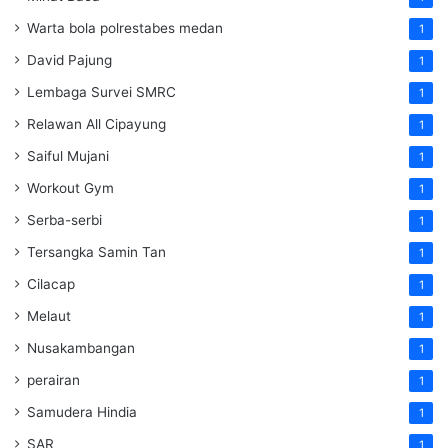
Warta bola polrestabes medan
1
David Pajung
1
Lembaga Survei SMRC
1
Relawan All Cipayung
1
Saiful Mujani
1
Workout Gym
1
Serba-serbi
1
Tersangka Samin Tan
1
Cilacap
1
Melaut
1
Nusakambangan
1
perairan
1
Samudera Hindia
1
SAR
1