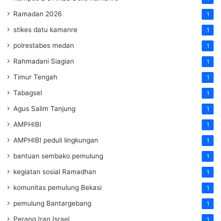
Ramadan 2026
1
stikes datu kamanre
1
polrestabes medan
1
Rahmadani Siagian
1
Timur Tengah
1
Tabagsel
1
Agus Salim Tanjung
1
AMPHIBI
1
AMPHIBI peduli lingkungan
1
bantuan sembako pemulung
1
kegiatan sosial Ramadhan
1
komunitas pemulung Bekasi
1
pemulung Bantargebang
1
Perang Iran Israel
1