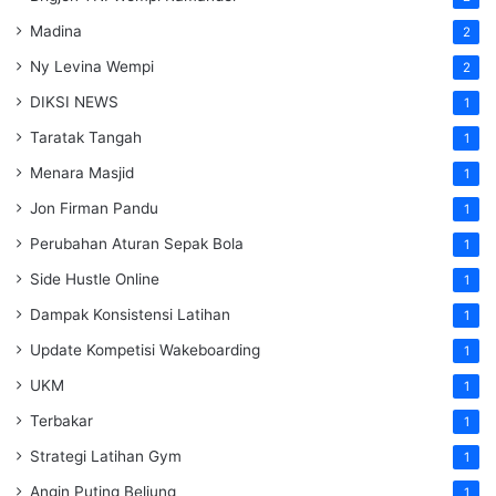
Madina
2
Ny Levina Wempi
2
DIKSI NEWS
1
Taratak Tangah
1
Menara Masjid
1
Jon Firman Pandu
1
Perubahan Aturan Sepak Bola
1
Side Hustle Online
1
Dampak Konsistensi Latihan
1
Update Kompetisi Wakeboarding
1
UKM
1
Terbakar
1
Strategi Latihan Gym
1
Angin Puting Beliung
1