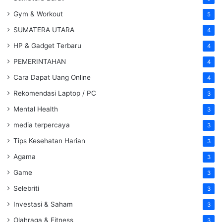
Gym & Workout
5
SUMATERA UTARA
4
HP & Gadget Terbaru
4
PEMERINTAHAN
4
Cara Dapat Uang Online
4
Rekomendasi Laptop / PC
3
Mental Health
3
media terpercaya
3
Tips Kesehatan Harian
3
Agama
3
Game
3
Selebriti
3
Investasi & Saham
3
Olahraga & Fitness
3