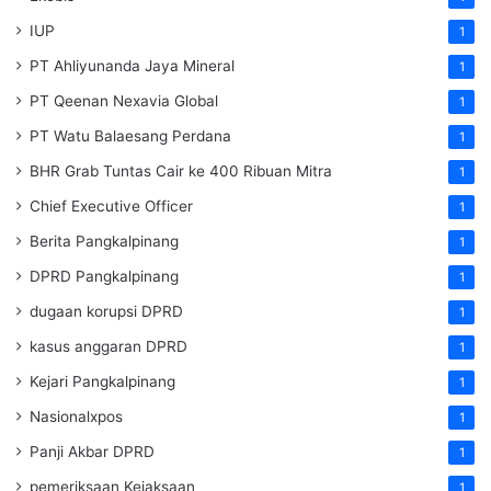
IUP
1
PT Ahliyunanda Jaya Mineral
1
PT Qeenan Nexavia Global
1
PT Watu Balaesang Perdana
1
BHR Grab Tuntas Cair ke 400 Ribuan Mitra
1
Chief Executive Officer
1
Berita Pangkalpinang
1
DPRD Pangkalpinang
1
dugaan korupsi DPRD
1
kasus anggaran DPRD
1
Kejari Pangkalpinang
1
Nasionalxpos
1
Panji Akbar DPRD
1
pemeriksaan Kejaksaan
1