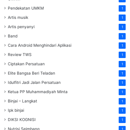
Pendekatan UMKM
1
Artis musik
1
Artis penyanyi
1
Band
1
Cara Android Menghindari Aplikasi
1
Review TWS
1
Ciptakan Persatuan
1
Elite Bangsa Beri Teladan
1
Idulfitri Jadi Jalan Persatuan
1
Ketua PP Muhammadiyah Minta
1
Binjai – Langkat
1
Ipk binjai
1
DIKSI KOGNISI
1
Nutrisi Seimbang
1