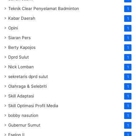
Teknik Clear Penyelamat Badminton
1
Kabar Daerah
1
Opini
1
Siaran Pers
1
Berty Kapojos
1
Dprd Sulut
1
Nick Lomban
1
sekretaris dprd sulut
1
Olahraga & Selebriti
1
Skill Adaptasi
1
Skill Optimasi Profil Media
1
bobby nasution
1
Gubernur Sumut
1
Eselon II
1