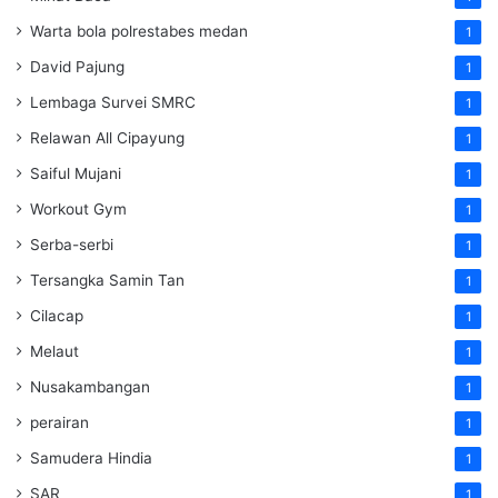
Warta bola polrestabes medan
1
David Pajung
1
Lembaga Survei SMRC
1
Relawan All Cipayung
1
Saiful Mujani
1
Workout Gym
1
Serba-serbi
1
Tersangka Samin Tan
1
Cilacap
1
Melaut
1
Nusakambangan
1
perairan
1
Samudera Hindia
1
SAR
1