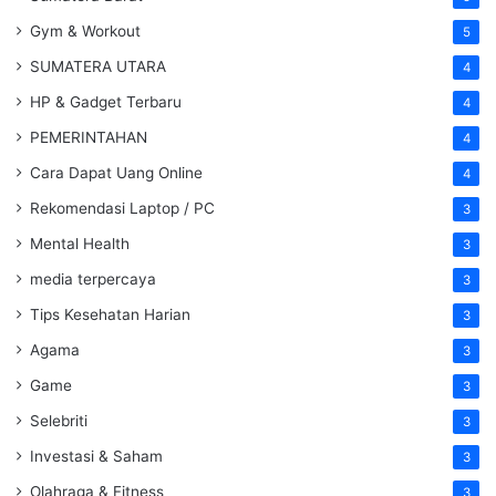
Gym & Workout
5
SUMATERA UTARA
4
HP & Gadget Terbaru
4
PEMERINTAHAN
4
Cara Dapat Uang Online
4
Rekomendasi Laptop / PC
3
Mental Health
3
media terpercaya
3
Tips Kesehatan Harian
3
Agama
3
Game
3
Selebriti
3
Investasi & Saham
3
Olahraga & Fitness
3