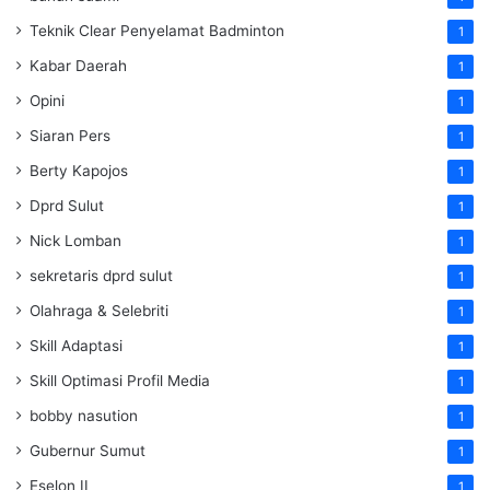
Teknik Clear Penyelamat Badminton
1
Kabar Daerah
1
Opini
1
Siaran Pers
1
Berty Kapojos
1
Dprd Sulut
1
Nick Lomban
1
sekretaris dprd sulut
1
Olahraga & Selebriti
1
Skill Adaptasi
1
Skill Optimasi Profil Media
1
bobby nasution
1
Gubernur Sumut
1
Eselon II
1