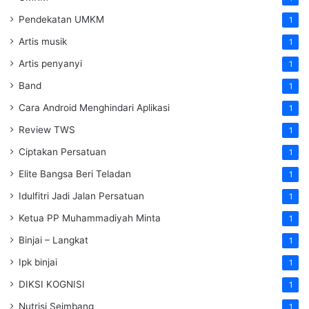
Pendekatan UMKM
1
Artis musik
1
Artis penyanyi
1
Band
1
Cara Android Menghindari Aplikasi
1
Review TWS
1
Ciptakan Persatuan
1
Elite Bangsa Beri Teladan
1
Idulfitri Jadi Jalan Persatuan
1
Ketua PP Muhammadiyah Minta
1
Binjai – Langkat
1
Ipk binjai
1
DIKSI KOGNISI
1
Nutrisi Seimbang
1