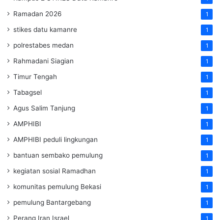
Ramadan 2026
1
stikes datu kamanre
1
polrestabes medan
1
Rahmadani Siagian
1
Timur Tengah
1
Tabagsel
1
Agus Salim Tanjung
1
AMPHIBI
1
AMPHIBI peduli lingkungan
1
bantuan sembako pemulung
1
kegiatan sosial Ramadhan
1
komunitas pemulung Bekasi
1
pemulung Bantargebang
1
Perang Iran Israel
1