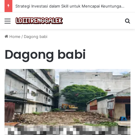
Strategi Investasi dalam Skill untuk Mencapai Keuntungan Jangka Panjang yang Berkelanjutan
Menu
Se
Home
/
Dagong babi
Dagong babi