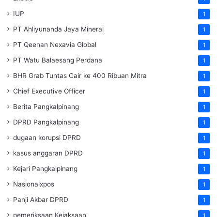
IUP
1
PT Ahliyunanda Jaya Mineral
1
PT Qeenan Nexavia Global
1
PT Watu Balaesang Perdana
1
BHR Grab Tuntas Cair ke 400 Ribuan Mitra
1
Chief Executive Officer
1
Berita Pangkalpinang
1
DPRD Pangkalpinang
1
dugaan korupsi DPRD
1
kasus anggaran DPRD
1
Kejari Pangkalpinang
1
Nasionalxpos
1
Panji Akbar DPRD
1
pemeriksaan Kejaksaan
1