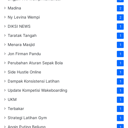
Madina
2
Ny Levina Wempi
2
DIKSI NEWS
1
Taratak Tangah
1
Menara Masjid
1
Jon Firman Pandu
1
Perubahan Aturan Sepak Bola
1
Side Hustle Online
1
Dampak Konsistensi Latihan
1
Update Kompetisi Wakeboarding
1
UKM
1
Terbakar
1
Strategi Latihan Gym
1
Angin Puting Beliung
1