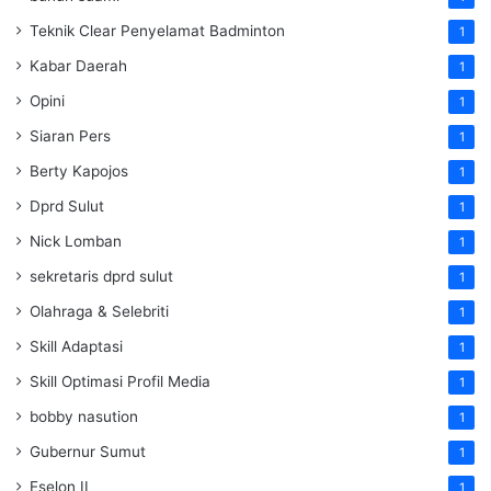
Teknik Clear Penyelamat Badminton
1
Kabar Daerah
1
Opini
1
Siaran Pers
1
Berty Kapojos
1
Dprd Sulut
1
Nick Lomban
1
sekretaris dprd sulut
1
Olahraga & Selebriti
1
Skill Adaptasi
1
Skill Optimasi Profil Media
1
bobby nasution
1
Gubernur Sumut
1
Eselon II
1