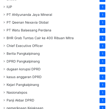
IUP
1
PT Ahliyunanda Jaya Mineral
1
PT Qeenan Nexavia Global
1
PT Watu Balaesang Perdana
1
BHR Grab Tuntas Cair ke 400 Ribuan Mitra
1
Chief Executive Officer
1
Berita Pangkalpinang
1
DPRD Pangkalpinang
1
dugaan korupsi DPRD
1
kasus anggaran DPRD
1
Kejari Pangkalpinang
1
Nasionalxpos
1
Panji Akbar DPRD
1
pemeriksaan Kejaksaan
1