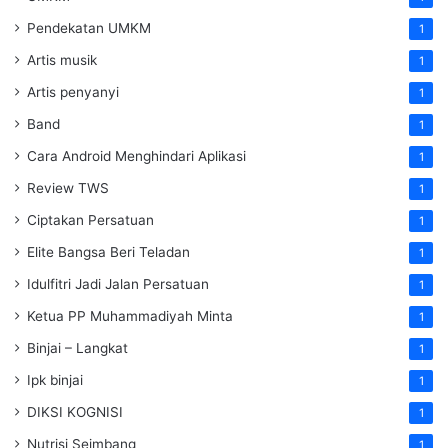
Pendekatan UMKM
1
Artis musik
1
Artis penyanyi
1
Band
1
Cara Android Menghindari Aplikasi
1
Review TWS
1
Ciptakan Persatuan
1
Elite Bangsa Beri Teladan
1
Idulfitri Jadi Jalan Persatuan
1
Ketua PP Muhammadiyah Minta
1
Binjai – Langkat
1
Ipk binjai
1
DIKSI KOGNISI
1
Nutrisi Seimbang
1