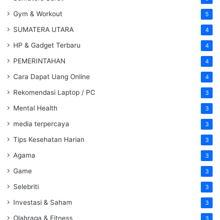
Gym & Workout
5
SUMATERA UTARA
4
HP & Gadget Terbaru
4
PEMERINTAHAN
4
Cara Dapat Uang Online
4
Rekomendasi Laptop / PC
3
Mental Health
3
media terpercaya
3
Tips Kesehatan Harian
3
Agama
3
Game
3
Selebriti
3
Investasi & Saham
3
Olahraga & Fitness
3