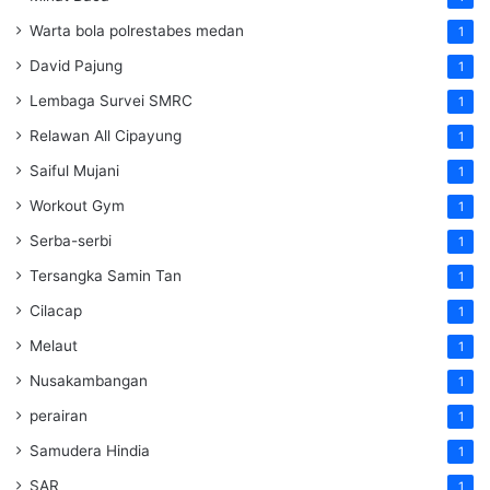
Warta bola polrestabes medan
1
David Pajung
1
Lembaga Survei SMRC
1
Relawan All Cipayung
1
Saiful Mujani
1
Workout Gym
1
Serba-serbi
1
Tersangka Samin Tan
1
Cilacap
1
Melaut
1
Nusakambangan
1
perairan
1
Samudera Hindia
1
SAR
1