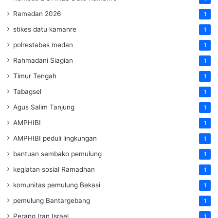
Ramadan 2026
1
stikes datu kamanre
1
polrestabes medan
1
Rahmadani Siagian
1
Timur Tengah
1
Tabagsel
1
Agus Salim Tanjung
1
AMPHIBI
1
AMPHIBI peduli lingkungan
1
bantuan sembako pemulung
1
kegiatan sosial Ramadhan
1
komunitas pemulung Bekasi
1
pemulung Bantargebang
1
Perang Iran Israel
1