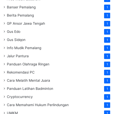
Banser Pemalang
1
Berita Pemalang
1
GP Ansor Jawa Tengah
1
Gus Edo
1
Gus Sidqon
1
Info Mudik Pemalang
1
Jalur Pantura
1
Panduan Olahraga Ringan
1
Rekomendasi PC
1
Cara Melatih Mental Juara
1
Panduan Latihan Badminton
1
Cryptocurrency
1
Cara Memahami Hukum Perlindungan
1
UMKM
1