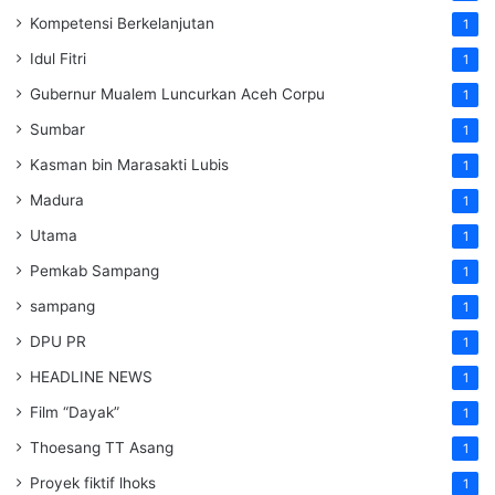
Kompetensi Berkelanjutan
1
Idul Fitri
1
Gubernur Mualem Luncurkan Aceh Corpu
1
Sumbar
1
Kasman bin Marasakti Lubis
1
Madura
1
Utama
1
Pemkab Sampang
1
sampang
1
DPU PR
1
HEADLINE NEWS
1
Film “Dayak”
1
Thoesang TT Asang
1
Proyek fiktif lhoks
1