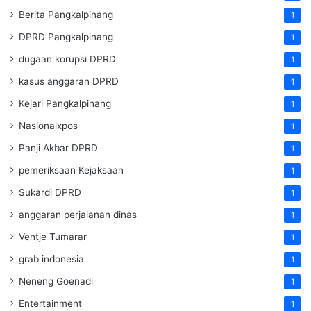
Berita Pangkalpinang
1
DPRD Pangkalpinang
1
dugaan korupsi DPRD
1
kasus anggaran DPRD
1
Kejari Pangkalpinang
1
Nasionalxpos
1
Panji Akbar DPRD
1
pemeriksaan Kejaksaan
1
Sukardi DPRD
1
anggaran perjalanan dinas
1
Ventje Tumarar
1
grab indonesia
1
Neneng Goenadi
1
Entertainment
1