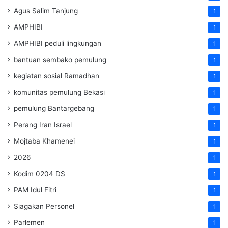
Agus Salim Tanjung
1
AMPHIBI
1
AMPHIBI peduli lingkungan
1
bantuan sembako pemulung
1
kegiatan sosial Ramadhan
1
komunitas pemulung Bekasi
1
pemulung Bantargebang
1
Perang Iran Israel
1
Mojtaba Khamenei
1
2026
1
Kodim 0204 DS
1
PAM Idul Fitri
1
Siagakan Personel
1
Parlemen
1