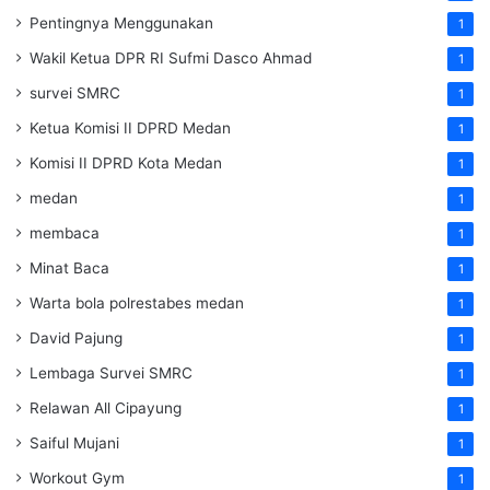
Pentingnya Menggunakan
1
Wakil Ketua DPR RI Sufmi Dasco Ahmad
1
survei SMRC
1
Ketua Komisi II DPRD Medan
1
Komisi II DPRD Kota Medan
1
medan
1
membaca
1
Minat Baca
1
Warta bola polrestabes medan
1
David Pajung
1
Lembaga Survei SMRC
1
Relawan All Cipayung
1
Saiful Mujani
1
Workout Gym
1