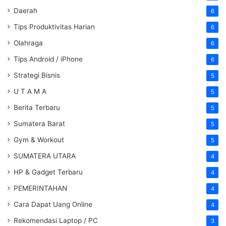
Daerah
6
Tips Produktivitas Harian
6
Olahraga
6
Tips Android / iPhone
6
Strategi Bisnis
5
U T A M A
5
Berita Terbaru
5
Sumatera Barat
5
Gym & Workout
5
SUMATERA UTARA
4
HP & Gadget Terbaru
4
PEMERINTAHAN
4
Cara Dapat Uang Online
4
Rekomendasi Laptop / PC
3