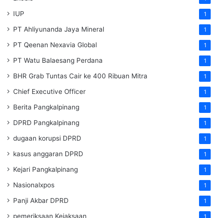
IUP
1
PT Ahliyunanda Jaya Mineral
1
PT Qeenan Nexavia Global
1
PT Watu Balaesang Perdana
1
BHR Grab Tuntas Cair ke 400 Ribuan Mitra
1
Chief Executive Officer
1
Berita Pangkalpinang
1
DPRD Pangkalpinang
1
dugaan korupsi DPRD
1
kasus anggaran DPRD
1
Kejari Pangkalpinang
1
Nasionalxpos
1
Panji Akbar DPRD
1
pemeriksaan Kejaksaan
1