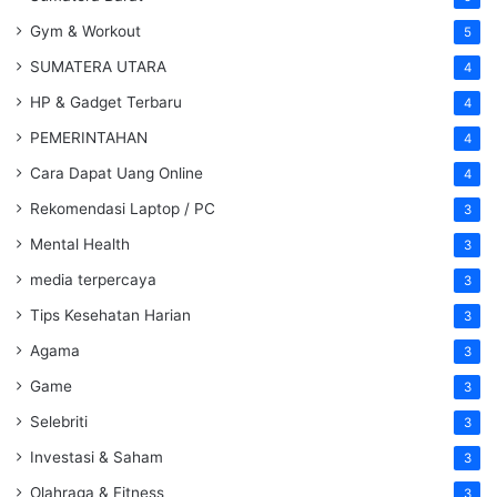
Gym & Workout
5
SUMATERA UTARA
4
HP & Gadget Terbaru
4
PEMERINTAHAN
4
Cara Dapat Uang Online
4
Rekomendasi Laptop / PC
3
Mental Health
3
media terpercaya
3
Tips Kesehatan Harian
3
Agama
3
Game
3
Selebriti
3
Investasi & Saham
3
Olahraga & Fitness
3