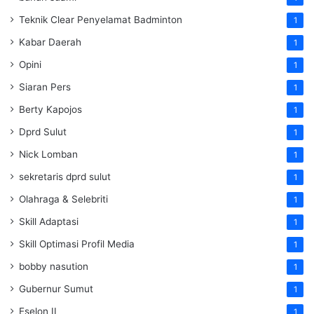
Teknik Clear Penyelamat Badminton
1
Kabar Daerah
1
Opini
1
Siaran Pers
1
Berty Kapojos
1
Dprd Sulut
1
Nick Lomban
1
sekretaris dprd sulut
1
Olahraga & Selebriti
1
Skill Adaptasi
1
Skill Optimasi Profil Media
1
bobby nasution
1
Gubernur Sumut
1
Eselon II
1