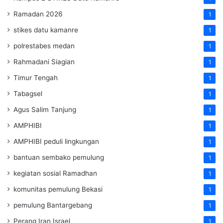
Ramadan 2026
1
stikes datu kamanre
1
polrestabes medan
1
Rahmadani Siagian
1
Timur Tengah
1
Tabagsel
1
Agus Salim Tanjung
1
AMPHIBI
1
AMPHIBI peduli lingkungan
1
bantuan sembako pemulung
1
kegiatan sosial Ramadhan
1
komunitas pemulung Bekasi
1
pemulung Bantargebang
1
Perang Iran Israel
1