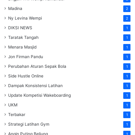
Madina
2
Ny Levina Wempi
2
DIKSI NEWS
1
Taratak Tangah
1
Menara Masjid
1
Jon Firman Pandu
1
Perubahan Aturan Sepak Bola
1
Side Hustle Online
1
Dampak Konsistensi Latihan
1
Update Kompetisi Wakeboarding
1
UKM
1
Terbakar
1
Strategi Latihan Gym
1
Angin Puting Beliung
1