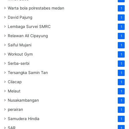
Warta bola polrestabes medan
1
David Pajung
1
Lembaga Survei SMRC
1
Relawan All Cipayung
1
Saiful Mujani
1
Workout Gym
1
Serba-serbi
1
Tersangka Samin Tan
1
Cilacap
1
Melaut
1
Nusakambangan
1
perairan
1
Samudera Hindia
1
SAR
1