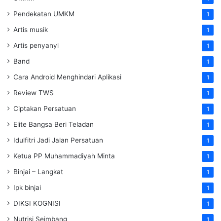
Pendekatan UMKM
1
Artis musik
1
Artis penyanyi
1
Band
1
Cara Android Menghindari Aplikasi
1
Review TWS
1
Ciptakan Persatuan
1
Elite Bangsa Beri Teladan
1
Idulfitri Jadi Jalan Persatuan
1
Ketua PP Muhammadiyah Minta
1
Binjai – Langkat
1
Ipk binjai
1
DIKSI KOGNISI
1
Nutrisi Seimbang
1