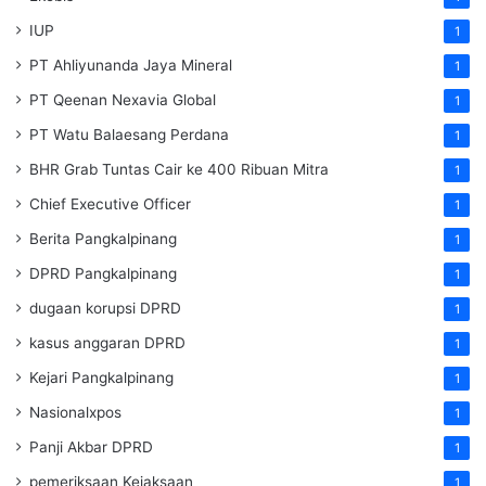
IUP
1
PT Ahliyunanda Jaya Mineral
1
PT Qeenan Nexavia Global
1
PT Watu Balaesang Perdana
1
BHR Grab Tuntas Cair ke 400 Ribuan Mitra
1
Chief Executive Officer
1
Berita Pangkalpinang
1
DPRD Pangkalpinang
1
dugaan korupsi DPRD
1
kasus anggaran DPRD
1
Kejari Pangkalpinang
1
Nasionalxpos
1
Panji Akbar DPRD
1
pemeriksaan Kejaksaan
1