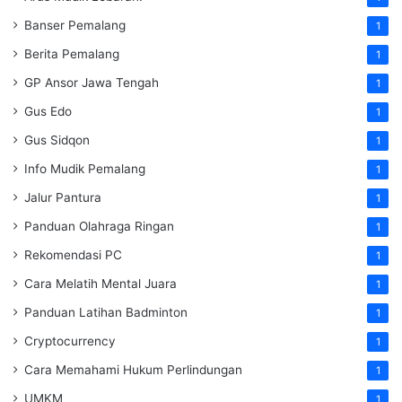
Banser Pemalang
1
Berita Pemalang
1
GP Ansor Jawa Tengah
1
Gus Edo
1
Gus Sidqon
1
Info Mudik Pemalang
1
Jalur Pantura
1
Panduan Olahraga Ringan
1
Rekomendasi PC
1
Cara Melatih Mental Juara
1
Panduan Latihan Badminton
1
Cryptocurrency
1
Cara Memahami Hukum Perlindungan
1
UMKM
1