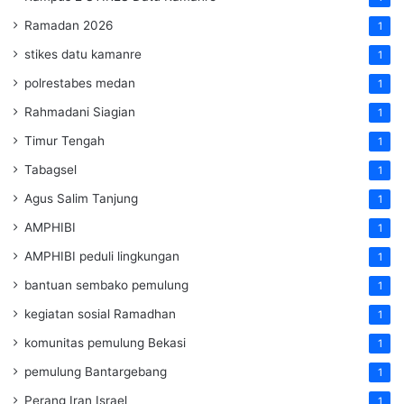
Ramadan 2026
1
stikes datu kamanre
1
polrestabes medan
1
Rahmadani Siagian
1
Timur Tengah
1
Tabagsel
1
Agus Salim Tanjung
1
AMPHIBI
1
AMPHIBI peduli lingkungan
1
bantuan sembako pemulung
1
kegiatan sosial Ramadhan
1
komunitas pemulung Bekasi
1
pemulung Bantargebang
1
Perang Iran Israel
1