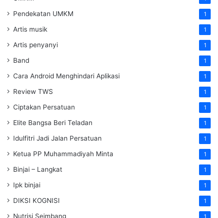
Pendekatan UMKM
1
Artis musik
1
Artis penyanyi
1
Band
1
Cara Android Menghindari Aplikasi
1
Review TWS
1
Ciptakan Persatuan
1
Elite Bangsa Beri Teladan
1
Idulfitri Jadi Jalan Persatuan
1
Ketua PP Muhammadiyah Minta
1
Binjai – Langkat
1
Ipk binjai
1
DIKSI KOGNISI
1
Nutrisi Seimbang
1