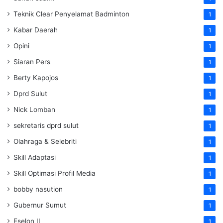
Teknik Clear Penyelamat Badminton
1
Kabar Daerah
1
Opini
1
Siaran Pers
1
Berty Kapojos
1
Dprd Sulut
1
Nick Lomban
1
sekretaris dprd sulut
1
Olahraga & Selebriti
1
Skill Adaptasi
1
Skill Optimasi Profil Media
1
bobby nasution
1
Gubernur Sumut
1
Eselon II
1