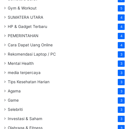
Gym & Workout
5
SUMATERA UTARA
4
HP & Gadget Terbaru
4
PEMERINTAHAN
4
Cara Dapat Uang Online
4
Rekomendasi Laptop / PC
3
Mental Health
3
media terpercaya
3
Tips Kesehatan Harian
3
Agama
3
Game
3
Selebriti
3
Investasi & Saham
3
Olahraga & Fitness
3