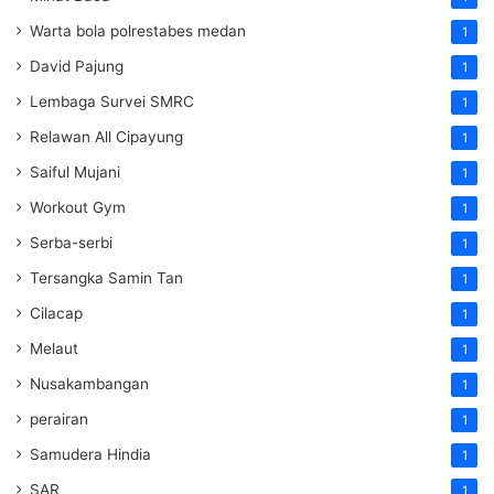
Warta bola polrestabes medan
1
David Pajung
1
Lembaga Survei SMRC
1
Relawan All Cipayung
1
Saiful Mujani
1
Workout Gym
1
Serba-serbi
1
Tersangka Samin Tan
1
Cilacap
1
Melaut
1
Nusakambangan
1
perairan
1
Samudera Hindia
1
SAR
1