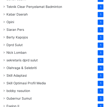
Teknik Clear Penyelamat Badminton
1
Kabar Daerah
1
Opini
1
Siaran Pers
1
Berty Kapojos
1
Dprd Sulut
1
Nick Lomban
1
sekretaris dprd sulut
1
Olahraga & Selebriti
1
Skill Adaptasi
1
Skill Optimasi Profil Media
1
bobby nasution
1
Gubernur Sumut
1
Eselon II
1