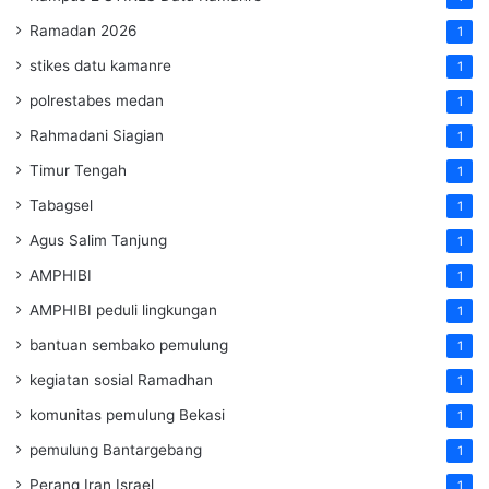
Ramadan 2026
1
stikes datu kamanre
1
polrestabes medan
1
Rahmadani Siagian
1
Timur Tengah
1
Tabagsel
1
Agus Salim Tanjung
1
AMPHIBI
1
AMPHIBI peduli lingkungan
1
bantuan sembako pemulung
1
kegiatan sosial Ramadhan
1
komunitas pemulung Bekasi
1
pemulung Bantargebang
1
Perang Iran Israel
1