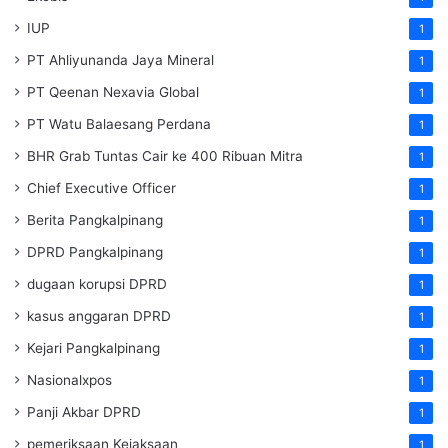
IUP
1
PT Ahliyunanda Jaya Mineral
1
PT Qeenan Nexavia Global
1
PT Watu Balaesang Perdana
1
BHR Grab Tuntas Cair ke 400 Ribuan Mitra
1
Chief Executive Officer
1
Berita Pangkalpinang
1
DPRD Pangkalpinang
1
dugaan korupsi DPRD
1
kasus anggaran DPRD
1
Kejari Pangkalpinang
1
Nasionalxpos
1
Panji Akbar DPRD
1
pemeriksaan Kejaksaan
1