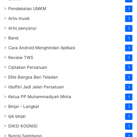
Pendekatan UMKM
1
Artis musik
1
Artis penyanyi
1
Band
1
Cara Android Menghindari Aplikasi
1
Review TWS
1
Ciptakan Persatuan
1
Elite Bangsa Beri Teladan
1
Idulfitri Jadi Jalan Persatuan
1
Ketua PP Muhammadiyah Minta
1
Binjai – Langkat
1
Ipk binjai
1
DIKSI KOGNISI
1
Nutrisi Seimbang
1