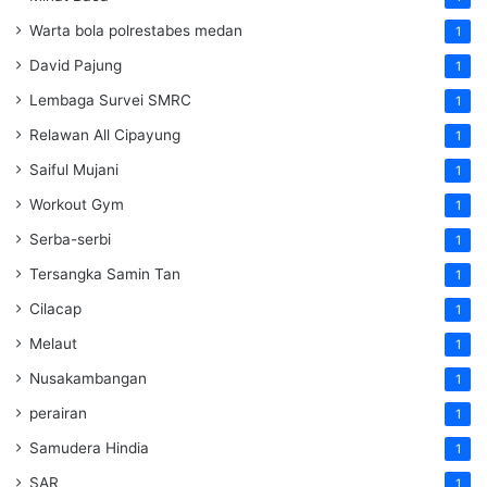
Warta bola polrestabes medan
1
David Pajung
1
Lembaga Survei SMRC
1
Relawan All Cipayung
1
Saiful Mujani
1
Workout Gym
1
Serba-serbi
1
Tersangka Samin Tan
1
Cilacap
1
Melaut
1
Nusakambangan
1
perairan
1
Samudera Hindia
1
SAR
1