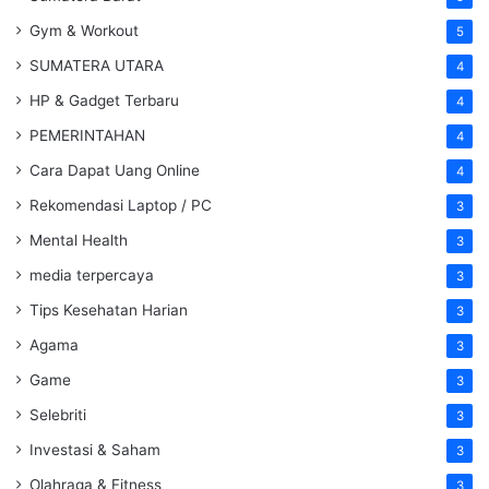
Gym & Workout
5
SUMATERA UTARA
4
HP & Gadget Terbaru
4
PEMERINTAHAN
4
Cara Dapat Uang Online
4
Rekomendasi Laptop / PC
3
Mental Health
3
media terpercaya
3
Tips Kesehatan Harian
3
Agama
3
Game
3
Selebriti
3
Investasi & Saham
3
Olahraga & Fitness
3