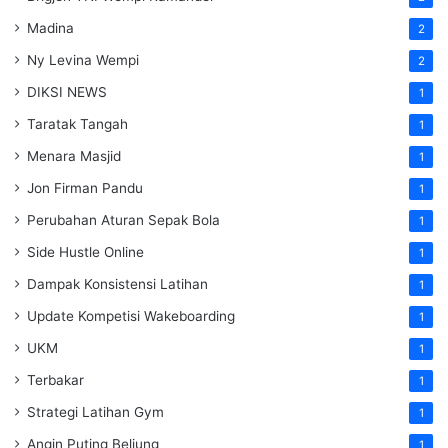
Madina
2
Ny Levina Wempi
2
DIKSI NEWS
1
Taratak Tangah
1
Menara Masjid
1
Jon Firman Pandu
1
Perubahan Aturan Sepak Bola
1
Side Hustle Online
1
Dampak Konsistensi Latihan
1
Update Kompetisi Wakeboarding
1
UKM
1
Terbakar
1
Strategi Latihan Gym
1
Angin Puting Beliung
1