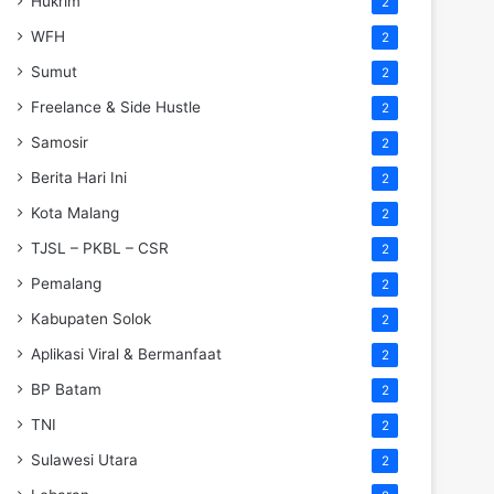
Hukrim
2
WFH
2
Sumut
2
Freelance & Side Hustle
2
Samosir
2
Berita Hari Ini
2
Kota Malang
2
TJSL – PKBL – CSR
2
Pemalang
2
Kabupaten Solok
2
Aplikasi Viral & Bermanfaat
2
BP Batam
2
TNI
2
Sulawesi Utara
2