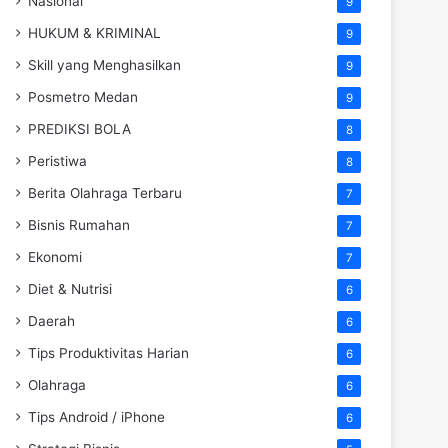
Nasional
9
HUKUM & KRIMINAL
9
Skill yang Menghasilkan
9
Posmetro Medan
9
PREDIKSI BOLA
8
Peristiwa
8
Berita Olahraga Terbaru
7
Bisnis Rumahan
7
Ekonomi
7
Diet & Nutrisi
6
Daerah
6
Tips Produktivitas Harian
6
Olahraga
6
Tips Android / iPhone
6