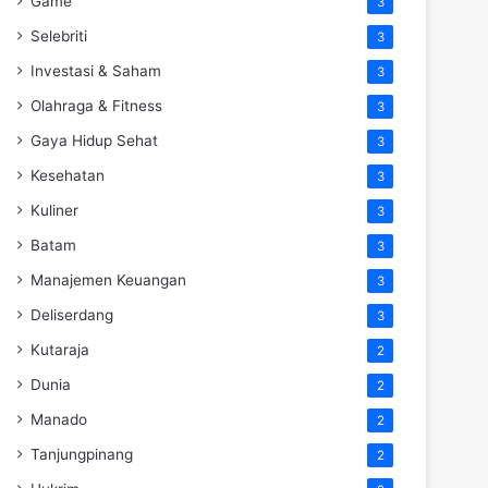
Game
3
Selebriti
3
Investasi & Saham
3
Olahraga & Fitness
3
Gaya Hidup Sehat
3
Kesehatan
3
Kuliner
3
Batam
3
Manajemen Keuangan
3
Deliserdang
3
Kutaraja
2
Dunia
2
Manado
2
Tanjungpinang
2