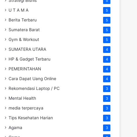
Strategi Bisnis
5
U T A M A
5
Berita Terbaru
5
Sumatera Barat
5
Gym & Workout
5
SUMATERA UTARA
4
HP & Gadget Terbaru
4
PEMERINTAHAN
4
Cara Dapat Uang Online
4
Rekomendasi Laptop / PC
3
Mental Health
3
media terpercaya
3
Tips Kesehatan Harian
3
Agama
3