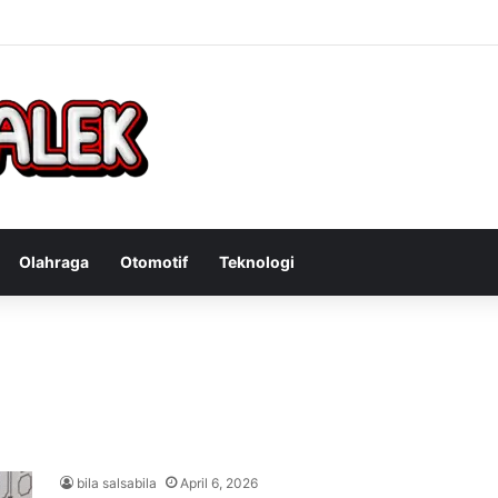
Bandit Curanmor: Tindakan Tegas Atas Kejahatan Sepeda Motor
Olahraga
Otomotif
Teknologi
bila salsabila
April 6, 2026