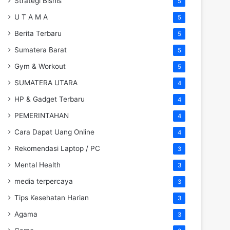
Strategi Bisnis
5
U T A M A
5
Berita Terbaru
5
Sumatera Barat
5
Gym & Workout
5
SUMATERA UTARA
4
HP & Gadget Terbaru
4
PEMERINTAHAN
4
Cara Dapat Uang Online
4
Rekomendasi Laptop / PC
3
Mental Health
3
media terpercaya
3
Tips Kesehatan Harian
3
Agama
3