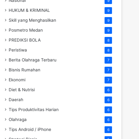
Nasional
9
HUKUM & KRIMINAL
9
Skill yang Menghasilkan
9
Posmetro Medan
9
PREDIKSI BOLA
8
Peristiwa
8
Berita Olahraga Terbaru
7
Bisnis Rumahan
7
Ekonomi
7
Diet & Nutrisi
6
Daerah
6
Tips Produktivitas Harian
6
Olahraga
6
Tips Android / iPhone
6