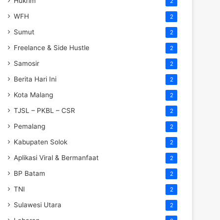
Hukrim
2
WFH
2
Sumut
2
Freelance & Side Hustle
2
Samosir
2
Berita Hari Ini
2
Kota Malang
2
TJSL – PKBL – CSR
2
Pemalang
2
Kabupaten Solok
2
Aplikasi Viral & Bermanfaat
2
BP Batam
2
TNI
2
Sulawesi Utara
2