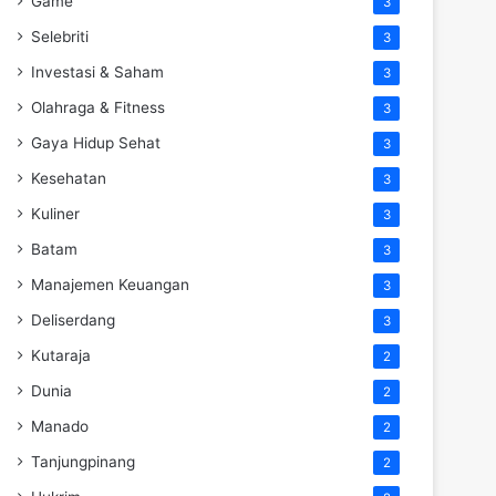
Game
3
Selebriti
3
Investasi & Saham
3
Olahraga & Fitness
3
Gaya Hidup Sehat
3
Kesehatan
3
Kuliner
3
Batam
3
Manajemen Keuangan
3
Deliserdang
3
Kutaraja
2
Dunia
2
Manado
2
Tanjungpinang
2