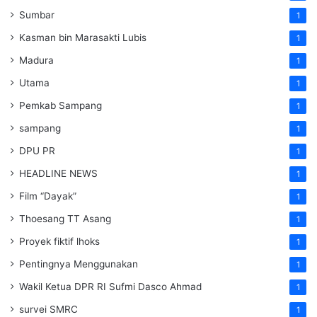
Sumbar
1
Kasman bin Marasakti Lubis
1
Madura
1
Utama
1
Pemkab Sampang
1
sampang
1
DPU PR
1
HEADLINE NEWS
1
Film “Dayak”
1
Thoesang TT Asang
1
Proyek fiktif lhoks
1
Pentingnya Menggunakan
1
Wakil Ketua DPR RI Sufmi Dasco Ahmad
1
survei SMRC
1