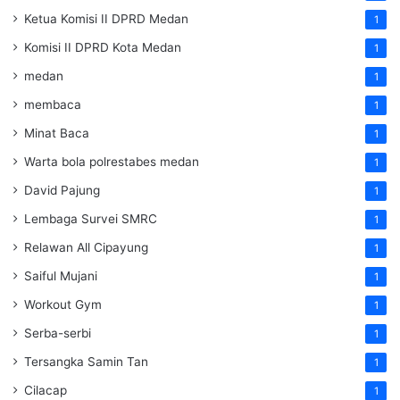
Ketua Komisi II DPRD Medan
1
Komisi II DPRD Kota Medan
1
medan
1
membaca
1
Minat Baca
1
Warta bola polrestabes medan
1
David Pajung
1
Lembaga Survei SMRC
1
Relawan All Cipayung
1
Saiful Mujani
1
Workout Gym
1
Serba-serbi
1
Tersangka Samin Tan
1
Cilacap
1