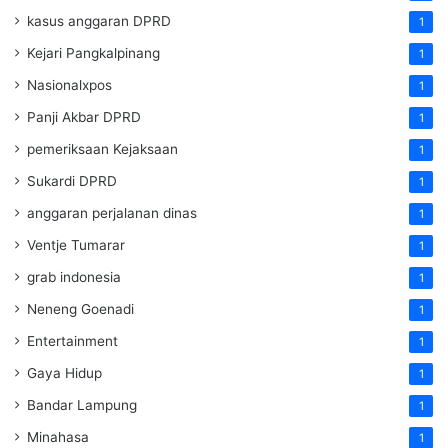
kasus anggaran DPRD
1
Kejari Pangkalpinang
1
Nasionalxpos
1
Panji Akbar DPRD
1
pemeriksaan Kejaksaan
1
Sukardi DPRD
1
anggaran perjalanan dinas
1
Ventje Tumarar
1
grab indonesia
1
Neneng Goenadi
1
Entertainment
1
Gaya Hidup
1
Bandar Lampung
1
Minahasa
1