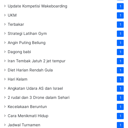
Update Kompetisi Wakeboarding
1
UKM
1
Terbakar
1
Strategi Latihan Gym
1
Angin Puting Beliung
1
Dagong babi
1
Iran Tembak Jatuh 2 jet tempur
1
Diet Harian Rendah Gula
1
Hari Kelam
1
Angkatan Udara AS dan Israel
1
2 rudal dan 3 Drone dalam Sehari
1
Kecelakaan Beruntun
1
Cara Menikmati Hidup
1
Jadwal Turnamen
1