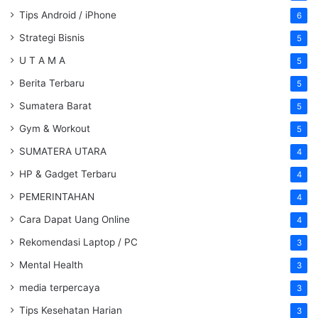
Tips Android / iPhone
6
Strategi Bisnis
5
U T A M A
5
Berita Terbaru
5
Sumatera Barat
5
Gym & Workout
5
SUMATERA UTARA
4
HP & Gadget Terbaru
4
PEMERINTAHAN
4
Cara Dapat Uang Online
4
Rekomendasi Laptop / PC
3
Mental Health
3
media terpercaya
3
Tips Kesehatan Harian
3