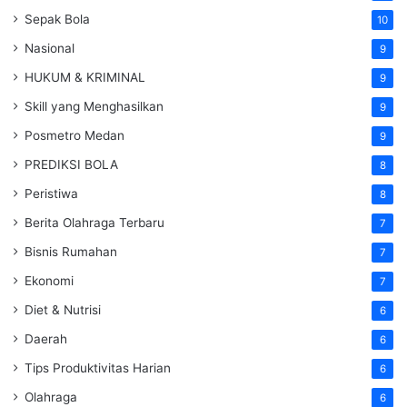
Sepak Bola
10
Nasional
9
HUKUM & KRIMINAL
9
Skill yang Menghasilkan
9
Posmetro Medan
9
PREDIKSI BOLA
8
Peristiwa
8
Berita Olahraga Terbaru
7
Bisnis Rumahan
7
Ekonomi
7
Diet & Nutrisi
6
Daerah
6
Tips Produktivitas Harian
6
Olahraga
6