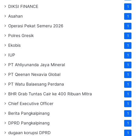
DIKSI FINANCE
1
Asahan
1
Operasi Pekat Semeru 2026
1
Polres Gresik
1
Ekobis
1
IUP
1
PT Ahliyunanda Jaya Mineral
1
PT Qeenan Nexavia Global
1
PT Watu Balaesang Perdana
1
BHR Grab Tuntas Cair ke 400 Ribuan Mitra
1
Chief Executive Officer
1
Berita Pangkalpinang
1
DPRD Pangkalpinang
1
dugaan korupsi DPRD
1