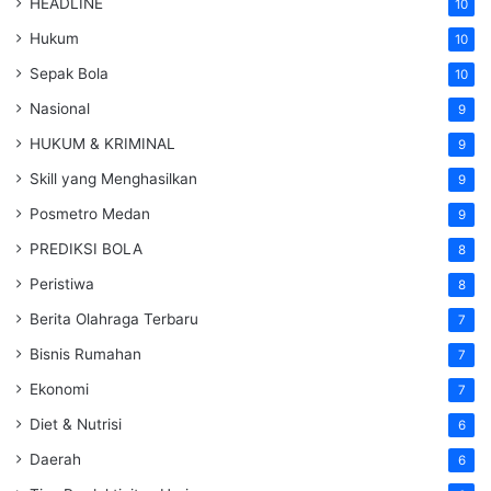
HEADLINE
10
Hukum
10
Sepak Bola
10
Nasional
9
HUKUM & KRIMINAL
9
Skill yang Menghasilkan
9
Posmetro Medan
9
PREDIKSI BOLA
8
Peristiwa
8
Berita Olahraga Terbaru
7
Bisnis Rumahan
7
Ekonomi
7
Diet & Nutrisi
6
Daerah
6