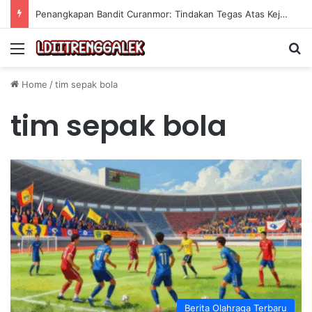
Penangkapan Bandit Curanmor: Tindakan Tegas Atas Kejahatan Sepeda Motor
Menu
Se
Home
/
tim sepak bola
tim sepak bola
Berita Olahraga Terbaru