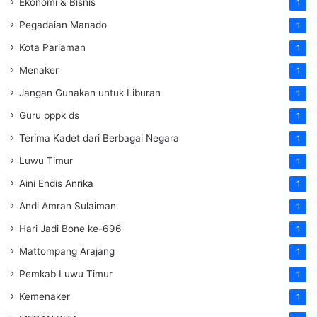
Ekonomi & Bisnis
1
Pegadaian Manado
1
Kota Pariaman
1
Menaker
1
Jangan Gunakan untuk Liburan
1
Guru pppk ds
1
Terima Kadet dari Berbagai Negara
1
Luwu Timur
1
Aini Endis Anrika
1
Andi Amran Sulaiman
1
Hari Jadi Bone ke-696
1
Mattompang Arajang
1
Pemkab Luwu Timur
1
Kemenaker
1