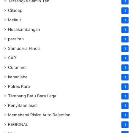
Tersangka Samin Tan
1
Cilacap
1
Melaut
1
Nusakambangan
1
perairan
1
Samudera Hindia
1
SAR
1
Curanmor
1
kabanjahe
1
Polres Karo
1
Tambang Batu Bara Ilegal
1
Penyitaan aset
1
Memahami Risiko Auto Rejection
1
REGIONAL
1