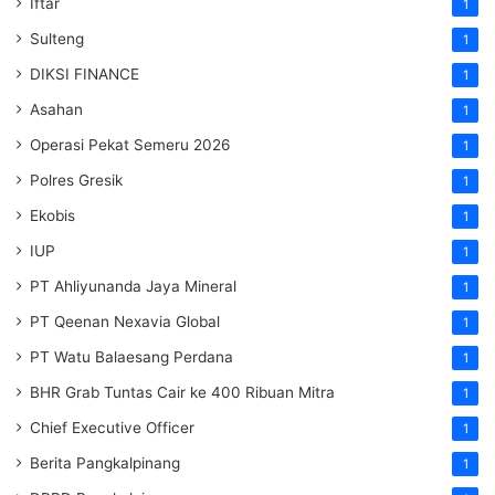
Iftar
1
Sulteng
1
DIKSI FINANCE
1
Asahan
1
Operasi Pekat Semeru 2026
1
Polres Gresik
1
Ekobis
1
IUP
1
PT Ahliyunanda Jaya Mineral
1
PT Qeenan Nexavia Global
1
PT Watu Balaesang Perdana
1
BHR Grab Tuntas Cair ke 400 Ribuan Mitra
1
Chief Executive Officer
1
Berita Pangkalpinang
1