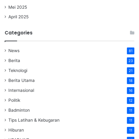
Mei 2025
April 2025
Categories
News
81
Berita
23
Teknologi
21
Berita Utama
18
Internasional
16
Politik
12
Badminton
11
Tips Latihan & Kebugaran
11
Hiburan
11