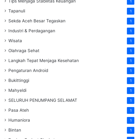
Tips Menjaga Stabilitas Keuangan
1
Tapanuli
1
Sekda Aceh Besar Tegaskan
1
Industri & Perdagangan
1
Wisata
1
Olahraga Sehat
1
Langkah Tepat Menjaga Kesehatan
1
Pengaturan Android
1
Bukittinggi
1
Mahyeldi
1
SELURUH PENUMPANG SELAMAT
1
Pasa Ateh
1
Humaniora
1
Bintan
1