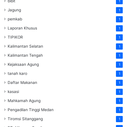
bibit
1
Jagung
1
pemkab
1
Laporan Khusus
1
TIPIKOR
1
Kalimantan Selatan
1
Kalimantan Tengah
1
Kejaksaan Agung
1
tanah karo
1
Daftar Makanan
1
kasasi
1
Mahkamah Agung
1
Pengadilan Tinggi Medan
1
Tiromsi Sitanggang
1