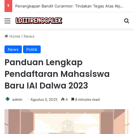
Penangkapan Bandit Curanmor: Tindakan Tegas Atas Kejahatan Sepeda Motor
Menu
Se
Home
/
News
News
Politik
Panduan Lengkap
Pendaftaran Mahasiswa
Baru IAI Dalwa 2023
admin
Agustus 5, 2025
4
8 minutes read