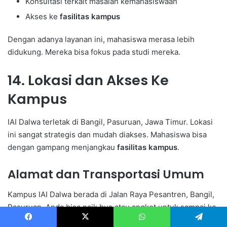
Konsultasi terkait masalah kemahasiswaan
Akses ke
fasilitas kampus
Dengan adanya layanan ini, mahasiswa merasa lebih
didukung. Mereka bisa fokus pada studi mereka.
14. Lokasi dan Akses Ke
Kampus
IAI Dalwa terletak di Bangil, Pasuruan, Jawa Timur. Lokasi
ini sangat strategis dan mudah diakses. Mahasiswa bisa
dengan gampang menjangkau
fasilitas kampus
.
Alamat dan Transportasi Umum
Kampus IAI Dalwa berada di Jalan Raya Pesantren, Bangil,
Pasuruan. Anda bisa naik bus atau angkot untuk sampai ke
kampus. Ini memudahkan mahasiswa memilih transportasi
Facebook
X
WhatsApp
Telegram