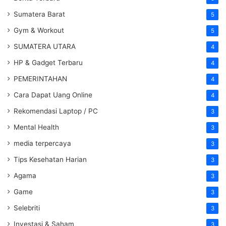
Sumatera Barat
5
Gym & Workout
5
SUMATERA UTARA
4
HP & Gadget Terbaru
4
PEMERINTAHAN
4
Cara Dapat Uang Online
4
Rekomendasi Laptop / PC
3
Mental Health
3
media terpercaya
3
Tips Kesehatan Harian
3
Agama
3
Game
3
Selebriti
3
Investasi & Saham
3