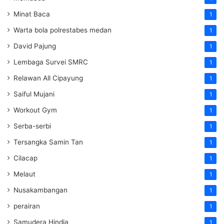
Minat Baca
1
Warta bola polrestabes medan
1
David Pajung
1
Lembaga Survei SMRC
1
Relawan All Cipayung
1
Saiful Mujani
1
Workout Gym
1
Serba-serbi
1
Tersangka Samin Tan
1
Cilacap
1
Melaut
1
Nusakambangan
1
perairan
1
Samudera Hindia
1