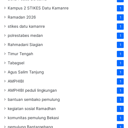
Kampus 2 STIKES Datu Kamanre
1
Ramadan 2026
1
stikes datu kamanre
1
polrestabes medan
1
Rahmadani Siagian
1
Timur Tengah
1
Tabagsel
1
Agus Salim Tanjung
1
AMPHIBI
1
AMPHIBI peduli lingkungan
1
bantuan sembako pemulung
1
kegiatan sosial Ramadhan
1
komunitas pemulung Bekasi
1
pemulung Bantargebang
1