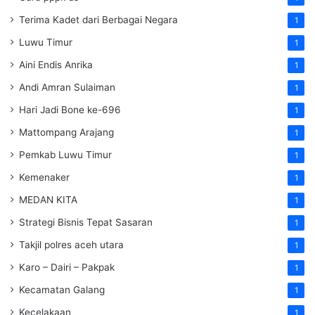
Terima Kadet dari Berbagai Negara
1
Luwu Timur
1
Aini Endis Anrika
1
Andi Amran Sulaiman
1
Hari Jadi Bone ke-696
1
Mattompang Arajang
1
Pemkab Luwu Timur
1
Kemenaker
1
MEDAN KITA
1
Strategi Bisnis Tepat Sasaran
1
Takjil polres aceh utara
1
Karo – Dairi – Pakpak
1
Kecamatan Galang
1
Kecelakaan
1