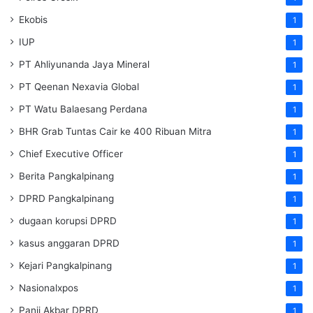
Ekobis
1
IUP
1
PT Ahliyunanda Jaya Mineral
1
PT Qeenan Nexavia Global
1
PT Watu Balaesang Perdana
1
BHR Grab Tuntas Cair ke 400 Ribuan Mitra
1
Chief Executive Officer
1
Berita Pangkalpinang
1
DPRD Pangkalpinang
1
dugaan korupsi DPRD
1
kasus anggaran DPRD
1
Kejari Pangkalpinang
1
Nasionalxpos
1
Panji Akbar DPRD
1