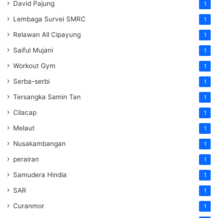
David Pajung
1
Lembaga Survei SMRC
1
Relawan All Cipayung
1
Saiful Mujani
1
Workout Gym
1
Serba-serbi
1
Tersangka Samin Tan
1
Cilacap
1
Melaut
1
Nusakambangan
1
perairan
1
Samudera Hindia
1
SAR
1
Curanmor
1