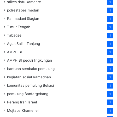
stikes datu kamanre
1
polrestabes medan
1
Rahmadani Siagian
1
Timur Tengah
1
Tabagsel
1
Agus Salim Tanjung
1
AMPHIBI
1
AMPHIBI peduli lingkungan
1
bantuan sembako pemulung
1
kegiatan sosial Ramadhan
1
komunitas pemulung Bekasi
1
pemulung Bantargebang
1
Perang Iran Israel
1
Mojtaba Khamenei
1