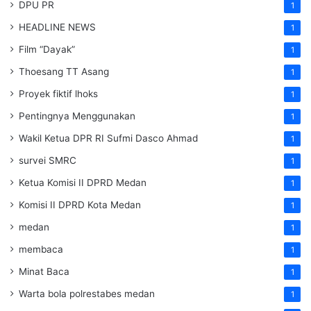
DPU PR
1
HEADLINE NEWS
1
Film “Dayak”
1
Thoesang TT Asang
1
Proyek fiktif lhoks
1
Pentingnya Menggunakan
1
Wakil Ketua DPR RI Sufmi Dasco Ahmad
1
survei SMRC
1
Ketua Komisi II DPRD Medan
1
Komisi II DPRD Kota Medan
1
medan
1
membaca
1
Minat Baca
1
Warta bola polrestabes medan
1