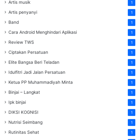
Artis musik
1
Artis penyanyi
1
Band
1
Cara Android Menghindari Aplikasi
1
Review TWS
1
Ciptakan Persatuan
1
Elite Bangsa Beri Teladan
1
Idulfitri Jadi Jalan Persatuan
1
Ketua PP Muhammadiyah Minta
1
Binjai – Langkat
1
Ipk binjai
1
DIKSI KOGNISI
1
Nutrisi Seimbang
1
Rutinitas Sehat
1