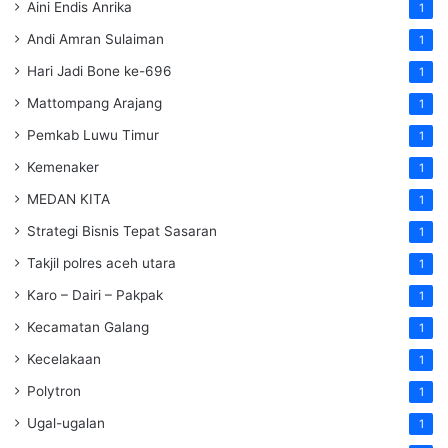
Aini Endis Anrika
1
Andi Amran Sulaiman
1
Hari Jadi Bone ke-696
1
Mattompang Arajang
1
Pemkab Luwu Timur
1
Kemenaker
1
MEDAN KITA
1
Strategi Bisnis Tepat Sasaran
1
Takjil polres aceh utara
1
Karo – Dairi – Pakpak
1
Kecamatan Galang
1
Kecelakaan
1
Polytron
1
Ugal-ugalan
1