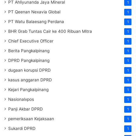
PT Ahliyunanda Jaya Mineral
1
PT Qeenan Nexavia Global
1
PT Watu Balaesang Perdana
1
BHR Grab Tuntas Cair ke 400 Ribuan Mitra
1
Chief Executive Officer
1
Berita Pangkalpinang
1
DPRD Pangkalpinang
1
dugaan korupsi DPRD
1
kasus anggaran DPRD
1
Kejari Pangkalpinang
1
Nasionalxpos
1
Panji Akbar DPRD
1
pemeriksaan Kejaksaan
1
Sukardi DPRD
1