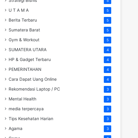
Strategi Bisnis
5
U T A M A
5
Berita Terbaru
5
Sumatera Barat
5
Gym & Workout
5
SUMATERA UTARA
4
HP & Gadget Terbaru
4
PEMERINTAHAN
4
Cara Dapat Uang Online
4
Rekomendasi Laptop / PC
3
Mental Health
3
media terpercaya
3
Tips Kesehatan Harian
3
Agama
3