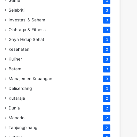
Game
3
Selebriti
3
Investasi & Saham
3
Olahraga & Fitness
3
Gaya Hidup Sehat
3
Kesehatan
3
Kuliner
3
Batam
3
Manajemen Keuangan
3
Deliserdang
3
Kutaraja
2
Dunia
2
Manado
2
Tanjungpinang
2