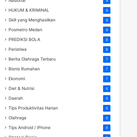
Nasional
9
HUKUM & KRIMINAL
9
Skill yang Menghasilkan
9
Posmetro Medan
9
PREDIKSI BOLA
8
Peristiwa
8
Berita Olahraga Terbaru
7
Bisnis Rumahan
7
Ekonomi
7
Diet & Nutrisi
6
Daerah
6
Tips Produktivitas Harian
6
Olahraga
6
Tips Android / iPhone
6