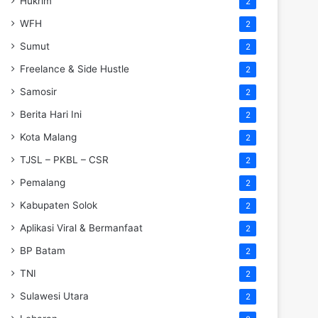
Hukrim
2
WFH
2
Sumut
2
Freelance & Side Hustle
2
Samosir
2
Berita Hari Ini
2
Kota Malang
2
TJSL – PKBL – CSR
2
Pemalang
2
Kabupaten Solok
2
Aplikasi Viral & Bermanfaat
2
BP Batam
2
TNI
2
Sulawesi Utara
2