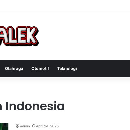
Bandit Curanmor: Tindakan Tegas Atas Kejahatan Sepeda Motor
Olahraga
Otomotif
Teknologi
Indonesia
admin
April 24, 2025