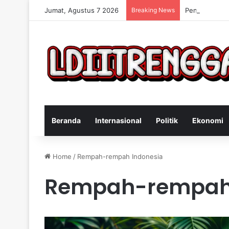
Jumat, Agustus 7 2026
Breaking News
Penangkapan 
Beranda
Internasional
Politik
Ekonomi
Home
/
Rempah-rempah Indonesia
Rempah-rempah 