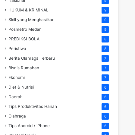
Nasional
9
HUKUM & KRIMINAL
9
Skill yang Menghasilkan
9
Posmetro Medan
9
PREDIKSI BOLA
8
Peristiwa
8
Berita Olahraga Terbaru
7
Bisnis Rumahan
7
Ekonomi
7
Diet & Nutrisi
6
Daerah
6
Tips Produktivitas Harian
6
Olahraga
6
Tips Android / iPhone
6