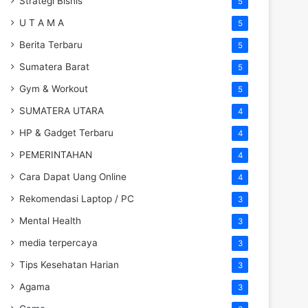
Strategi Bisnis
5
U T A M A
5
Berita Terbaru
5
Sumatera Barat
5
Gym & Workout
5
SUMATERA UTARA
4
HP & Gadget Terbaru
4
PEMERINTAHAN
4
Cara Dapat Uang Online
4
Rekomendasi Laptop / PC
3
Mental Health
3
media terpercaya
3
Tips Kesehatan Harian
3
Agama
3