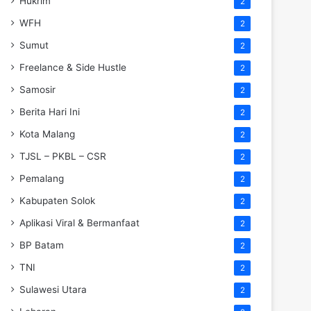
Hukrim
2
WFH
2
Sumut
2
Freelance & Side Hustle
2
Samosir
2
Berita Hari Ini
2
Kota Malang
2
TJSL – PKBL – CSR
2
Pemalang
2
Kabupaten Solok
2
Aplikasi Viral & Bermanfaat
2
BP Batam
2
TNI
2
Sulawesi Utara
2