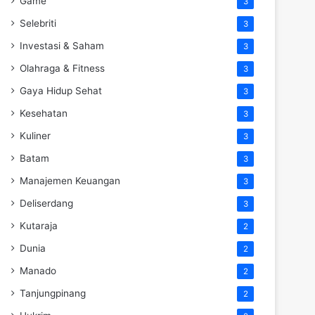
Game
3
Selebriti
3
Investasi & Saham
3
Olahraga & Fitness
3
Gaya Hidup Sehat
3
Kesehatan
3
Kuliner
3
Batam
3
Manajemen Keuangan
3
Deliserdang
3
Kutaraja
2
Dunia
2
Manado
2
Tanjungpinang
2