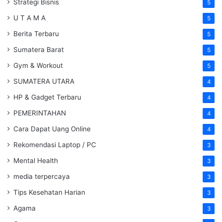
Strategi Bisnis
5
U T A M A
5
Berita Terbaru
5
Sumatera Barat
5
Gym & Workout
5
SUMATERA UTARA
4
HP & Gadget Terbaru
4
PEMERINTAHAN
4
Cara Dapat Uang Online
4
Rekomendasi Laptop / PC
3
Mental Health
3
media terpercaya
3
Tips Kesehatan Harian
3
Agama
3