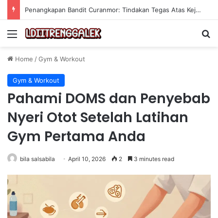
Penangkapan Bandit Curanmor: Tindakan Tegas Atas Kejahatan Sepeda Motor
Menu
Se
Home
/
Gym & Workout
Gym & Workout
Pahami DOMS dan Penyebab
Nyeri Otot Setelah Latihan
Gym Pertama Anda
bila salsabila
April 10, 2026
2
3 minutes read