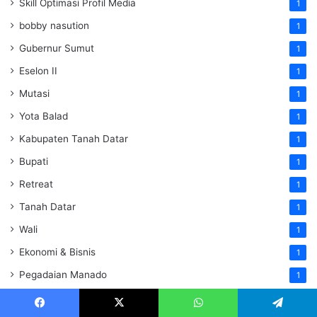
Skill Optimasi Profil Media
1
bobby nasution
1
Gubernur Sumut
1
Eselon II
1
Mutasi
1
Yota Balad
1
Kabupaten Tanah Datar
1
Bupati
1
Retreat
1
Tanah Datar
1
Wali
1
Ekonomi & Bisnis
1
Pegadaian Manado
1
Kota Pariaman
1
Facebook
X
WhatsApp
Telegram