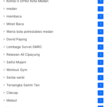
Komisi II DPRD Kota Medan
1
medan
1
membaca
1
Minat Baca
1
Warta bola polrestabes medan
1
David Pajung
1
Lembaga Survei SMRC
1
Relawan All Cipayung
1
Saiful Mujani
1
Workout Gym
1
Serba-serbi
1
Tersangka Samin Tan
1
Cilacap
1
Melaut
1