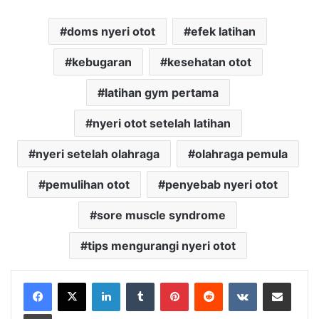
doms nyeri otot
efek latihan
kebugaran
kesehatan otot
latihan gym pertama
nyeri otot setelah latihan
nyeri setelah olahraga
olahraga pemula
pemulihan otot
penyebab nyeri otot
sore muscle syndrome
tips mengurangi nyeri otot
LinkedIn
Tumblr
Pinterest
Reddit
VKontakte
Share via Email
Print