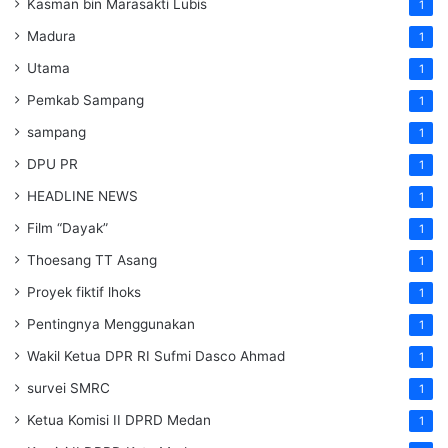
Kasman bin Marasakti Lubis
1
Madura
1
Utama
1
Pemkab Sampang
1
sampang
1
DPU PR
1
HEADLINE NEWS
1
Film “Dayak”
1
Thoesang TT Asang
1
Proyek fiktif lhoks
1
Pentingnya Menggunakan
1
Wakil Ketua DPR RI Sufmi Dasco Ahmad
1
survei SMRC
1
Ketua Komisi II DPRD Medan
1