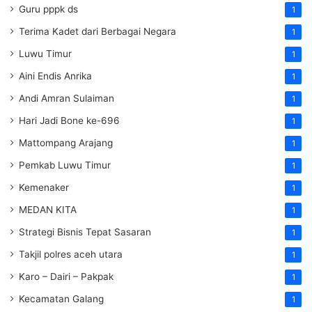
Guru pppk ds
1
Terima Kadet dari Berbagai Negara
1
Luwu Timur
1
Aini Endis Anrika
1
Andi Amran Sulaiman
1
Hari Jadi Bone ke-696
1
Mattompang Arajang
1
Pemkab Luwu Timur
1
Kemenaker
1
MEDAN KITA
1
Strategi Bisnis Tepat Sasaran
1
Takjil polres aceh utara
1
Karo – Dairi – Pakpak
1
Kecamatan Galang
1