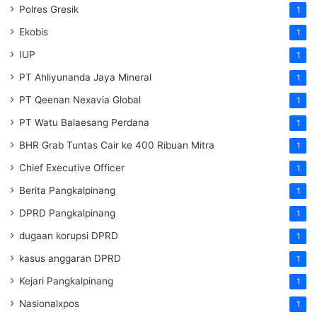
Polres Gresik
1
Ekobis
1
IUP
1
PT Ahliyunanda Jaya Mineral
1
PT Qeenan Nexavia Global
1
PT Watu Balaesang Perdana
1
BHR Grab Tuntas Cair ke 400 Ribuan Mitra
1
Chief Executive Officer
1
Berita Pangkalpinang
1
DPRD Pangkalpinang
1
dugaan korupsi DPRD
1
kasus anggaran DPRD
1
Kejari Pangkalpinang
1
Nasionalxpos
1