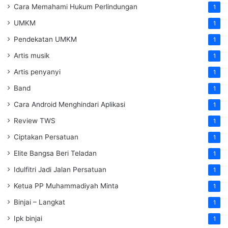
Cara Memahami Hukum Perlindungan
1
UMKM
1
Pendekatan UMKM
1
Artis musik
1
Artis penyanyi
1
Band
1
Cara Android Menghindari Aplikasi
1
Review TWS
1
Ciptakan Persatuan
1
Elite Bangsa Beri Teladan
1
Idulfitri Jadi Jalan Persatuan
1
Ketua PP Muhammadiyah Minta
1
Binjai – Langkat
1
Ipk binjai
1