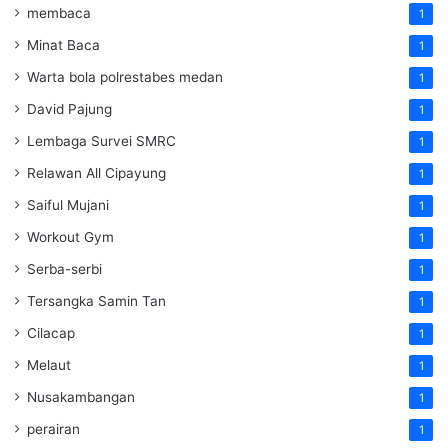
membaca
1
Minat Baca
1
Warta bola polrestabes medan
1
David Pajung
1
Lembaga Survei SMRC
1
Relawan All Cipayung
1
Saiful Mujani
1
Workout Gym
1
Serba-serbi
1
Tersangka Samin Tan
1
Cilacap
1
Melaut
1
Nusakambangan
1
perairan
1