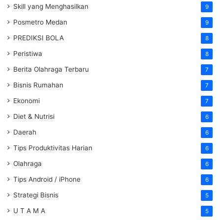
Skill yang Menghasilkan
9
Posmetro Medan
9
PREDIKSI BOLA
8
Peristiwa
8
Berita Olahraga Terbaru
7
Bisnis Rumahan
7
Ekonomi
7
Diet & Nutrisi
6
Daerah
6
Tips Produktivitas Harian
6
Olahraga
6
Tips Android / iPhone
6
Strategi Bisnis
5
U T A M A
5