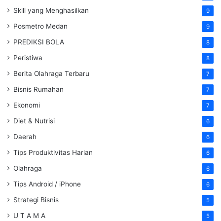
Skill yang Menghasilkan
9
Posmetro Medan
9
PREDIKSI BOLA
8
Peristiwa
8
Berita Olahraga Terbaru
7
Bisnis Rumahan
7
Ekonomi
7
Diet & Nutrisi
6
Daerah
6
Tips Produktivitas Harian
6
Olahraga
6
Tips Android / iPhone
6
Strategi Bisnis
5
U T A M A
5