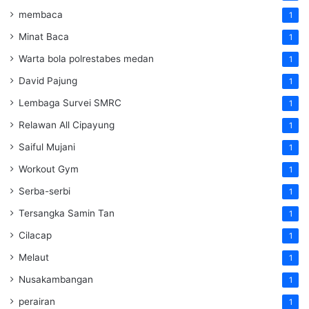
membaca
1
Minat Baca
1
Warta bola polrestabes medan
1
David Pajung
1
Lembaga Survei SMRC
1
Relawan All Cipayung
1
Saiful Mujani
1
Workout Gym
1
Serba-serbi
1
Tersangka Samin Tan
1
Cilacap
1
Melaut
1
Nusakambangan
1
perairan
1