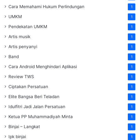
Cara Memahami Hukum Perlindungan
1
UMKM
1
Pendekatan UMKM
1
Artis musik
1
Artis penyanyi
1
Band
1
Cara Android Menghindari Aplikasi
1
Review TWS
1
Ciptakan Persatuan
1
Elite Bangsa Beri Teladan
1
Idulfitri Jadi Jalan Persatuan
1
Ketua PP Muhammadiyah Minta
1
Binjai – Langkat
1
Ipk binjai
1