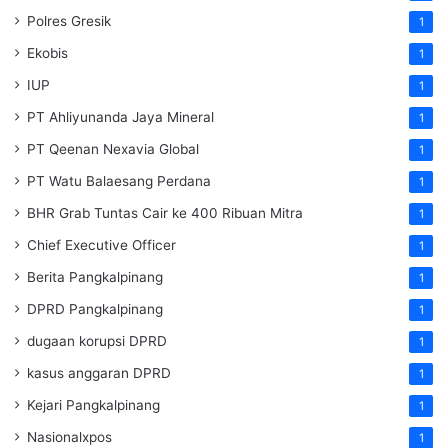
Polres Gresik
1
Ekobis
1
IUP
1
PT Ahliyunanda Jaya Mineral
1
PT Qeenan Nexavia Global
1
PT Watu Balaesang Perdana
1
BHR Grab Tuntas Cair ke 400 Ribuan Mitra
1
Chief Executive Officer
1
Berita Pangkalpinang
1
DPRD Pangkalpinang
1
dugaan korupsi DPRD
1
kasus anggaran DPRD
1
Kejari Pangkalpinang
1
Nasionalxpos
1