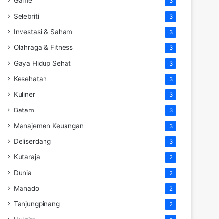
Game
3
Selebriti
3
Investasi & Saham
3
Olahraga & Fitness
3
Gaya Hidup Sehat
3
Kesehatan
3
Kuliner
3
Batam
3
Manajemen Keuangan
3
Deliserdang
3
Kutaraja
2
Dunia
2
Manado
2
Tanjungpinang
2