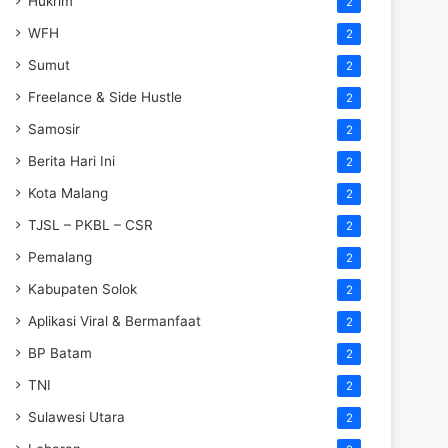
Hukrim
2
WFH
2
Sumut
2
Freelance & Side Hustle
2
Samosir
2
Berita Hari Ini
2
Kota Malang
2
TJSL – PKBL – CSR
2
Pemalang
2
Kabupaten Solok
2
Aplikasi Viral & Bermanfaat
2
BP Batam
2
TNI
2
Sulawesi Utara
2