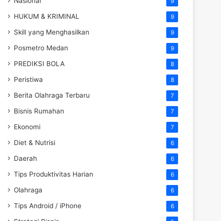
Nasional
9
HUKUM & KRIMINAL
9
Skill yang Menghasilkan
9
Posmetro Medan
9
PREDIKSI BOLA
8
Peristiwa
8
Berita Olahraga Terbaru
7
Bisnis Rumahan
7
Ekonomi
7
Diet & Nutrisi
6
Daerah
6
Tips Produktivitas Harian
6
Olahraga
6
Tips Android / iPhone
6