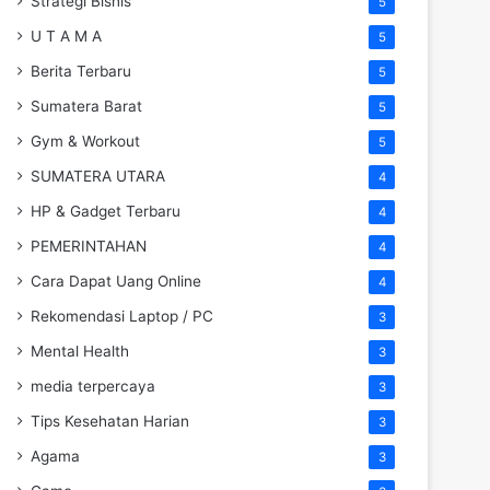
Strategi Bisnis
5
U T A M A
5
Berita Terbaru
5
Sumatera Barat
5
Gym & Workout
5
SUMATERA UTARA
4
HP & Gadget Terbaru
4
PEMERINTAHAN
4
Cara Dapat Uang Online
4
Rekomendasi Laptop / PC
3
Mental Health
3
media terpercaya
3
Tips Kesehatan Harian
3
Agama
3