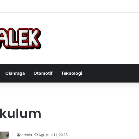
Bandit Curanmor: Tindakan Tegas Atas Kejahatan Sepeda Motor
Olahraga
Otomotif
Teknologi
ikulum
admin
Agustus 11, 2025