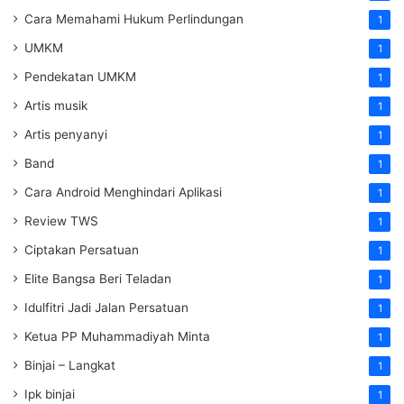
Cara Memahami Hukum Perlindungan
1
UMKM
1
Pendekatan UMKM
1
Artis musik
1
Artis penyanyi
1
Band
1
Cara Android Menghindari Aplikasi
1
Review TWS
1
Ciptakan Persatuan
1
Elite Bangsa Beri Teladan
1
Idulfitri Jadi Jalan Persatuan
1
Ketua PP Muhammadiyah Minta
1
Binjai – Langkat
1
Ipk binjai
1