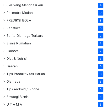
Skill yang Menghasilkan
9
Posmetro Medan
9
PREDIKSI BOLA
8
Peristiwa
8
Berita Olahraga Terbaru
7
Bisnis Rumahan
7
Ekonomi
7
Diet & Nutrisi
6
Daerah
6
Tips Produktivitas Harian
6
Olahraga
6
Tips Android / iPhone
6
Strategi Bisnis
5
U T A M A
5