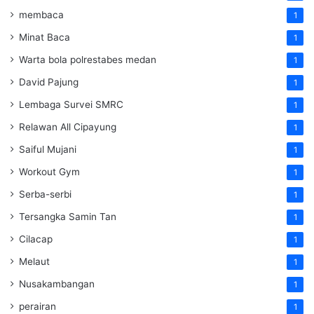
membaca
1
Minat Baca
1
Warta bola polrestabes medan
1
David Pajung
1
Lembaga Survei SMRC
1
Relawan All Cipayung
1
Saiful Mujani
1
Workout Gym
1
Serba-serbi
1
Tersangka Samin Tan
1
Cilacap
1
Melaut
1
Nusakambangan
1
perairan
1