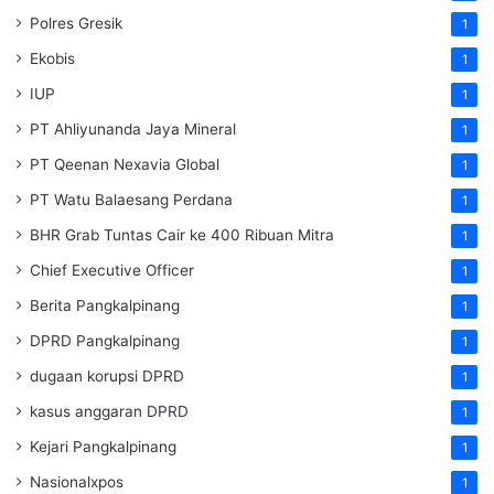
Polres Gresik
1
Ekobis
1
IUP
1
PT Ahliyunanda Jaya Mineral
1
PT Qeenan Nexavia Global
1
PT Watu Balaesang Perdana
1
BHR Grab Tuntas Cair ke 400 Ribuan Mitra
1
Chief Executive Officer
1
Berita Pangkalpinang
1
DPRD Pangkalpinang
1
dugaan korupsi DPRD
1
kasus anggaran DPRD
1
Kejari Pangkalpinang
1
Nasionalxpos
1