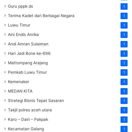
Guru pppk ds
1
Terima Kadet dari Berbagai Negara
1
Luwu Timur
1
Aini Endis Anrika
1
Andi Amran Sulaiman
1
Hari Jadi Bone ke-696
1
Mattompang Arajang
1
Pemkab Luwu Timur
1
Kemenaker
1
MEDAN KITA
1
Strategi Bisnis Tepat Sasaran
1
Takjil polres aceh utara
1
Karo – Dairi – Pakpak
1
Kecamatan Galang
1