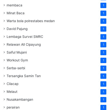
membaca
1
Minat Baca
1
Warta bola polrestabes medan
1
David Pajung
1
Lembaga Survei SMRC
1
Relawan All Cipayung
1
Saiful Mujani
1
Workout Gym
1
Serba-serbi
1
Tersangka Samin Tan
1
Cilacap
1
Melaut
1
Nusakambangan
1
perairan
1