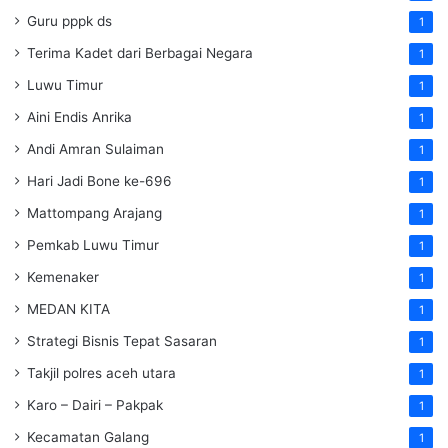
Guru pppk ds
1
Terima Kadet dari Berbagai Negara
1
Luwu Timur
1
Aini Endis Anrika
1
Andi Amran Sulaiman
1
Hari Jadi Bone ke-696
1
Mattompang Arajang
1
Pemkab Luwu Timur
1
Kemenaker
1
MEDAN KITA
1
Strategi Bisnis Tepat Sasaran
1
Takjil polres aceh utara
1
Karo – Dairi – Pakpak
1
Kecamatan Galang
1