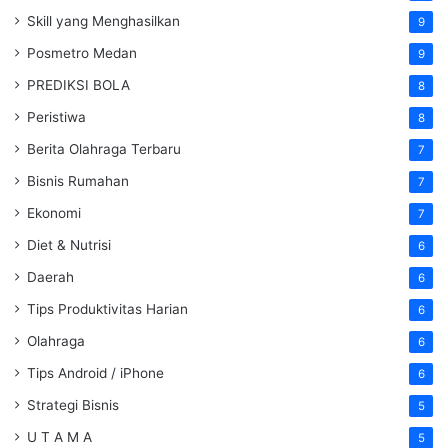
Skill yang Menghasilkan
9
Posmetro Medan
9
PREDIKSI BOLA
8
Peristiwa
8
Berita Olahraga Terbaru
7
Bisnis Rumahan
7
Ekonomi
7
Diet & Nutrisi
6
Daerah
6
Tips Produktivitas Harian
6
Olahraga
6
Tips Android / iPhone
6
Strategi Bisnis
5
U T A M A
5