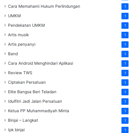
Cara Memahami Hukum Perlindungan
1
UMKM
1
Pendekatan UMKM
1
Artis musik
1
Artis penyanyi
1
Band
1
Cara Android Menghindari Aplikasi
1
Review TWS
1
Ciptakan Persatuan
1
Elite Bangsa Beri Teladan
1
Idulfitri Jadi Jalan Persatuan
1
Ketua PP Muhammadiyah Minta
1
Binjai – Langkat
1
Ipk binjai
1