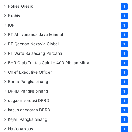
Polres Gresik
1
Ekobis
1
IUP
1
PT Ahliyunanda Jaya Mineral
1
PT Qeenan Nexavia Global
1
PT Watu Balaesang Perdana
1
BHR Grab Tuntas Cair ke 400 Ribuan Mitra
1
Chief Executive Officer
1
Berita Pangkalpinang
1
DPRD Pangkalpinang
1
dugaan korupsi DPRD
1
kasus anggaran DPRD
1
Kejari Pangkalpinang
1
Nasionalxpos
1