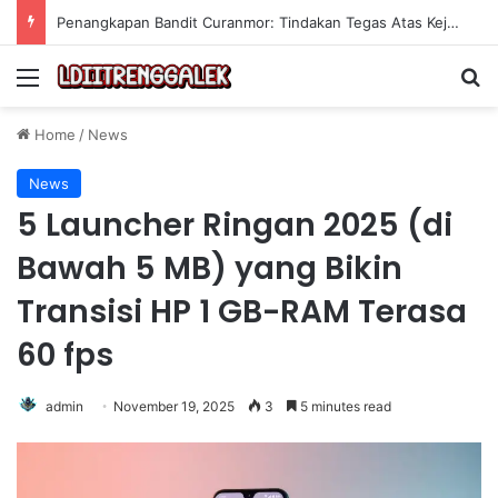
Penangkapan Bandit Curanmor: Tindakan Tegas Atas Kejahatan Sepeda Motor
Menu
Se
Home
/
News
News
5 Launcher Ringan 2025 (di
Bawah 5 MB) yang Bikin
Transisi HP 1 GB-RAM Terasa
60 fps
admin
November 19, 2025
3
5 minutes read