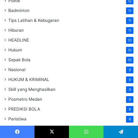
Politik
12
Badminton
11
Tips Latihan & Kebugaran
11
Hiburan
11
HEADLINE
10
Hukum
10
Sepak Bola
10
Nasional
9
HUKUM & KRIMINAL
9
Skill yang Menghasilkan
9
Posmetro Medan
9
PREDIKSI BOLA
8
Peristiwa
8
Berita Olahraga Terbaru
7
Facebook
X
WhatsApp
Telegram