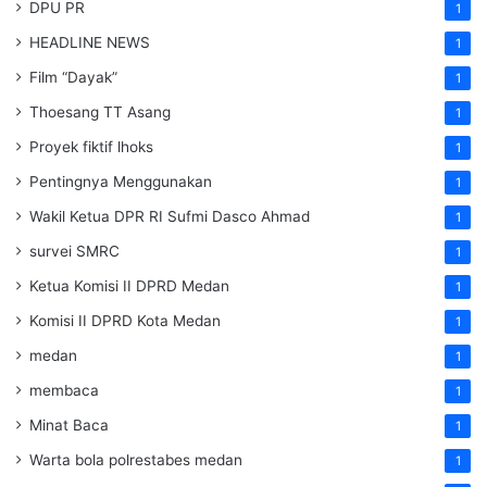
DPU PR
1
HEADLINE NEWS
1
Film “Dayak”
1
Thoesang TT Asang
1
Proyek fiktif lhoks
1
Pentingnya Menggunakan
1
Wakil Ketua DPR RI Sufmi Dasco Ahmad
1
survei SMRC
1
Ketua Komisi II DPRD Medan
1
Komisi II DPRD Kota Medan
1
medan
1
membaca
1
Minat Baca
1
Warta bola polrestabes medan
1