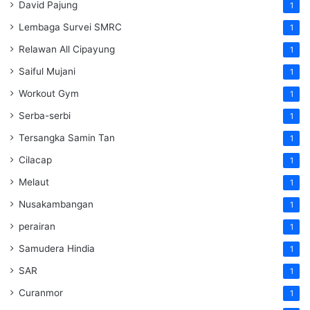
David Pajung
1
Lembaga Survei SMRC
1
Relawan All Cipayung
1
Saiful Mujani
1
Workout Gym
1
Serba-serbi
1
Tersangka Samin Tan
1
Cilacap
1
Melaut
1
Nusakambangan
1
perairan
1
Samudera Hindia
1
SAR
1
Curanmor
1