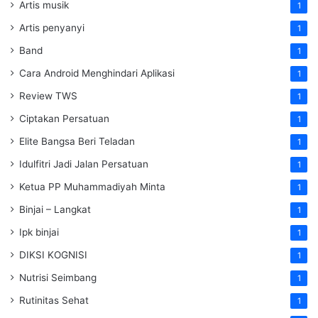
Artis musik
1
Artis penyanyi
1
Band
1
Cara Android Menghindari Aplikasi
1
Review TWS
1
Ciptakan Persatuan
1
Elite Bangsa Beri Teladan
1
Idulfitri Jadi Jalan Persatuan
1
Ketua PP Muhammadiyah Minta
1
Binjai – Langkat
1
Ipk binjai
1
DIKSI KOGNISI
1
Nutrisi Seimbang
1
Rutinitas Sehat
1