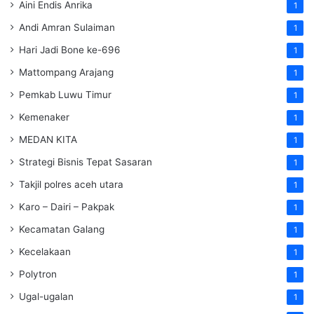
Aini Endis Anrika
1
Andi Amran Sulaiman
1
Hari Jadi Bone ke-696
1
Mattompang Arajang
1
Pemkab Luwu Timur
1
Kemenaker
1
MEDAN KITA
1
Strategi Bisnis Tepat Sasaran
1
Takjil polres aceh utara
1
Karo – Dairi – Pakpak
1
Kecamatan Galang
1
Kecelakaan
1
Polytron
1
Ugal-ugalan
1