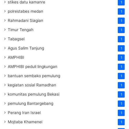
stikes datu kamanre
1
polrestabes medan
1
Rahmadani Siagian
1
Timur Tengah
1
Tabagsel
1
Agus Salim Tanjung
1
AMPHIBI
1
AMPHIBI peduli lingkungan
1
bantuan sembako pemulung
1
kegiatan sosial Ramadhan
1
komunitas pemulung Bekasi
1
pemulung Bantargebang
1
Perang Iran Israel
1
Mojtaba Khamenei
1