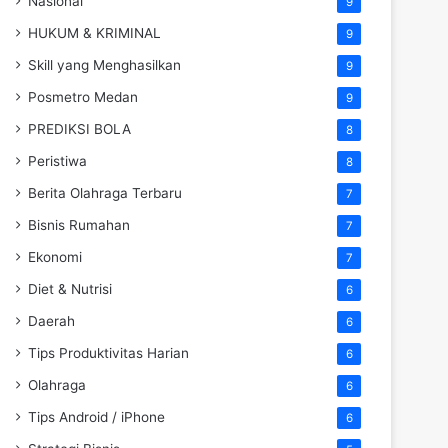
Nasional
9
HUKUM & KRIMINAL
9
Skill yang Menghasilkan
9
Posmetro Medan
9
PREDIKSI BOLA
8
Peristiwa
8
Berita Olahraga Terbaru
7
Bisnis Rumahan
7
Ekonomi
7
Diet & Nutrisi
6
Daerah
6
Tips Produktivitas Harian
6
Olahraga
6
Tips Android / iPhone
6