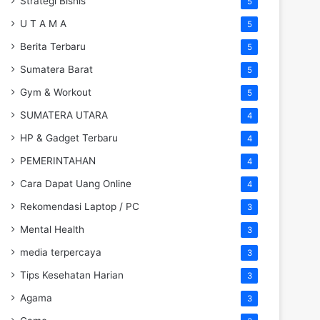
Strategi Bisnis
5
U T A M A
5
Berita Terbaru
5
Sumatera Barat
5
Gym & Workout
5
SUMATERA UTARA
4
HP & Gadget Terbaru
4
PEMERINTAHAN
4
Cara Dapat Uang Online
4
Rekomendasi Laptop / PC
3
Mental Health
3
media terpercaya
3
Tips Kesehatan Harian
3
Agama
3