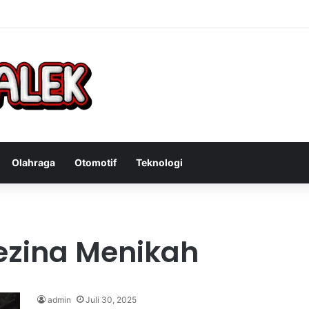
Bandit Curanmor: Tindakan Tegas Atas Kejahatan Sepeda Motor
Olahraga
Otomotif
Teknologi
zina Menikah
admin
Juli 30, 2025