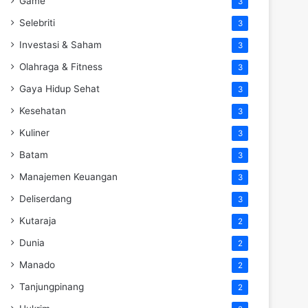
Game
3
Selebriti
3
Investasi & Saham
3
Olahraga & Fitness
3
Gaya Hidup Sehat
3
Kesehatan
3
Kuliner
3
Batam
3
Manajemen Keuangan
3
Deliserdang
3
Kutaraja
2
Dunia
2
Manado
2
Tanjungpinang
2