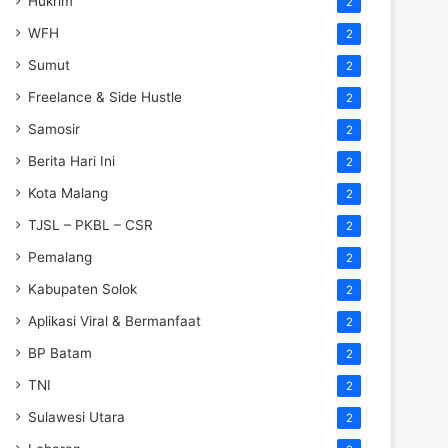
Hukrim
2
WFH
2
Sumut
2
Freelance & Side Hustle
2
Samosir
2
Berita Hari Ini
2
Kota Malang
2
TJSL – PKBL – CSR
2
Pemalang
2
Kabupaten Solok
2
Aplikasi Viral & Bermanfaat
2
BP Batam
2
TNI
2
Sulawesi Utara
2