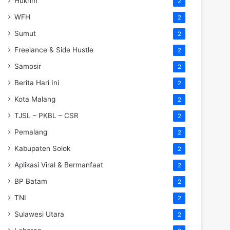
Hukrim
2
WFH
2
Sumut
2
Freelance & Side Hustle
2
Samosir
2
Berita Hari Ini
2
Kota Malang
2
TJSL – PKBL – CSR
2
Pemalang
2
Kabupaten Solok
2
Aplikasi Viral & Bermanfaat
2
BP Batam
2
TNI
2
Sulawesi Utara
2