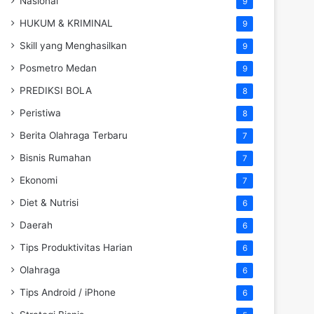
Nasional
9
HUKUM & KRIMINAL
9
Skill yang Menghasilkan
9
Posmetro Medan
9
PREDIKSI BOLA
8
Peristiwa
8
Berita Olahraga Terbaru
7
Bisnis Rumahan
7
Ekonomi
7
Diet & Nutrisi
6
Daerah
6
Tips Produktivitas Harian
6
Olahraga
6
Tips Android / iPhone
6