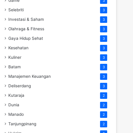
Game
3
Selebriti
3
Investasi & Saham
3
Olahraga & Fitness
3
Gaya Hidup Sehat
3
Kesehatan
3
Kuliner
3
Batam
3
Manajemen Keuangan
3
Deliserdang
3
Kutaraja
2
Dunia
2
Manado
2
Tanjungpinang
2