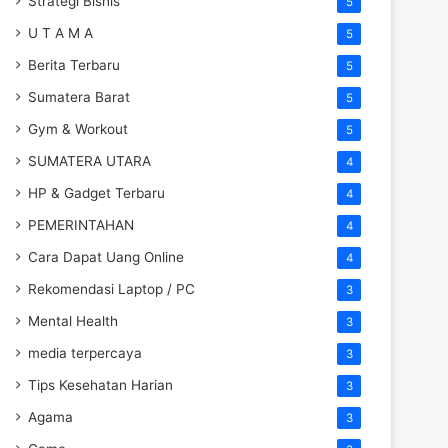
Strategi Bisnis
5
U T A M A
5
Berita Terbaru
5
Sumatera Barat
5
Gym & Workout
5
SUMATERA UTARA
4
HP & Gadget Terbaru
4
PEMERINTAHAN
4
Cara Dapat Uang Online
4
Rekomendasi Laptop / PC
3
Mental Health
3
media terpercaya
3
Tips Kesehatan Harian
3
Agama
3