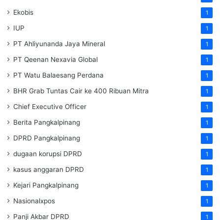
Ekobis
1
IUP
1
PT Ahliyunanda Jaya Mineral
1
PT Qeenan Nexavia Global
1
PT Watu Balaesang Perdana
1
BHR Grab Tuntas Cair ke 400 Ribuan Mitra
1
Chief Executive Officer
1
Berita Pangkalpinang
1
DPRD Pangkalpinang
1
dugaan korupsi DPRD
1
kasus anggaran DPRD
1
Kejari Pangkalpinang
1
Nasionalxpos
1
Panji Akbar DPRD
1