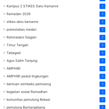
Kampus 2 STIKES Datu Kamanre
1
Ramadan 2026
1
stikes datu kamanre
1
polrestabes medan
1
Rahmadani Siagian
1
Timur Tengah
1
Tabagsel
1
Agus Salim Tanjung
1
AMPHIBI
1
AMPHIBI peduli lingkungan
1
bantuan sembako pemulung
1
kegiatan sosial Ramadhan
1
komunitas pemulung Bekasi
1
pemulung Bantargebang
1