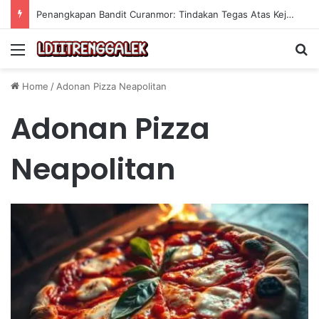
Penangkapan Bandit Curanmor: Tindakan Tegas Atas Kejahatan Sepeda Motor
Menu
Se
Home
/
Adonan Pizza Neapolitan
Adonan Pizza
Neapolitan