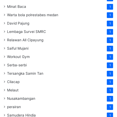
Minat Baca
1
Warta bola polrestabes medan
1
David Pajung
1
Lembaga Survei SMRC
1
Relawan All Cipayung
1
Saiful Mujani
1
Workout Gym
1
Serba-serbi
1
Tersangka Samin Tan
1
Cilacap
1
Melaut
1
Nusakambangan
1
perairan
1
Samudera Hindia
1