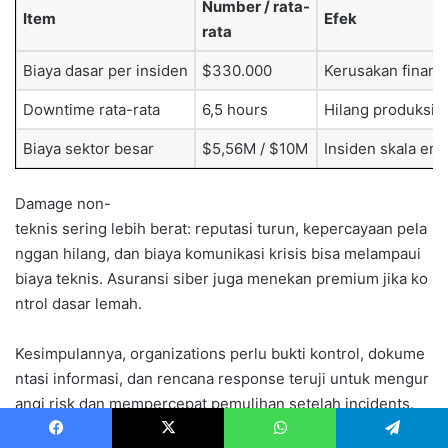
Number / rata-
Item
Efek
rata
Biaya dasar per insiden
$330.000
Kerusakan finansi
Downtime rata-rata
6,5 hours
Hilang produksi,
Biaya sektor besar
$5,56M / $10M
Insiden skala ent
Damage non-
teknis sering lebih berat: reputasi turun, kepercayaan pela
nggan hilang, dan biaya komunikasi krisis bisa melampaui
biaya teknis. Asuransi siber juga menekan premium jika ko
ntrol dasar lemah.
Kesimpulannya, organizations perlu bukti kontrol, dokume
ntasi informasi, dan rencana response teruji untuk mengur
angi risk dan mempercepat pemulihan setelah incidents.
Facebook
X
WhatsApp
Telegram