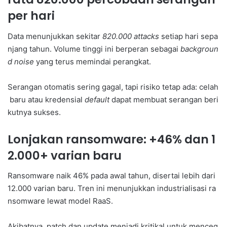
per hari
Data menunjukkan sekitar
820.000 attacks
setiap hari sepa
njang tahun. Volume tinggi ini berperan sebagai
backgroun
d noise
yang terus memindai perangkat.
Serangan otomatis sering gagal, tapi risiko tetap ada: celah
baru atau kredensial
default
dapat membuat serangan beri
kutnya sukses.
Lonjakan ransomware: +46% dan 1
2.000+ varian baru
Ransomware naik 46% pada awal tahun, disertai lebih dari
12.000 varian baru. Tren ini menunjukkan industrialisasi ra
nsomware lewat model RaaS.
Akibatnya, patch dan update menjadi kritikal untuk menceg