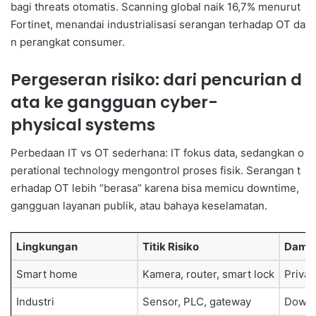
bagi threats otomatis. Scanning global naik 16,7% menurut
Fortinet, menandai industrialisasi serangan terhadap OT da
n perangkat consumer.
Pergeseran risiko: dari pencurian d
ata ke gangguan cyber-
physical systems
Perbedaan IT vs OT sederhana: IT fokus data, sedangkan o
perational technology mengontrol proses fisik. Serangan t
erhadap OT lebih “berasa” karena bisa memicu downtime,
gangguan layanan publik, atau bahaya keselamatan.
Lingkungan
Titik Risiko
Damp
Smart home
Kamera, router, smart lock
Privas
Industri
Sensor, PLC, gateway
Downt