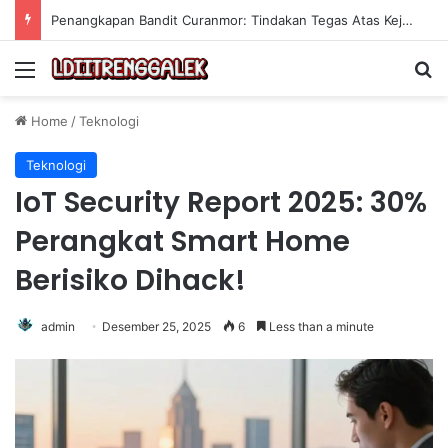
Penangkapan Bandit Curanmor: Tindakan Tegas Atas Kejahatan Sepeda Motor
Menu
Se
Home
/
Teknologi
Teknologi
IoT Security Report 2025: 30%
Perangkat Smart Home
Berisiko Dihack!
admin
Desember 25, 2025
6
Less than a minute