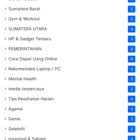
Sumatera Barat
5
Gym & Workout
5
SUMATERA UTARA
4
HP & Gadget Terbaru
4
PEMERINTAHAN
4
Cara Dapat Uang Online
4
Rekomendasi Laptop / PC
3
Mental Health
3
media terpercaya
3
Tips Kesehatan Harian
3
Agama
3
Game
3
Selebriti
3
Investasi & Saham
3