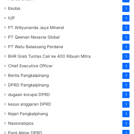
Ekobis
1
IUP
1
PT Ahliyunanda Jaya Mineral
1
PT Qeenan Nexavia Global
1
PT Watu Balaesang Perdana
1
BHR Grab Tuntas Cair ke 400 Ribuan Mitra
1
Chief Executive Officer
1
Berita Pangkalpinang
1
DPRD Pangkalpinang
1
dugaan korupsi DPRD
1
kasus anggaran DPRD
1
Kejari Pangkalpinang
1
Nasionalxpos
1
Panji Akbar DPRD
1