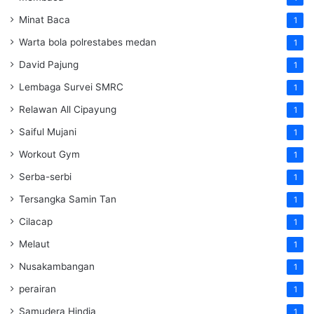
Minat Baca
1
Warta bola polrestabes medan
1
David Pajung
1
Lembaga Survei SMRC
1
Relawan All Cipayung
1
Saiful Mujani
1
Workout Gym
1
Serba-serbi
1
Tersangka Samin Tan
1
Cilacap
1
Melaut
1
Nusakambangan
1
perairan
1
Samudera Hindia
1