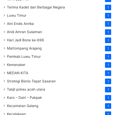
Terima Kadet dari Berbagai Negara
1
Luwu Timur
1
Aini Endis Anrika
1
Andi Amran Sulaiman
1
Hari Jadi Bone ke-696
1
Mattompang Arajang
1
Pemkab Luwu Timur
1
Kemenaker
1
MEDAN KITA
1
Strategi Bisnis Tepat Sasaran
1
Takjil polres aceh utara
1
Karo – Dairi – Pakpak
1
Kecamatan Galang
1
Kecelakaan
1