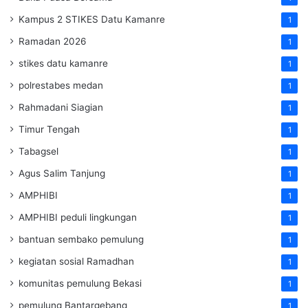
Kampus 2 STIKES Datu Kamanre
1
Ramadan 2026
1
stikes datu kamanre
1
polrestabes medan
1
Rahmadani Siagian
1
Timur Tengah
1
Tabagsel
1
Agus Salim Tanjung
1
AMPHIBI
1
AMPHIBI peduli lingkungan
1
bantuan sembako pemulung
1
kegiatan sosial Ramadhan
1
komunitas pemulung Bekasi
1
pemulung Bantargebang
1