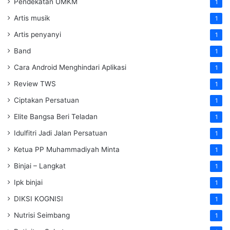
Pendekatan UMKM
1
Artis musik
1
Artis penyanyi
1
Band
1
Cara Android Menghindari Aplikasi
1
Review TWS
1
Ciptakan Persatuan
1
Elite Bangsa Beri Teladan
1
Idulfitri Jadi Jalan Persatuan
1
Ketua PP Muhammadiyah Minta
1
Binjai – Langkat
1
Ipk binjai
1
DIKSI KOGNISI
1
Nutrisi Seimbang
1