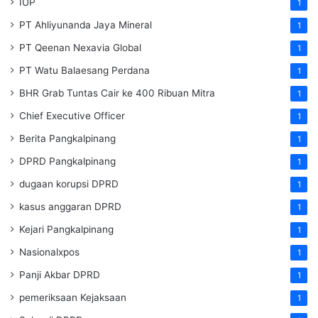
IUP
1
PT Ahliyunanda Jaya Mineral
1
PT Qeenan Nexavia Global
1
PT Watu Balaesang Perdana
1
BHR Grab Tuntas Cair ke 400 Ribuan Mitra
1
Chief Executive Officer
1
Berita Pangkalpinang
1
DPRD Pangkalpinang
1
dugaan korupsi DPRD
1
kasus anggaran DPRD
1
Kejari Pangkalpinang
1
Nasionalxpos
1
Panji Akbar DPRD
1
pemeriksaan Kejaksaan
1