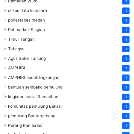
Ramadan 2026
1
stikes datu kamanre
1
polrestabes medan
1
Rahmadani Siagian
1
Timur Tengah
1
Tabagsel
1
Agus Salim Tanjung
1
AMPHIBI
1
AMPHIBI peduli lingkungan
1
bantuan sembako pemulung
1
kegiatan sosial Ramadhan
1
komunitas pemulung Bekasi
1
pemulung Bantargebang
1
Perang Iran Israel
1