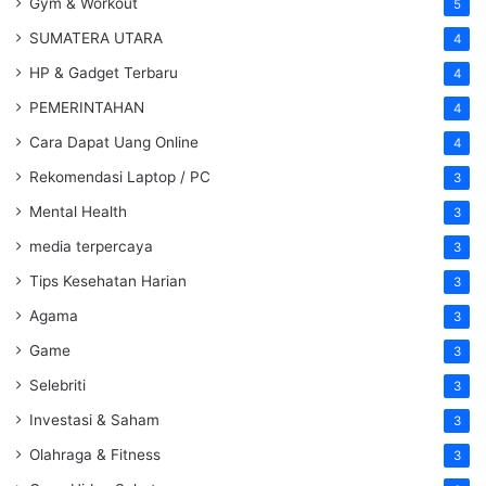
Gym & Workout
5
SUMATERA UTARA
4
HP & Gadget Terbaru
4
PEMERINTAHAN
4
Cara Dapat Uang Online
4
Rekomendasi Laptop / PC
3
Mental Health
3
media terpercaya
3
Tips Kesehatan Harian
3
Agama
3
Game
3
Selebriti
3
Investasi & Saham
3
Olahraga & Fitness
3