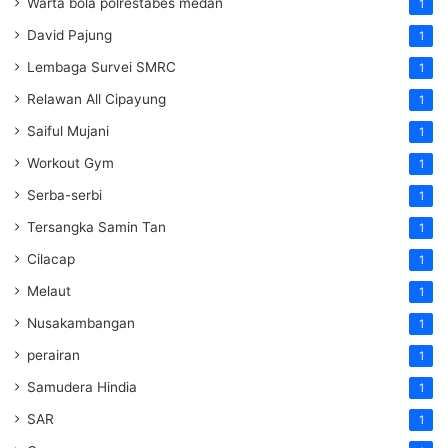
Warta bola polrestabes medan
1
David Pajung
1
Lembaga Survei SMRC
1
Relawan All Cipayung
1
Saiful Mujani
1
Workout Gym
1
Serba-serbi
1
Tersangka Samin Tan
1
Cilacap
1
Melaut
1
Nusakambangan
1
perairan
1
Samudera Hindia
1
SAR
1