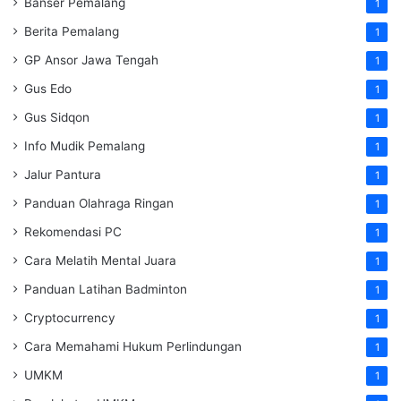
Banser Pemalang
1
Berita Pemalang
1
GP Ansor Jawa Tengah
1
Gus Edo
1
Gus Sidqon
1
Info Mudik Pemalang
1
Jalur Pantura
1
Panduan Olahraga Ringan
1
Rekomendasi PC
1
Cara Melatih Mental Juara
1
Panduan Latihan Badminton
1
Cryptocurrency
1
Cara Memahami Hukum Perlindungan
1
UMKM
1